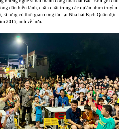
ng những nghệ sĩ hài thành công nhất đất Bắc. Anh ghi dấu
ông dân hiền lành, chân chất trong các dự án phim truyền
ệ sĩ từng có thời gian công tác tại Nhà hát Kịch Quân đội
ăm 2015, anh về hưu.