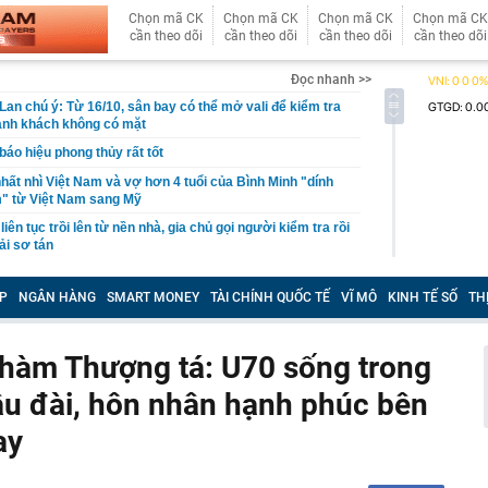
Chọn mã CK
Chọn mã CK
Chọn mã CK
Chọn mã CK
cần theo dõi
cần theo dõi
cần theo dõi
cần theo dõi
Đọc nhanh >>
 Lan chú ý: Từ 16/10, sân bay có thể mở vali để kiểm tra
ành khách không có mặt
báo hiệu phong thủy rất tốt
hất nhì Việt Nam và vợ hơn 4 tuổi của Bình Minh "dính
" từ Việt Nam sang Mỹ
liên tục trồi lên từ nền nhà, gia chủ gọi người kiểm tra rồi
ải sơ tán
 700 tỷ giờ bán cà phê ở phường Hoà Hưng (TP.HCM),
iền "vỡ trận"
P
NGÂN HÀNG
SMART MONEY
TÀI CHÍNH QUỐC TẾ
VĨ MÔ
KINH TẾ SỐ
TH
ngủ, người phụ nữ sốt cao liên tục, phổi tổn thương hơn
sĩ cảnh báo mối nguy ít ai ngờ ngay trong nhà
àm Thượng tá: U70 sống trong
sterD cảnh báo nóng, tuyên bố hành động pháp lý
âu đài, hôn nhân hạnh phúc bên
trộm bánh xe ô tô ở khu đô thị Hà Nội
ứng dụng Android có thể âm thầm theo dõi vị trí người
ay
i tên hồi sinh phim Việt giờ vàng: Rating vượt mốc 50%,
 3 tỷ mỗi tập