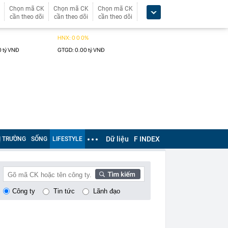
Chọn mã CK
Chọn mã CK
Chọn mã CK
cần theo dõi
cần theo dõi
cần theo dõi
Dữ liệu
F INDEX
Ị TRƯỜNG
SỐNG
LIFESTYLE
Công ty
Tin tức
Lãnh đạo