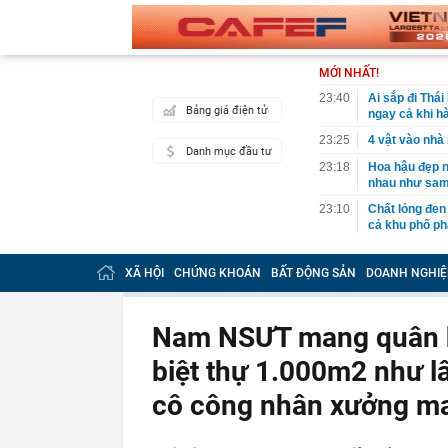
MỚI NHẤT!
23:40
Ai sắp đi Thái
Bảng giá điện tử
ngay cả khi h
23:25
4 vật vào nhà 
Danh mục đầu tư
23:18
Hoa hậu đẹp n
nhau như sam
23:10
Chất lỏng đen 
cả khu phố ph
23:01
Nam diễn viên
vừa mở quán l
XÃ HỘI
CHỨNG KHOÁN
BẤT ĐỘNG SẢN
DOANH NGHIỆ
22:59
Bật điều hòa 
một nửa: Bác 
Nam NSƯT mang quân h
22:53
Quang Hùng Ma
biệt thự 1.000m2 như l
22:48
Danh tính tên 
22:42
Cảnh báo các 
cô công nhân xưởng m
dùng
22:39
Đây mới là cá
nhà đài đút túi