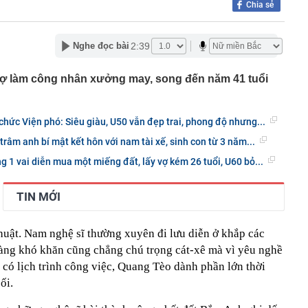
Chia sẻ
í điểm làn vượt xe ở cao tốc Hà Nội - Hải Phòng, Cầu Giẽ
2:39
Nghe đọc bài
hà đất công 'chây ì' bàn giao mặt bằng
vé số trúng hơn 30 tỷ đồng vào thùng rác, người đàn
ông ty vệ sinh phải mất 2 ngày tìm lại
ợ làm công nhân xưởng may, song đến năm 41 tuổi
u hồi được hơn 15 tỉ đồng tiền cọc đấu giá đất tại Gia
chức Viện phó: Siêu giàu, U50 vẫn đẹp trai, phong độ nhưng...
nhất tại Mi Hồng, Bảo Tín Mạnh Hải, DOJI, SJC, PNJ,…
trâm anh bí mật kết hôn với nam tài xế, sinh con từ 3 năm...
rang trại lợn ở Trung Quốc rơi vào cảnh tán gia bại sản,
triệu USD vì án oan
g 1 vai diễn mua một miếng đất, lấy vợ kém 26 tuổi, U60 bỏ...
 miền Tây là tiểu thư nhưng gia đình phá sản, được
m 4 tuổi mang 20 cây vàng hỏi cưới
TIN MỚI
rên thẻ ngân hàng nghĩa là gì?
nhận được 97 triệu đồng tiền chuyển khoản nhầm liền
i, 30 ngày sau được công an thông báo: “Chị đang nợ tiền
thuật. Nam nghệ sĩ thường xuyên đi lưu diễn ở khắp các
àng khó khăn cũng chẳng chú trọng cát-xê mà vì yêu nghề
h đi xe máy chạy show, rất đắt show
có lịch trình công việc, Quang Tèo dành phần lớn thời
ối.