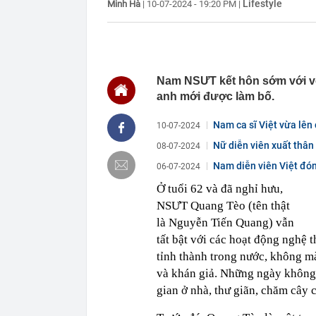
Lifestyle
Minh Hà
|
10-07-2024 - 19:20 PM
|
22:30
Nghiên cứu th
- Cao Bồ
22:22
Cưỡng chế 6 n
22:21
Vứt nhầm tấm 
ông khiến cả c
Nam NSƯT kết hôn sớm với v
anh mới được làm bố.
22:17
Vì sao chưa th
Lai?
Nam ca sĩ Việt vừa lên 
10-07-2024
22:16
Giá vàng mới 
Nữ diễn viên xuất thân 
22:15
Vợ chồng chủ t
08-07-2024
mất trắng 15 
Nam diễn viên Việt đón
06-07-2024
22:15
Mỹ nhân người
chàng trai ké
Ở tuổi 62 và đã nghỉ hưu,
NSƯT Quang Tèo (tên thật
22:10
Chữ “NAPAS” t
là Nguyễn Tiến Quang) vẫn
22:08
Người phụ nữ 
chuyển trả lạ
tất bật với các hoạt động nghệ 
ngân hàng”
tỉnh thành trong nước, không m
22:01
NSƯT Hoài Lin
và khán giả. Những ngày không 
gian ở nhà, thư giãn, chăm cây c