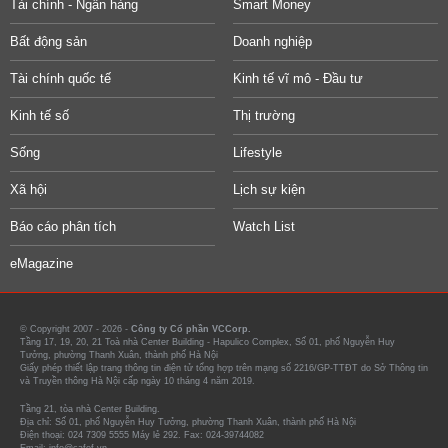
Tài chính - Ngân hàng
Smart Money
Bất động sản
Doanh nghiệp
Tài chính quốc tế
Kinh tế vĩ mô - Đầu tư
Kinh tế số
Thị trường
Sống
Lifestyle
Xã hội
Lịch sự kiện
Báo cáo phân tích
Watch List
eMagazine
© Copyright 2007 - 2026 -
Công ty Cổ phần VCCorp.
Tầng 17, 19, 20, 21 Toà nhà Center Building - Hapulico Complex, Số 01, phố Nguyễn Huy
Tưởng, phường Thanh Xuân, thành phố Hà Nội
Giấy phép thiết lập trang thông tin điện tử tổng hợp trên mạng số 2216/GP-TTĐT do Sở Thông tin
và Truyền thông Hà Nội cấp ngày 10 tháng 4 năm 2019.
Tầng 21, tòa nhà Center Building.
Địa chỉ: Số 01, phố Nguyễn Huy Tưởng, phường Thanh Xuân, thành phố Hà Nội
Điện thoại: 024 7309 5555 Máy lẻ 292. Fax: 024-39744082