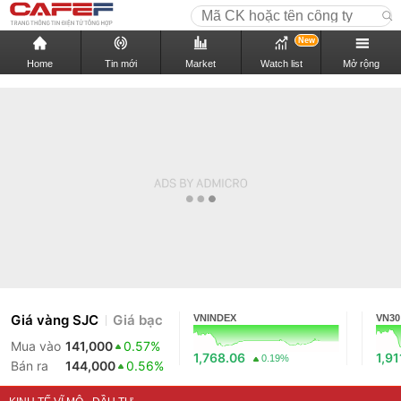
New
Home
Tin mới
Market
Watch list
Mở rộng
Giá vàng SJC
Giá bạc
VNINDEX
VN30
Mua vào
141,000
0.57%
1,768.06
1,91
0.19%
Bán ra
144,000
0.56%