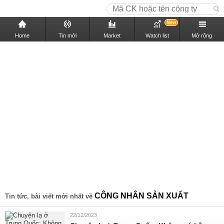
New
Home
Tin mới
Market
Watch list
Mở rộng
CÔNG NHÂN SẢN XUẤT
Tin tức, bài viết mới nhất về
22/12/2023