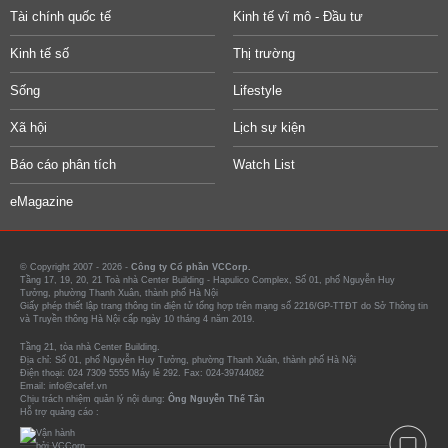
Tài chính quốc tế
Kinh tế vĩ mô - Đầu tư
Kinh tế số
Thị trường
Sống
Lifestyle
Xã hội
Lịch sự kiện
Báo cáo phân tích
Watch List
eMagazine
© Copyright 2007 - 2026 -
Công ty Cổ phần VCCorp.
Tầng 17, 19, 20, 21 Toà nhà Center Building - Hapulico Complex, Số 01, phố Nguyễn Huy
Tưởng, phường Thanh Xuân, thành phố Hà Nội
Giấy phép thiết lập trang thông tin điện tử tổng hợp trên mạng số 2216/GP-TTĐT do Sở Thông tin
và Truyền thông Hà Nội cấp ngày 10 tháng 4 năm 2019.
Tầng 21, tòa nhà Center Building.
Địa chỉ: Số 01, phố Nguyễn Huy Tưởng, phường Thanh Xuân, thành phố Hà Nội
Điện thoại: 024 7309 5555 Máy lẻ 292. Fax: 024-39744082
Email: info@cafef.vn
Chịu trách nhiệm quản lý nội dung:
Ông Nguyễn Thế Tân
Hỗ trợ quảng cáo :