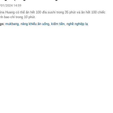
h Sky, Vua Quạt và Hồ Văn Khoa khai gì tại công an?
/01/2024 14:59
ần 1,2ha đất để xây dựng NƠXH tại phường Bồ Đề
ina Huang có thể ăn hết 100 đĩa sushi trong 35 phút và ăn hết 100 chiếc
n SN 2001 nhận 12 lần chuyển khoản tổng 5 tỷ đồng lúc
nh bao chỉ trong 10 phút.
ng an hỗ trợ hoàn trả cho người gửi
gs:
mukbang
,
năng khiếu ăn uống
,
kiếm tiền
,
nghề nghiệp lạ
 hiểu của người đàn ông có giao dịch chuyển khoản
đồng
'đống tiền' từ trái phiếu
 nơi khí hậu mát mẻ quanh năm, bao quanh là núi đá
p nhắm tới làm siêu tổ hợp 21.000 tỷ đồng gồm cáp
áng, khu vui chơi
 nhận tiền chuyển nhầm nhưng không trả
 Sun Group, BIM Group...liên danh có nhà đầu tư đến từ
h đề xuất làm siêu dự án 18 tỷ USD, quy mô 6.500ha
g sắp lên thành phố trực thuộc Trung ương
ôn bán hơn 3.600 sản phẩm giả mạo nhãn hiệu nổi tiếng
hẳng về tình trạng nhà đầu tư mua vào trong hưng phấn
hóng bán ra trong tâm lý hoảng loạn khi xuất hiện
u chưa rõ ràng