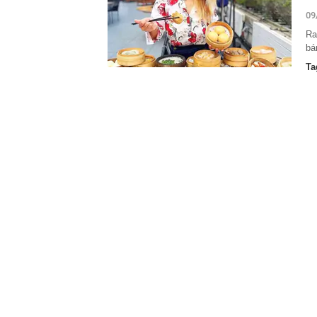
06:52
TikToker Khán
09
06:50
Hà Nội giao g
Ra
06:49
Nam thanh niê
bá
16h chiều: Cô
Ta
06:47
Hành động khó
499.999.999 
06:44
Ngân hàng thu 
06:40
Việt Nam có 1
được Sun Grou
treo, tắm kho
06:38
Lãnh án tù vì
06:32
Sau Vingroup,
Vương quốc An
tại địa phươn
06:30
Khởi tố vụ bu
ở Đà Nẵng
06:26
Sếp BĐS nói t
nhưng nhanh c
những tín hiệ