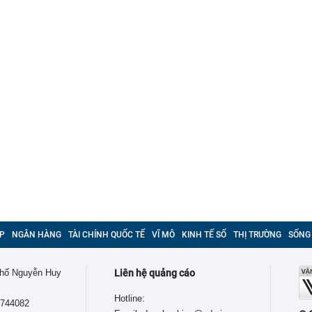
P
NGÂN HÀNG
TÀI CHÍNH QUỐC TẾ
VĨ MÔ
KINH TẾ SỐ
THỊ TRƯỜNG
SỐNG
 phố Nguyễn Huy
Liên hệ quảng cáo
Hotline:
9744082