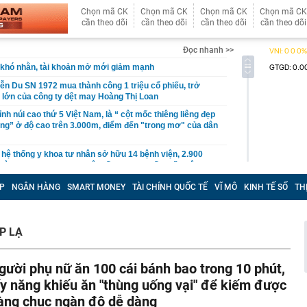
Chọn mã CK
Chọn mã CK
Chọn mã CK
Chọn mã CK
cần theo dõi
cần theo dõi
cần theo dõi
cần theo dõi
Đọc nhanh >>
khó nhằn, tài khoản mở mới giảm mạnh
ễn Du SN 1972 mua thành công 1 triệu cổ phiếu, trở
 lớn của công ty dệt may Hoàng Thị Loan
đỉnh núi cao thứ 5 Việt Nam, là “ cột mốc thiêng liêng đẹp
ng” ở độ cao trên 3.000m, điểm đến "trong mơ" của dân
 hệ thống y khoa tư nhân sở hữu 14 bệnh viện, 2.900
vừa được vinh danh "Hệ thống Y khoa tốt nhất Việt Nam
P
NGÂN HÀNG
SMART MONEY
TÀI CHÍNH QUỐC TẾ
VĨ MÔ
KINH TẾ SỐ
TH
hoán bị HoSE cắt margin trong tháng 8
iệp Việt thu hơn 1 tỷ USD ở nước ngoài trong nửa đầu
i nhuận tăng hơn 120%
P LẠ
Vietcap dự phóng VN-Index có thể chạm mốc 1.885 điểm
áng 8
gười phụ nữ ăn 100 cái bánh bao trong 10 phút,
lượng tiền hơn 62.000 tỷ đồng, lớn hơn cả Vinhomes,
ấy năng khiếu ăn "thùng uống vại" để kiếm được
àng chục ngàn đô dễ dàng
y Điện Máy Xanh, Bách Hóa Xanh, An Khang, vốn hóa