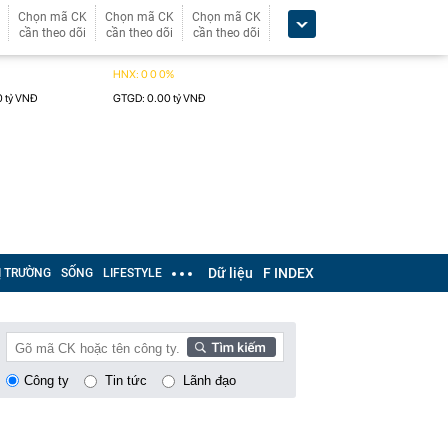
Chọn mã CK
Chọn mã CK
Chọn mã CK
cần theo dõi
cần theo dõi
cần theo dõi
Dữ liệu
F INDEX
Ị TRƯỜNG
SỐNG
LIFESTYLE
Công ty
Tin tức
Lãnh đạo