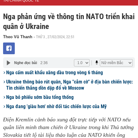
TÀI CHÍNH QUỐC TẾ
Nga phản ứng về thông tin NATO triển khai
quân ở Ukraine
THỨ 3 , 27/02/2024, 22:51
Theo Vũ Thanh
-
Nghe đọc bài
2:36
Nga cấm xuất khẩu xăng dầu trong vòng 6 tháng
Ukraine thông báo rút quân, Nga "cắm cờ" ở địa bàn chiến lược:
Tin chiến thắng dồn dập đổ về Moscow
Nga bỏ phiếu sớm bầu tổng thống
Nga đang 'giàu hơn' nhờ đối tác chiến lược của Mỹ
Điện Kremlin cảnh báo xung đột trực tiếp với NATO nếu
quân liên minh tham chiến ở Ukraine trong khi Thủ tướng
Slovakia tiết lộ tài liệu thảo luận của NATO khiến ông