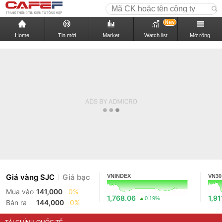
New
Home
Tin mới
Market
Watch list
Mở rộng
Giá vàng SJC
Giá bạc
VNINDEX
VN30
Mua vào
141,000
0%
1,768.06
1,91
0.19%
Bán ra
144,000
0%