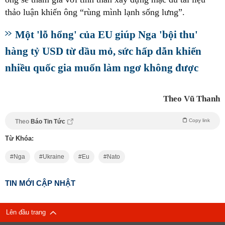
thảo luận khiến ông “rùng mình lạnh sống lưng”.
Một 'lỗ hổng' của EU giúp Nga 'bội thu'
hàng tỷ USD từ dầu mỏ, sức hấp dẫn khiến
nhiều quốc gia muốn làm ngơ không được
Theo Vũ Thanh
Copy link
Theo
Báo Tin Tức
Từ Khóa:
Nga
Ukraine
Eu
Nato
TIN MỚI CẬP NHẬT
Lên đầu trang