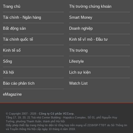
Trang chủ
Thị trường chứng khoán
Tài chính - Ngân hàng
Smart Money
Bất động sản
Doanh nghiệp
Tài chính quốc tế
Kinh tế vĩ mô - Đầu tư
Kinh tế số
Thị trường
Sống
Lifestyle
Xã hội
Lịch sự kiện
Báo cáo phân tích
Watch List
eMagazine
© Copyright 2007 - 2026 -
Công ty Cổ phần VCCorp.
Tầng 17, 19, 20, 21 Toà nhà Center Building - Hapulico Complex, Số 01, phố Nguyễn Huy
Tưởng, phường Thanh Xuân, thành phố Hà Nội
Giấy phép thiết lập trang thông tin điện tử tổng hợp trên mạng số 2216/GP-TTĐT do Sở Thông tin
và Truyền thông Hà Nội cấp ngày 10 tháng 4 năm 2019.