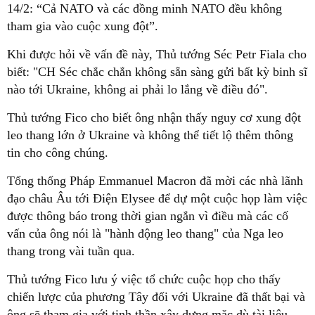
14/2: “Cả NATO và các đồng minh NATO đều không
tham gia vào cuộc xung đột”.
Khi được hỏi về vấn đề này, Thủ tướng Séc Petr Fiala cho
biết: "CH Séc chắc chắn không sẵn sàng gửi bất kỳ binh sĩ
nào tới Ukraine, không ai phải lo lắng về điều đó".
Thủ tướng Fico cho biết ông nhận thấy nguy cơ xung đột
leo thang lớn ở Ukraine và không thể tiết lộ thêm thông
tin cho công chúng.
Tổng thống Pháp Emmanuel Macron đã mời các nhà lãnh
đạo châu Âu tới Điện Elysee để dự một cuộc họp làm việc
được thông báo trong thời gian ngắn vì điều mà các cố
vấn của ông nói là "hành động leo thang" của Nga leo
thang trong vài tuần qua.
Thủ tướng Fico lưu ý việc tổ chức cuộc họp cho thấy
chiến lược của phương Tây đối với Ukraine đã thất bại và
ông sẽ tham gia với tinh thần xây dựng mặc dù tài liệu