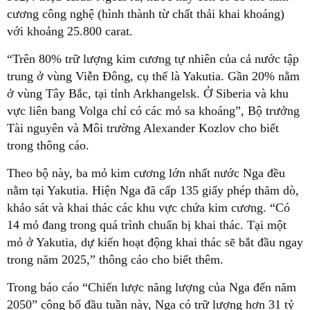
cương công nghệ (hình thành từ chất thải khai khoáng)
với khoảng 25.800 carat.
“Trên 80% trữ lượng kim cương tự nhiên của cả nước tập
trung ở vùng Viễn Đông, cụ thể là Yakutia. Gần 20% nằm
ở vùng Tây Bắc, tại tỉnh Arkhangelsk. Ở Siberia và khu
vực liên bang Volga chỉ có các mỏ sa khoáng”, Bộ trưởng
Tài nguyên và Môi trường Alexander Kozlov cho biết
trong thông cáo.
Theo bộ này, ba mỏ kim cương lớn nhất nước Nga đều
nằm tại Yakutia. Hiện Nga đã cấp 135 giấy phép thăm dò,
khảo sát và khai thác các khu vực chứa kim cương. “Có
14 mỏ đang trong quá trình chuẩn bị khai thác. Tại một
mỏ ở Yakutia, dự kiến hoạt động khai thác sẽ bắt đầu ngay
trong năm 2025,” thông cáo cho biết thêm.
Trong báo cáo “Chiến lược năng lượng của Nga đến năm
2050” công bố đầu tuần này, Nga có trữ lượng hơn 31 tỷ