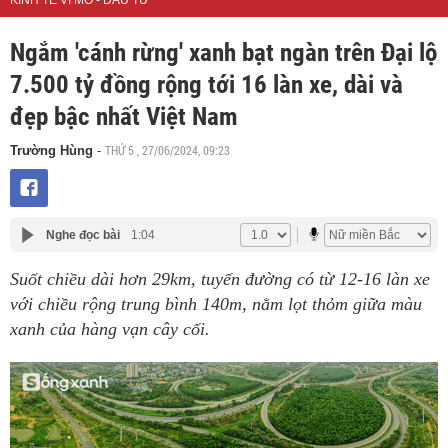
KINH TẾ VĨ MÔ - ĐẦU TƯ
Ngắm 'cánh rừng' xanh bạt ngàn trên Đại lộ
7.500 tỷ đồng rộng tới 16 làn xe, dài và
đẹp bậc nhất Việt Nam
THỨ 5 , 27/06/2024, 09:23
Trường Hùng
-
Nghe đọc bài
1:04
Suốt chiều dài hơn 29km, tuyến đường có từ 12-16 làn xe
với chiều rộng trung bình 140m, nằm lọt thỏm giữa màu
xanh của hàng vạn cây cối.