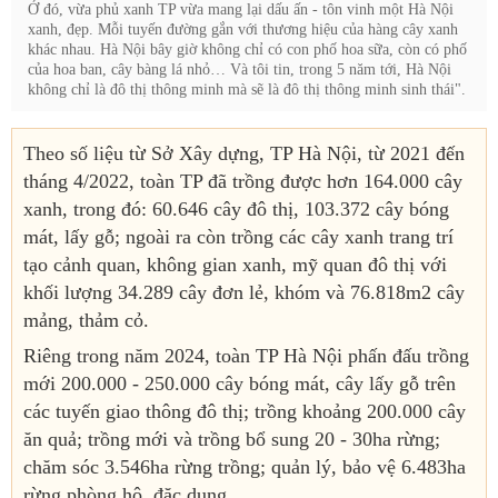
Ở đó, vừa phủ xanh TP vừa mang lại dấu ấn - tôn vinh một Hà Nội
xanh, đẹp. Mỗi tuyến đường gắn với thương hiệu của hàng cây xanh
khác nhau. Hà Nội bây giờ không chỉ có con phố hoa sữa, còn có phố
của hoa ban, cây bàng lá nhỏ… Và tôi tin, trong 5 năm tới, Hà Nội
không chỉ là đô thị thông minh mà sẽ là đô thị thông minh sinh thái".
Theo số liệu từ Sở Xây dựng, TP Hà Nội, từ 2021 đến
tháng 4/2022, toàn TP đã trồng được hơn 164.000 cây
xanh, trong đó: 60.646 cây đô thị, 103.372 cây bóng
mát, lấy gỗ; ngoài ra còn trồng các cây xanh trang trí
tạo cảnh quan, không gian xanh, mỹ quan đô thị với
khối lượng 34.289 cây đơn lẻ, khóm và 76.818m2 cây
mảng, thảm cỏ.
Riêng trong năm 2024, toàn TP Hà Nội phấn đấu trồng
mới 200.000 - 250.000 cây bóng mát, cây lấy gỗ trên
các tuyến giao thông đô thị; trồng khoảng 200.000 cây
ăn quả; trồng mới và trồng bổ sung 20 - 30ha rừng;
chăm sóc 3.546ha rừng trồng; quản lý, bảo vệ 6.483ha
rừng phòng hộ, đặc dụng.