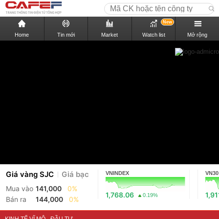
New
Home
Tin mới
Market
Watch list
Mở rộng
Giá vàng SJC
Giá bạc
VNINDEX
VN30
Mua vào
141,000
0%
1,768.06
1,91
0.19%
Bán ra
144,000
0%