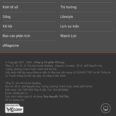
Kinh tế số
Thị trường
Sống
Lifestyle
Xã hội
Lịch sự kiện
Báo cáo phân tích
Watch List
eMagazine
© Copyright 2007 - 2026 -
Công ty Cổ phần VCCorp.
Tầng 17, 19, 20, 21 Toà nhà Center Building - Hapulico Complex, Số 01, phố Nguyễn Huy
Tưởng, phường Thanh Xuân, thành phố Hà Nội
Giấy phép thiết lập trang thông tin điện tử tổng hợp trên mạng số 2216/GP-TTĐT do Sở Thông tin
và Truyền thông Hà Nội cấp ngày 10 tháng 4 năm 2019.
Tầng 21, tòa nhà Center Building.
Địa chỉ: Số 01, phố Nguyễn Huy Tưởng, phường Thanh Xuân, thành phố Hà Nội
Điện thoại: 024 7309 5555 Máy lẻ 292. Fax: 024-39744082
Email: info@cafef.vn
Chịu trách nhiệm quản lý nội dung:
Ông Nguyễn Thế Tân
Hỗ trợ quảng cáo :