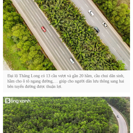
Đại lộ Thăng Long có 13 cầu vượt và gần 20 hầm, cầu chui dân sinh,
hầm cho ô tô ngang đường,… giúp cho người dân lưu thông sang hai
bên tuyến đường được thuận lợi.