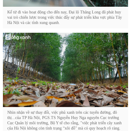
Kể từ đi vào hoạt động cho đến nay, Đại lộ Thăng Long đã phát huy
vai trò chiến lược trong việc thúc đẩy sự phát triển khu vực phía Tây
Hà Nội và các tỉnh xung quanh.
Nhìn nhận về sự thay đổi, việc phủ xanh trên các tuyến đường, đô
thị...của TP Hà Nội, PGS.TS Nguyễn Huy Nga nguyên Cục trưởng
Cục Quản lý môi trường, Bộ Y tế cho rằng, "việc phát triển cây xanh
của Hà Nội không còn tình trạng “xôi đỗ” mà có quy hoạch rõ ràng.