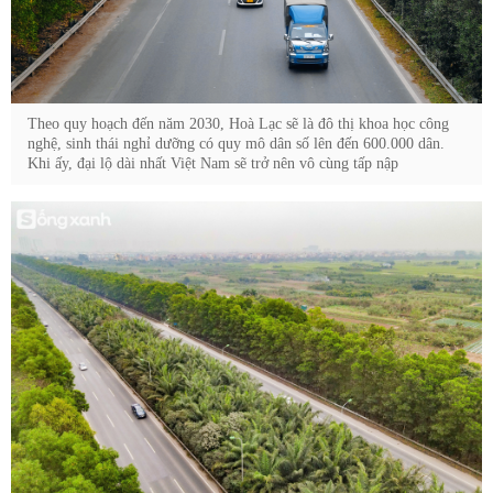
Theo quy hoạch đến năm 2030, Hoà Lạc sẽ là đô thị khoa học công
nghệ, sinh thái nghỉ dưỡng có quy mô dân số lên đến 600.000 dân.
Khi ấy, đại lộ dài nhất Việt Nam sẽ trở nên vô cùng tấp nập