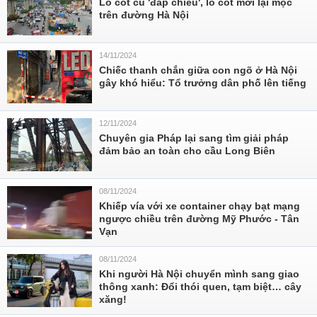
Lô cốt cũ 'đắp chiếu', lô cốt mới lại mọc
trên đường Hà Nội
14/11/2024
Chiếc thanh chắn giữa con ngõ ở Hà Nội
gây khó hiểu: Tổ trưởng dân phố lên tiếng
12/11/2024
Chuyên gia Pháp lại sang tìm giải pháp
đảm bảo an toàn cho cầu Long Biên
08/11/2024
Khiếp vía với xe container chạy bạt mạng
ngược chiều trên đường Mỹ Phước - Tân
Vạn
08/11/2024
Khi người Hà Nội chuyển mình sang giao
thông xanh: Đổi thói quen, tạm biệt… cây
xăng!