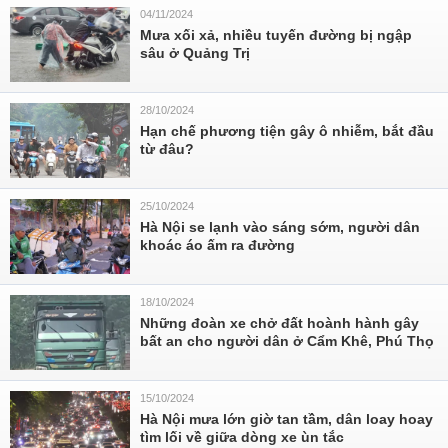
04/11/2024
Mưa xối xả, nhiều tuyến đường bị ngập
sâu ở Quảng Trị
28/10/2024
Hạn chế phương tiện gây ô nhiễm, bắt đầu
từ đâu?
25/10/2024
Hà Nội se lạnh vào sáng sớm, người dân
khoác áo ấm ra đường
18/10/2024
Những đoàn xe chở đất hoành hành gây
bất an cho người dân ở Cẩm Khê, Phú Thọ
15/10/2024
Hà Nội mưa lớn giờ tan tầm, dân loay hoay
tìm lối về giữa dòng xe ùn tắc