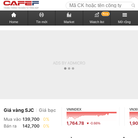
New
Home
Tin mới
Market
Watch list
Mở rộng
Giá vàng SJC
Giá bạc
VNINDEX
VN30
Mua vào
139,700
0%
1,764.78
1,9
-0.66%
Bán ra
142,700
0%