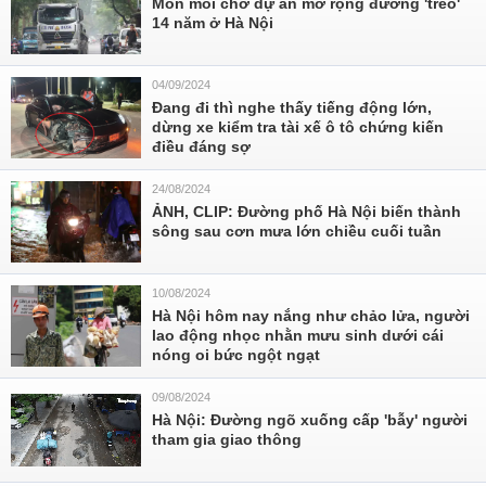
Mòn mỏi chờ dự án mở rộng đường 'treo'
14 năm ở Hà Nội
04/09/2024
Đang đi thì nghe thấy tiếng động lớn,
dừng xe kiểm tra tài xế ô tô chứng kiến
điều đáng sợ
24/08/2024
ẢNH, CLIP: Đường phố Hà Nội biến thành
sông sau cơn mưa lớn chiều cuối tuần
10/08/2024
Hà Nội hôm nay nắng như chảo lửa, người
lao động nhọc nhằn mưu sinh dưới cái
nóng oi bức ngột ngạt
09/08/2024
Hà Nội: Đường ngõ xuống cấp 'bẫy' người
tham gia giao thông