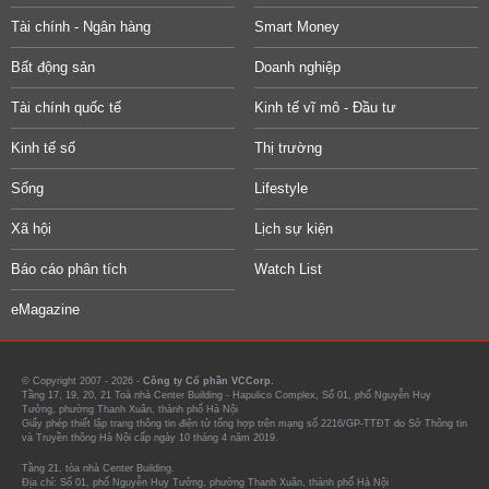
Tài chính - Ngân hàng
Smart Money
Bất động sản
Doanh nghiệp
Tài chính quốc tế
Kinh tế vĩ mô - Đầu tư
Kinh tế số
Thị trường
Sống
Lifestyle
Xã hội
Lịch sự kiện
Báo cáo phân tích
Watch List
eMagazine
© Copyright 2007 - 2026 -
Công ty Cổ phần VCCorp.
Tầng 17, 19, 20, 21 Toà nhà Center Building - Hapulico Complex, Số 01, phố Nguyễn Huy
Tưởng, phường Thanh Xuân, thành phố Hà Nội
Giấy phép thiết lập trang thông tin điện tử tổng hợp trên mạng số 2216/GP-TTĐT do Sở Thông tin
và Truyền thông Hà Nội cấp ngày 10 tháng 4 năm 2019.
Tầng 21, tòa nhà Center Building.
Địa chỉ: Số 01, phố Nguyễn Huy Tưởng, phường Thanh Xuân, thành phố Hà Nội