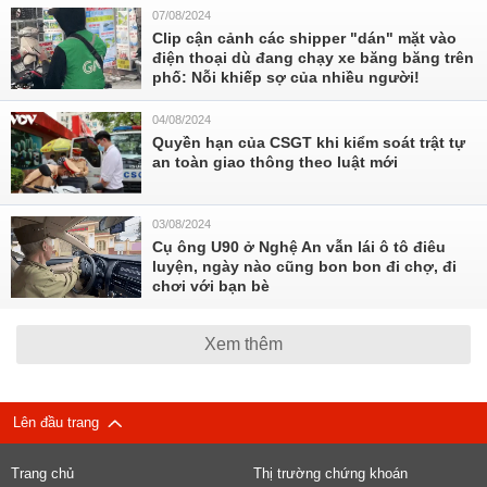
07/08/2024
Clip cận cảnh các shipper "dán" mặt vào
điện thoại dù đang chạy xe băng băng trên
phố: Nỗi khiếp sợ của nhiều người!
04/08/2024
Quyền hạn của CSGT khi kiểm soát trật tự
an toàn giao thông theo luật mới
03/08/2024
Cụ ông U90 ở Nghệ An vẫn lái ô tô điêu
luyện, ngày nào cũng bon bon đi chợ, đi
chơi với bạn bè
Xem thêm
Lên đầu trang
Trang chủ
Thị trường chứng khoán