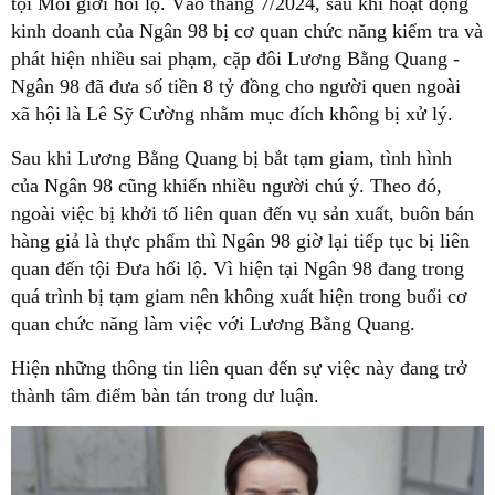
tội Môi giới hối lộ. Vào tháng 7/2024, sau khi hoạt động
kinh doanh của Ngân 98 bị cơ quan chức năng kiểm tra và
phát hiện nhiều sai phạm, cặp đôi Lương Bằng Quang -
Ngân 98 đã đưa số tiền 8 tỷ đồng cho người quen ngoài
xã hội là Lê Sỹ Cường nhằm mục đích không bị xử lý.
Sau khi Lương Bằng Quang bị bắt tạm giam, tình hình
của Ngân 98 cũng khiến nhiều người chú ý. Theo đó,
ngoài việc bị khởi tố liên quan đến vụ sản xuất, buôn bán
hàng giả là thực phẩm thì Ngân 98 giờ lại tiếp tục bị liên
quan đến tội Đưa hối lộ. Vì hiện tại Ngân 98 đang trong
quá trình bị tạm giam nên không xuất hiện trong buổi cơ
quan chức năng làm việc với Lương Bằng Quang.
Hiện những thông tin liên quan đến sự việc này đang trở
thành tâm điểm bàn tán trong dư luận.