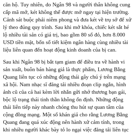
căn hộ. Tuy nhiên, do Ngân 98 và người thân không cung
cấp mã mở, két không thể được mở ngay tại hiện trường.
Cảnh sát buộc phải niêm phong và đưa két về trụ sở để xử
lý theo đúng quy trình. Sau khi mở khóa, chiếc két sắt hé
lộ nhiều tài sản có giá trị, bao gồm 80 sổ đỏ, hơn 8.000
USD tiền mặt, bốn sổ tiết kiệm ngân hàng cùng nhiều tài
liệu liên quan đến hoạt động kinh doanh của bị can.
Sau khi Ngân 98 bị bắt tạm giam để điều tra về hành vi
sản xuất, buôn bán hàng giả là thực phẩm, Lương Bằng
Quang liên tục có những động thái gây chú ý trên mạng
xã hội. Nam nhạc sĩ đăng tải nhiều đoạn clip ngắn, hình
ảnh cũ của cả hai kèm lời nhắn gửi nhớ thương bạn gái,
bộc lộ trạng thái tinh thần không ổn định. Những động
thái liên tiếp này nhanh chóng thu hút sự quan tâm của
cộng đồng mạng. Một số khán giả cho rằng Lương Bằng
Quang đang quá xúc động nên hành xử cảm tính, trong
khi nhiều người khác bày tỏ lo ngại việc đăng tải liên tục