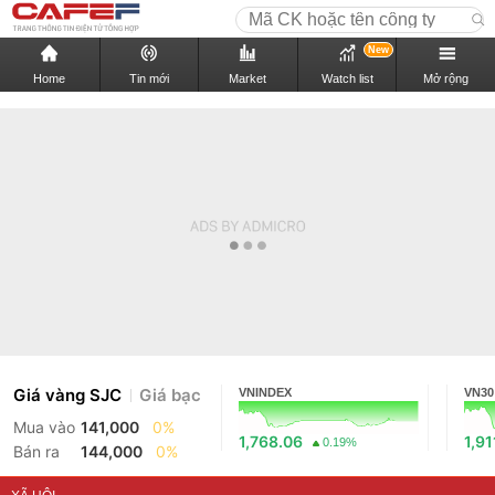
New
Home
Tin mới
Market
Watch list
Mở rộng
Giá vàng SJC
Giá bạc
VNINDEX
VN30
Mua vào
141,000
0%
1,768.06
1,91
0.19%
Bán ra
144,000
0%