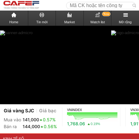
New
Home
Tin mới
Market
Watch list
Mở rộng
Giá vàng SJC
Giá bạc
VNINDEX
VN30
Mua vào
141,000
0.57%
1,768.06
1,91
0.19%
Bán ra
144,000
0.56%