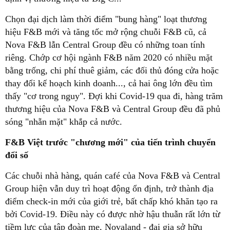
Chọn đại dịch làm thời điểm "bung hàng" loạt thương
hiệu F&B mới và tăng tốc mở rộng chuỗi F&B cũ, cả
Nova F&B lẫn Central Group đều có những toan tính
riêng. Chớp cơ hội ngành F&B năm 2020 có nhiều mặt
bằng trống, chi phí thuê giảm, các đối thủ đóng cửa hoặc
thay đổi kế hoạch kinh doanh..., cả hai ông lớn đều tìm
thấy "cơ trong nguy". Đợi khi Covid-19 qua đi, hàng trăm
thương hiệu của Nova F&B và Central Group đều đã phủ
sóng "nhẵn mặt" khắp cả nước.
F&B Việt trước "chương mới" của tiến trình chuyển
đổi số
Các chuỗi nhà hàng, quán café của Nova F&B và Central
Group hiện vẫn duy trì hoạt động ổn định, trở thành địa
điểm check-in mới của giới trẻ, bất chấp khó khăn tạo ra
bởi Covid-19. Điều này có được nhờ hậu thuẫn rất lớn từ
tiềm lực của tập đoàn mẹ, Novaland - đại gia sở hữu