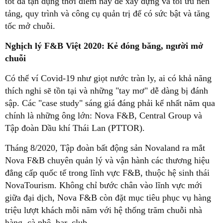
tốt đã tận dụng thời điểm này để xây dựng và tối ưu nền
tảng, quy trình và công cụ quản trị để có sức bật và tăng
tốc mở chuỗi.
Nghịch lý F&B Việt 2020: Kẻ đóng băng, người mở
chuỗi
Có thể ví Covid-19 như giọt nước tràn ly, ai có khả năng
thích nghi sẽ tồn tại và những "tay mơ" dễ dàng bị đánh
sập. Các "case study" sáng giá đáng phải kể nhất năm qua
chính là những ông lớn: Nova F&B, Central Group và
Tập đoàn Dầu khí Thái Lan (PTTOR).
Tháng 8/2020, Tập đoàn bất động sản Novaland ra mắt
Nova F&B chuyên quản lý và vận hành các thương hiệu
đẳng cấp quốc tế trong lĩnh vực F&B, thuộc hệ sinh thái
NovaTourism. Không chỉ bước chân vào lĩnh vực mới
giữa đại dịch, Nova F&B còn đặt mục tiêu phục vụ hàng
triệu lượt khách mỗi năm với hệ thống trăm chuỗi nhà
hàng, cà phê, bar, club...