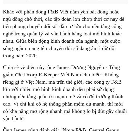
Khác với phần đông F&B Việt nằm yên bất động hoặc
ngủ đông chờ thời, các tập đoàn lớn chớp thời cơ này để
tiên phong chuyển đổi số, đầu tư lớn cho nền tảng công
nghệ trong quản lý và vận hành hàng loạt mô hình khác
nhau. Giữa biến động kinh doanh của ngành, một cuộc
sóng ngầm mang tên chuyển đổi số đang âm ỉ dữ dội
trong năm 2020.
Chia sẻ về điều này, ông James Dương Nguyễn - Tổng
giám đốc Dcorp R-Keeper Việt Nam cho biết: "Không
riêng gì ở Việt Nam, mà trên thế giới, các công ty F&B
lớn với nhiều mô hình kinh doanh đều phải sử dụng
những nền tảng quản trị mạnh mẽ và có độ trưởng thành
cao. Vì chỉ khi có hệ thống phần mềm đủ mạnh, thì mới
có khả năng mở rộng nhanh mà không lo bị đứt gãy chuỗi
vận hành".
Ông James cũng đánh giá: "Nova F&B, Central Group