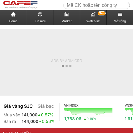
New
Home
Tin mới
Market
Watch list
Mở rộng
Giá vàng SJC
Giá bạc
VNINDEX
VN30
Mua vào
141,000
0.57%
1,768.06
1,91
0.19%
Bán ra
144,000
0.56%