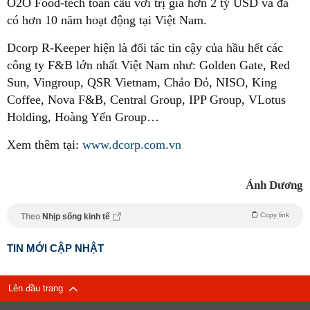
O2O Food-tech toàn cầu với trị giá hơn 2 tỷ USD và đã
có hơn 10 năm hoạt động tại Việt Nam.
Dcorp R-Keeper hiện là đối tác tin cậy của hầu hết các
công ty F&B lớn nhất Việt Nam như: Golden Gate, Red
Sun, Vingroup, QSR Vietnam, Chảo Đỏ, NISO, King
Coffee, Nova F&B, Central Group, IPP Group, VLotus
Holding, Hoàng Yến Group…
Xem thêm tại:
www.dcorp.com.vn
Ánh Dương
Copy link
Theo
Nhịp sống kinh tế
TIN MỚI CẬP NHẬT
Lên đầu trang