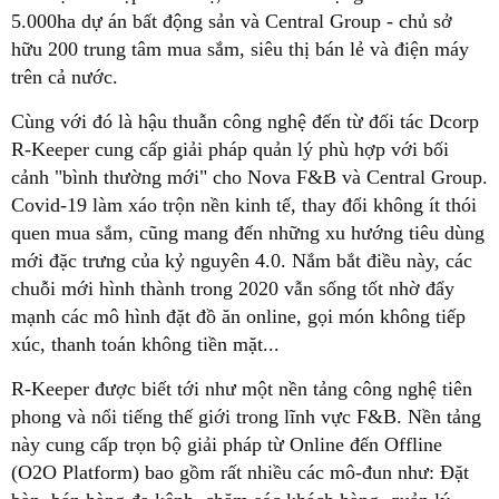
5.000ha dự án bất động sản và Central Group - chủ sở
hữu 200 trung tâm mua sắm, siêu thị bán lẻ và điện máy
trên cả nước.
Cùng với đó là hậu thuẫn công nghệ đến từ đối tác Dcorp
R-Keeper cung cấp giải pháp quản lý phù hợp với bối
cảnh "bình thường mới" cho Nova F&B và Central Group.
Covid-19 làm xáo trộn nền kinh tế, thay đổi không ít thói
quen mua sắm, cũng mang đến những xu hướng tiêu dùng
mới đặc trưng của kỷ nguyên 4.0. Nắm bắt điều này, các
chuỗi mới hình thành trong 2020 vẫn sống tốt nhờ đẩy
mạnh các mô hình đặt đồ ăn online, gọi món không tiếp
xúc, thanh toán không tiền mặt...
R-Keeper được biết tới như một nền tảng công nghệ tiên
phong và nổi tiếng thế giới trong lĩnh vực F&B. Nền tảng
này cung cấp trọn bộ giải pháp từ Online đến Offline
(O2O Platform) bao gồm rất nhiều các mô-đun như: Đặt