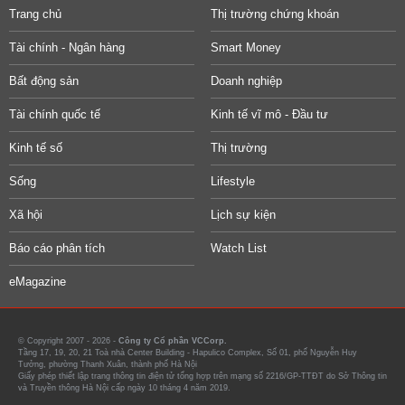
Trang chủ
Thị trường chứng khoán
Tài chính - Ngân hàng
Smart Money
Bất động sản
Doanh nghiệp
Tài chính quốc tế
Kinh tế vĩ mô - Đầu tư
Kinh tế số
Thị trường
Sống
Lifestyle
Xã hội
Lịch sự kiện
Báo cáo phân tích
Watch List
eMagazine
© Copyright 2007 - 2026 -
Công ty Cổ phần VCCorp.
Tầng 17, 19, 20, 21 Toà nhà Center Building - Hapulico Complex, Số 01, phố Nguyễn Huy
Tưởng, phường Thanh Xuân, thành phố Hà Nội
Giấy phép thiết lập trang thông tin điện tử tổng hợp trên mạng số 2216/GP-TTĐT do Sở Thông tin
và Truyền thông Hà Nội cấp ngày 10 tháng 4 năm 2019.