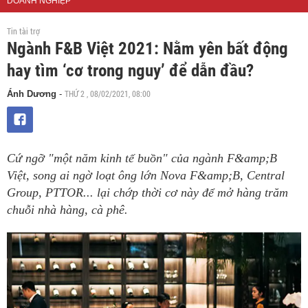
DOANH NGHIỆP
Tin tài trợ
Ngành F&B Việt 2021: Nằm yên bất động
hay tìm ‘cơ trong nguy’ để dẫn đầu?
THỨ 2 , 08/02/2021, 08:00
Ánh Dương
-
Cứ ngỡ "một năm kinh tế buồn" của ngành F&amp;B
Việt, song ai ngờ loạt ông lớn Nova F&amp;B, Central
Group, PTTOR... lại chớp thời cơ này để mở hàng trăm
chuỗi nhà hàng, cà phê.