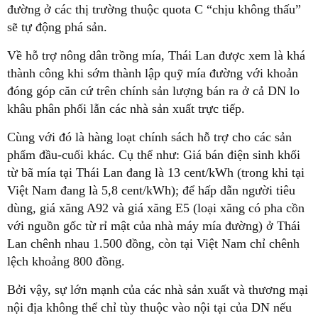
đường ở các thị trường thuộc quota C “chịu không thấu”
sẽ tự động phá sản.
Về hỗ trợ nông dân trồng mía, Thái Lan được xem là khá
thành công khi sớm thành lập quỹ mía đường với khoản
đóng góp căn cứ trên chính sản lượng bán ra ở cả DN lo
khâu phân phối lẫn các nhà sản xuất trực tiếp.
Cùng với đó là hàng loạt chính sách hỗ trợ cho các sản
phẩm đầu-cuối khác. Cụ thể như: Giá bán điện sinh khối
từ bã mía tại Thái Lan đang là 13 cent/kWh (trong khi tại
Việt Nam đang là 5,8 cent/kWh); để hấp dẫn người tiêu
dùng, giá xăng A92 và giá xăng E5 (loại xăng có pha cồn
với nguồn gốc từ rỉ mật của nhà máy mía đường) ở Thái
Lan chênh nhau 1.500 đồng, còn tại Việt Nam chỉ chênh
lệch khoảng 800 đồng.
Bởi vậy, sự lớn mạnh của các nhà sản xuất và thương mại
nội địa không thể chỉ tùy thuộc vào nội tại của DN nếu