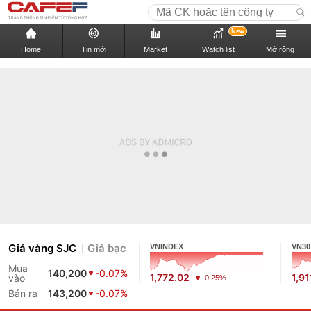
New
Home
Tin mới
Market
Watch list
Mở rộng
Giá vàng SJC
Giá bạc
VNINDEX
VN30
Mua
140,200
-0.07%
1,772.02
1,91
vào
-0.25%
Bán ra
143,200
-0.07%