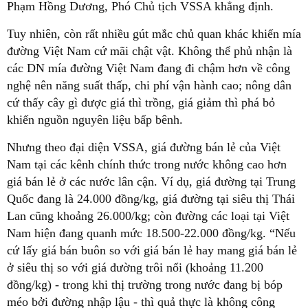
Phạm Hồng Dương, Phó Chủ tịch VSSA khẳng định.
Tuy nhiên, còn rất nhiều gút mắc chủ quan khác khiến mía
đường Việt Nam cứ mãi chật vật. Không thể phủ nhận là
các DN mía đường Việt Nam đang đi chậm hơn về công
nghệ nên năng suất thấp, chi phí vận hành cao; nông dân
cứ thấy cây gì được giá thì trồng, giá giảm thì phá bỏ
khiến nguồn nguyên liệu bấp bênh.
Nhưng theo đại diện VSSA, giá đường bán lẻ của Việt
Nam tại các kênh chính thức trong nước không cao hơn
giá bán lẻ ở các nước lân cận. Ví dụ, giá đường tại Trung
Quốc đang là 24.000 đồng/kg, giá đường tại siêu thị Thái
Lan cũng khoảng 26.000/kg; còn đường các loại tại Việt
Nam hiện đang quanh mức 18.500-22.000 đồng/kg. “Nếu
cứ lấy giá bán buôn so với giá bán lẻ hay mang giá bán lẻ
ở siêu thị so với giá đường trôi nổi (khoảng 11.200
đồng/kg) - trong khi thị trường trong nước đang bị bóp
méo bởi đường nhập lậu - thì quả thực là không công