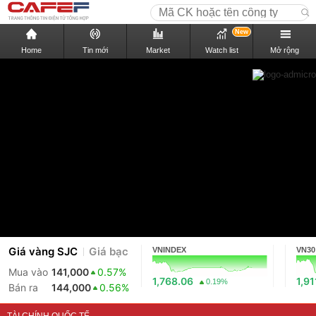
New
Home
Tin mới
Market
Watch list
Mở rộng
Giá vàng SJC
Giá bạc
VNINDEX
VN30
Mua vào
141,000
0.57%
1,768.06
1,91
0.19%
Bán ra
144,000
0.56%