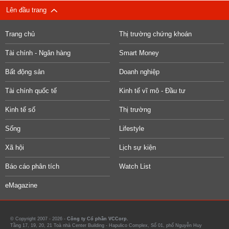
Lên đầu trang
Trang chủ
Thị trường chứng khoán
Tài chính - Ngân hàng
Smart Money
Bất động sản
Doanh nghiệp
Tài chính quốc tế
Kinh tế vĩ mô - Đầu tư
Kinh tế số
Thị trường
Sống
Lifestyle
Xã hội
Lịch sự kiện
Báo cáo phân tích
Watch List
eMagazine
© Copyright 2007 - 2026 -
Công ty Cổ phần VCCorp.
Tầng 17, 19, 20, 21 Toà nhà Center Building - Hapulico Complex, Số 01, phố Nguyễn Huy