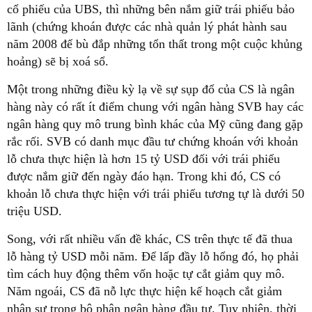
cổ phiếu của UBS, thì những bên nắm giữ trái phiếu bảo
lãnh (chứng khoán được các nhà quản lý phát hành sau
năm 2008 để bù đắp những tổn thất trong một cuộc khủng
hoảng) sẽ bị xoá sổ.
Một trong những điều kỳ lạ về sự sụp đổ của CS là ngân
hàng này có rất ít điểm chung với ngân hàng SVB hay các
ngân hàng quy mô trung bình khác của Mỹ cũng đang gặp
rắc rối. SVB có danh mục đầu tư chứng khoán với khoản
lỗ chưa thực hiện là hơn 15 tỷ USD đối với trái phiếu
được nắm giữ đến ngày đáo hạn. Trong khi đó, CS có
khoản lỗ chưa thực hiện với trái phiếu tương tự là dưới 50
triệu USD.
Song, với rất nhiều vấn đề khác, CS trên thực tế đã thua
lỗ hàng tỷ USD mỗi năm. Để lấp đầy lỗ hổng đó, họ phải
tìm cách huy động thêm vốn hoặc tự cắt giảm quy mô.
Năm ngoái, CS đã nỗ lực thực hiện kế hoạch cắt giảm
nhân sự trong bộ phận ngân hàng đầu tư. Tuy nhiên, thời