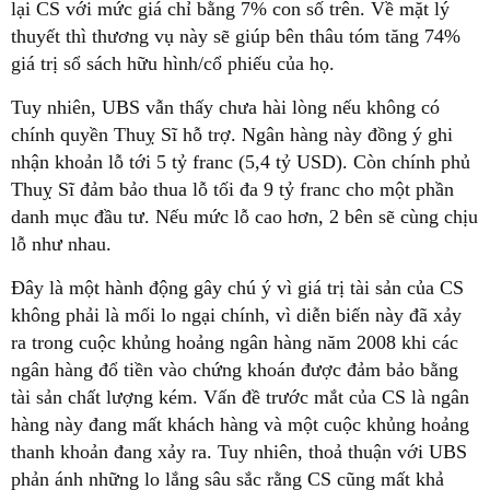
lại CS với mức giá chỉ bằng 7% con số trên. Về mặt lý
thuyết thì thương vụ này sẽ giúp bên thâu tóm tăng 74%
giá trị sổ sách hữu hình/cổ phiếu của họ.
Tuy nhiên, UBS vẫn thấy chưa hài lòng nếu không có
chính quyền Thuỵ Sĩ hỗ trợ. Ngân hàng này đồng ý ghi
nhận khoản lỗ tới 5 tỷ franc (5,4 tỷ USD). Còn chính phủ
Thuỵ Sĩ đảm bảo thua lỗ tối đa 9 tỷ franc cho một phần
danh mục đầu tư. Nếu mức lỗ cao hơn, 2 bên sẽ cùng chịu
lỗ như nhau.
Đây là một hành động gây chú ý vì giá trị tài sản của CS
không phải là mối lo ngại chính, vì diễn biến này đã xảy
ra trong cuộc khủng hoảng ngân hàng năm 2008 khi các
ngân hàng đổ tiền vào chứng khoán được đảm bảo bằng
tài sản chất lượng kém. Vấn đề trước mắt của CS là ngân
hàng này đang mất khách hàng và một cuộc khủng hoảng
thanh khoản đang xảy ra. Tuy nhiên, thoả thuận với UBS
phản ánh những lo lắng sâu sắc rằng CS cũng mất khả