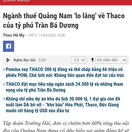
DOANH NGHIỆP
Ngành thuế Quảng Nam 'lo lắng' về Thaco
của tỷ phú Trần Bá Dương
THỨ 4 , 17/04/2024, 10:08
Theo Hà My
-
Nghe đọc bài
3:20
Pomina vay THACO 300 tỷ đồng và thế chấp bằng 66 triệu cố
phiếu POM, Chủ tịch nói: Không liên quan đến đợt tái cấu trúc
THACO đặt mục tiêu nộp ngân sách 24.500 tỷ và những tham
vọng của tỷ phú Trần Bá Dương
Không chỉ siêu dự án khu du lịch 30.000 tỷ, 1 đại gia còn đề
xuất làm DA bô-xít - "kho báu" Hòa Phát, Thaco, Đức Giang
muốn rót hàng tỷ USD vào đầu tư
Tập đoàn Trường Hải, đơn vị chiếm hơn 60% tổng thu nội
địa của Quảng Nam đang có dấu hiệu sụt giảm đáng kể về