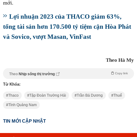
mới.
Lợi nhuận 2023 của THACO giảm 63%,
tổng tài sản hơn 170.500 tỷ tiệm cận Hòa Phát
và Sovico, vượt Masan, VinFast
Theo Hà My
Copy link
Theo
Nhịp sống thị trường
Từ Khóa:
Thaco
Tập Đoàn Trường Hải
Trần Bá Dương
Thuế
Tỉnh Quảng Nam
TIN MỚI CẬP NHẬT