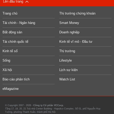
Lên đầu trang
Trang chủ
Thị trường chứng khoán
Tài chính - Ngân hàng
Smart Money
Bất động sản
Doanh nghiệp
Tài chính quốc tế
Kinh tế vĩ mô - Đầu tư
Kinh tế số
Thị trường
Sống
Lifestyle
Xã hội
Lịch sự kiện
Báo cáo phân tích
Watch List
eMagazine
© Copyright 2007 - 2026 -
Công ty Cổ phần VCCorp.
Tầng 17, 19, 20, 21 Toà nhà Center Building - Hapulico Complex, Số 01, phố Nguyễn Huy
Tưởng, phường Thanh Xuân, thành phố Hà Nội