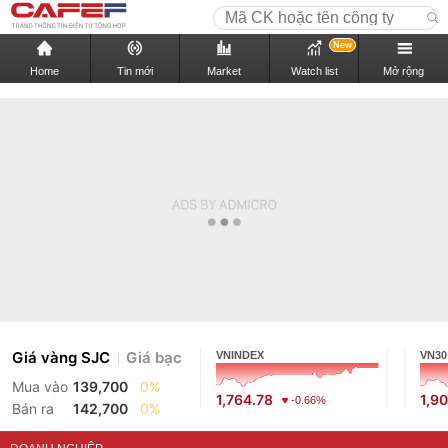
New
Home
Tin mới
Market
Watch list
Mở rộng
Giá vàng SJC
Giá bạc
VNINDEX
VN30
Mua vào
139,700
0%
1,764.78
1,9
-0.66%
Bán ra
142,700
0%