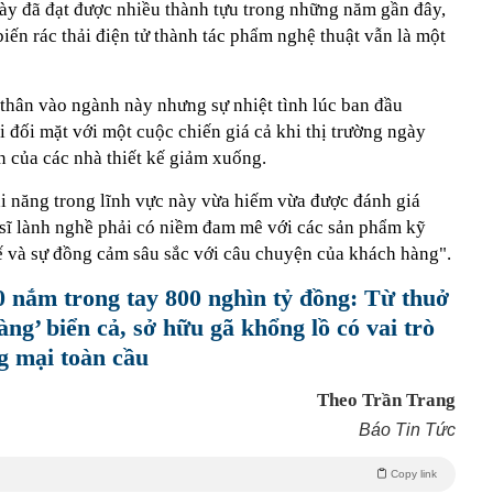
y đã đạt được nhiều thành tựu trong những năm gần đây,
iến rác thải điện tử thành tác phẩm nghệ thuật vẫn là một
thân vào ngành này nhưng sự nhiệt tình lúc ban đầu
i đối mặt với một cuộc chiến giá cả khi thị trường ngày
n của các nhà thiết kế giảm xuống.
i năng trong lĩnh vực này vừa hiếm vừa được đánh giá
sĩ lành nghề phải có niềm đam mê với các sản phẩm kỹ
kế và sự đồng cảm sâu sắc với câu chuyện của khách hàng".
0 nắm trong tay 800 nghìn tỷ đồng: Từ thuở
ng’ biển cả, sở hữu gã khổng lồ có vai trò
g mại toàn cầu
Theo Trần Trang
Báo Tin Tức
Copy link