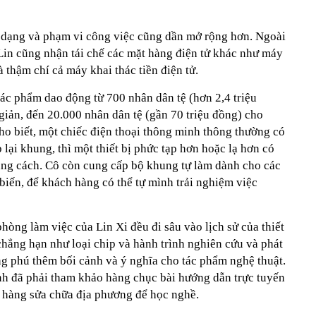
 dạng và phạm vi công việc cũng dần mở rộng hơn. Ngoài
 Lin cũng nhận tái chế các mặt hàng điện tử khác như máy
 thậm chí cả máy khai thác tiền điện tử.
tác phẩm dao động từ 700 nhân dân tệ (hơn 2,4 triệu
iản, đến 20.000 nhân dân tệ (gần 70 triệu đồng) cho
ho biết, một chiếc điện thoại thông minh thông thường có
 lại khung, thì một thiết bị phức tạp hơn hoặc lạ hơn có
đúng cách. Cô còn cung cấp bộ khung tự làm dành cho các
biến, để khách hàng có thể tự mình trải nghiệm việc
phòng làm việc của Lin Xi đều đi sâu vào lịch sử của thiết
 chẳng hạn như loại chip và hành trình nghiên cứu và phát
ng phú thêm bối cảnh và ý nghĩa cho tác phẩm nghệ thuật.
ình đã phải tham khảo hàng chục bài hướng dẫn trực tuyến
 hàng sửa chữa địa phương để học nghề.