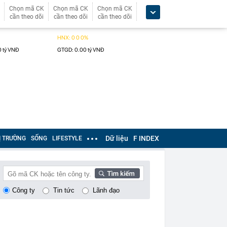
Chọn mã CK
Chọn mã CK
Chọn mã CK
cần theo dõi
cần theo dõi
cần theo dõi
Dữ liệu
F INDEX
Ị TRƯỜNG
SỐNG
LIFESTYLE
Công ty
Tin tức
Lãnh đạo