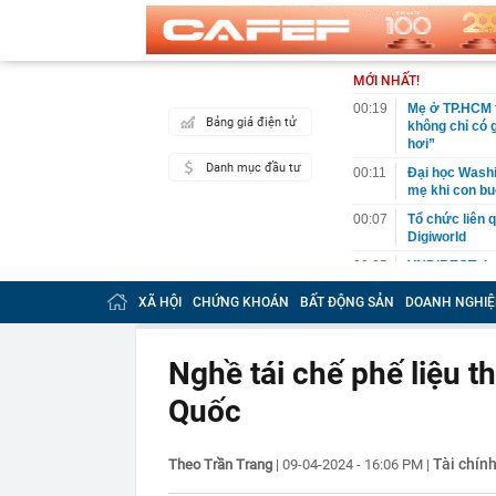
MỚI NHẤT!
00:19
Mẹ ở TP.HCM t
Bảng giá điện tử
không chỉ có 
hơi”
Danh mục đầu tư
00:11
Đại học Washin
mẹ khi con bu
00:07
Tổ chức liên 
Digiworld
00:05
VNDIRECT đưa
khoán
XÃ HỘI
CHỨNG KHOÁN
BẤT ĐỘNG SẢN
DOANH NGHIỆ
00:04
Doanh nghiệp 
đăng ký vào n
00:03
Lịch chốt quy
Nghề tái chế phế liệu 
tức tiền mặt 
Quốc
00:02
"Sự thật" về 
00:01
Chuyên gia ch
vào nhịp són
Tài chín
Theo Trần Trang
|
09-04-2024 - 16:06 PM
|
00:01
Giá vàng tăng 