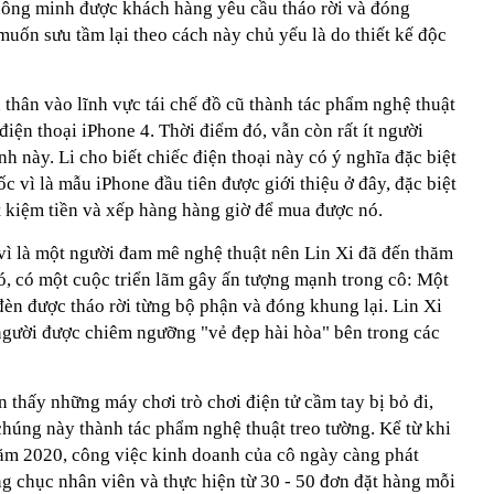
 thông minh được khách hàng yêu cầu tháo rời và đóng
muốn sưu tầm lại theo cách này chủ yếu là do thiết kế độc
n thân vào lĩnh vực tái chế đồ cũ thành tác phẩm nghệ thuật
điện thoại iPhone 4. Thời điểm đó, vẫn còn rất ít người
h này. Li cho biết chiếc điện thoại này có ý nghĩa đặc biệt
c vì là mẫu iPhone đầu tiên được giới thiệu ở đây, đặc biệt
ết kiệm tiền và xếp hàng hàng giờ để mua được nó.
ì là một người đam mê nghệ thuật nên Lin Xi đã đến thăm
ó, có một cuộc triển lãm gây ấn tượng mạnh trong cô: Một
đèn được tháo rời từng bộ phận và đóng khung lại. Lin Xi
người được chiêm ngưỡng "vẻ đẹp hài hòa" bên trong các
 thấy những máy chơi trò chơi điện tử cầm tay bị bỏ đi,
chúng này thành tác phẩm nghệ thuật treo tường. Kể từ khi
ăm 2020, công việc kinh doanh của cô ngày càng phát
ng chục nhân viên và thực hiện từ 30 - 50 đơn đặt hàng mỗi