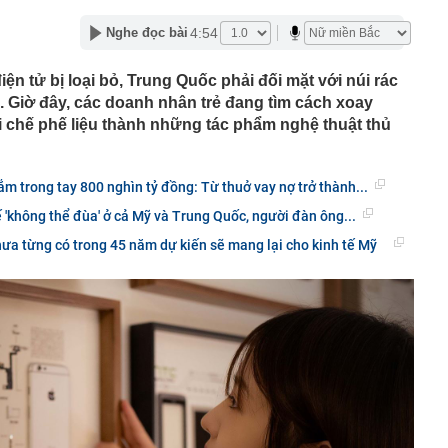
00 mét xuống đáy biển, phát hiện mỏ dầu khí trữ lượng
ngoài khơi Việt Nam
4:54
Nghe đọc bài
inh giao dịch chuyển khoản 35 triệu đồng tới tài khoản
SN 1984, thanh niên SN 2000 được mời tới làm việc
ện tử bị loại bỏ, Trung Quốc phải đối mặt với núi rác
 Lan chú ý: Từ 16/10, sân bay có thể mở vali để kiểm tra
. Giờ đây, các doanh nhân trẻ đang tìm cách xoay
ành khách không có mặt
ái chế phế liệu thành những tác phẩm nghệ thuật thủ
báo hiệu phong thủy rất tốt
hất nhì Việt Nam và vợ hơn 4 tuổi của Bình Minh "dính
" từ Việt Nam sang Mỹ
ắm trong tay 800 nghìn tỷ đồng: Từ thuở vay nợ trở thành...
liên tục trồi lên từ nền nhà, gia chủ gọi người kiểm tra rồi
hế 'không thể đùa' ở cả Mỹ và Trung Quốc, người đàn ông...
ải sơ tán
ưa từng có trong 45 năm dự kiến sẽ mang lại cho kinh tế Mỹ
 700 tỷ giờ bán cà phê ở phường Hoà Hưng (TP.HCM),
iền "vỡ trận"
ngủ, người phụ nữ sốt cao liên tục, phổi tổn thương hơn
sĩ cảnh báo mối nguy ít ai ngờ ngay trong nhà
sterD cảnh báo nóng, tuyên bố hành động pháp lý
trộm bánh xe ô tô ở khu đô thị Hà Nội
ứng dụng Android có thể âm thầm theo dõi vị trí người