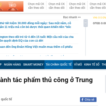
Chọn mã CK
Chọn mã CK
Chọn mã CK
Chọn mã CK
cần theo dõi
cần theo dõi
cần theo dõi
cần theo dõi
Đọc nhanh >>
hử tiết kiệm 30.000 đồng mỗi ngày: Sau một năm, cô
gần 11 triệu mà còn bỏ được thói quen khiến tiền “bốc
gton theo dõi trẻ từ 4 đến 15 tuổi: Một câu nói của cha
ồn quyết định EQ của con cả đời
quan đến ông Đoàn Hồng Việt muốn mua thêm cổ phiếu
 ra khuyến nghị quan trọng cho nhà đầu tư chứng
P
NGÂN HÀNG
SMART MONEY
TÀI CHÍNH QUỐC TẾ
VĨ MÔ
KINH TẾ SỐ
TH
Việt Nam có doanh thu lớn hơn Vingroup, Petrolimex,
hóm 500 doanh nghiệp lớn nhất thế giới
ền cổ tức tuần 10-14/8: Một ngân hàng lớn "lăn chốt", cổ
thành tác phẩm thủ công ở Trung
cao nhất 100%
đại gia tâm linh Xuân Trường
ỉ ra một tín hiệu quan trọng cho thấy VN-Index sắp bước
g mới
h quốc tế
Chia sẻ
vọt lên cao nhất 2 tháng, chuyên gia nói gì?