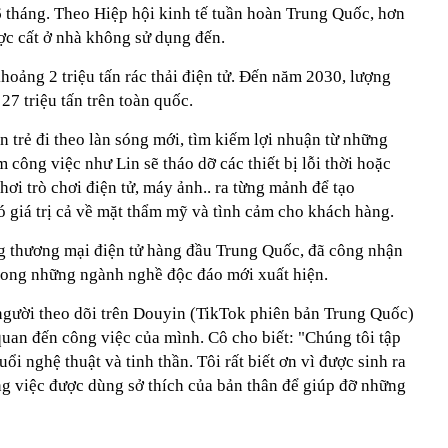
 tháng. Theo Hiệp hội kinh tế tuần hoàn Trung Quốc, hơn
ợc cất ở nhà không sử dụng đến.
oảng 2 triệu tấn rác thải điện tử. Đến năm 2030, lượng
 27 triệu tấn trên toàn quốc.
 trẻ đi theo làn sóng mới, tìm kiếm lợi nhuận từ những
 công việc như Lin sẽ tháo dỡ các thiết bị lỗi thời hoặc
hơi trò chơi điện tử, máy ảnh.. ra từng mảnh để tạo
ó giá trị cả về mặt thẩm mỹ và tình cảm cho khách hàng.
g thương mại điện tử hàng đầu Trung Quốc, đã công nhận
rong những ngành nghề độc đáo mới xuất hiện.
 người theo dõi trên Douyin (TikTok phiên bản Trung Quốc)
 quan đến công việc của mình. Cô cho biết: "Chúng tôi tập
ổi nghệ thuật và tinh thần. Tôi rất biết ơn vì được sinh ra
ng việc được dùng sở thích của bản thân để giúp đỡ những