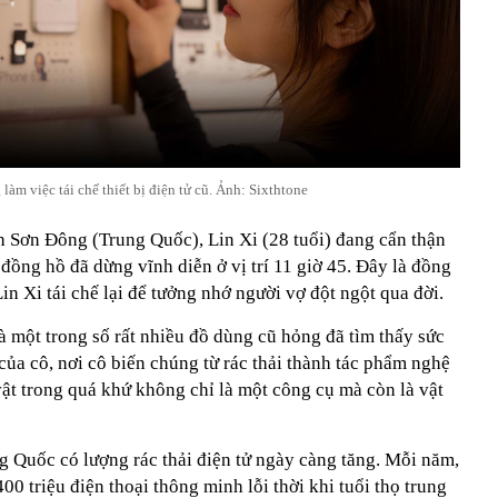
 làm việc tái chế thiết bị điện tử cũ. Ảnh: Sixthtone
h Sơn Đông (Trung Quốc), Lin Xi (28 tuổi) đang cẩn thận
 đồng hồ đã dừng vĩnh diễn ở vị trí 11 giờ 45. Đây là đồng
n Xi tái chế lại để tưởng nhớ người vợ đột ngột qua đời.
là một trong số rất nhiều đồ dùng cũ hỏng đã tìm thấy sức
ủa cô, nơi cô biến chúng từ rác thải thành tác phẩm nghệ
vật trong quá khứ không chỉ là một công cụ mà còn là vật
 Quốc có lượng rác thải điện tử ngày càng tăng. Mỗi năm,
00 triệu điện thoại thông minh lỗi thời khi tuổi thọ trung