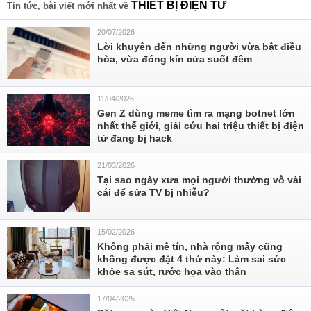
THIẾT BỊ ĐIỆN TỬ
Tin tức, bài viết mới nhất về
20/07/2026
Lời khuyên đến những người vừa bật điều
hòa, vừa đóng kín cửa suốt đêm
11/04/2026
Gen Z dùng meme tìm ra mạng botnet lớn
nhất thế giới, giải cứu hai triệu thiết bị điện
tử đang bị hack
21/03/2026
Tại sao ngày xưa mọi người thường vỗ vài
cái để sửa TV bị nhiễu?
15/02/2026
Không phải mê tín, nhà rộng mấy cũng
không được đặt 4 thứ này: Làm sai sức
khỏe sa sút, rước họa vào thân
17/04/2025