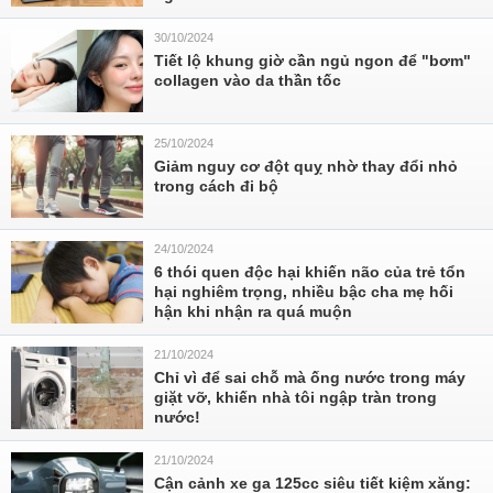
30/10/2024
Tiết lộ khung giờ cần ngủ ngon để "bơm"
collagen vào da thần tốc
25/10/2024
Giảm nguy cơ đột quỵ nhờ thay đổi nhỏ
trong cách đi bộ
24/10/2024
6 thói quen độc hại khiến não của trẻ tổn
hại nghiêm trọng, nhiều bậc cha mẹ hối
hận khi nhận ra quá muộn
21/10/2024
Chỉ vì để sai chỗ mà ống nước trong máy
giặt vỡ, khiến nhà tôi ngập tràn trong
nước!
21/10/2024
Cận cảnh xe ga 125cc siêu tiết kiệm xăng: