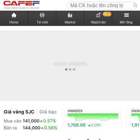
New
Home
Tin mới
Market
Watch list
Mở rộng
Giá vàng SJC
Giá bạc
VNINDEX
VN30
Mua vào
141,000
0.57%
1,768.06
1,91
0.19%
Bán ra
144,000
0.56%