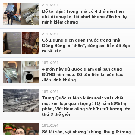
21/11/2024
Bố tôi dặn: Trong nhà có 4 thứ nên hạn
chế di chuyển, tôi phớt lờ cho đến khi tự
mình kiểm chứng
21/11/2024
Có 1 dung dịch quen thuộc trong nhà:
Dùng đúng là "thần", dùng sai tiễn đồ đạc
ra bãi rác
18/11/2024
4 món này dù được giảm giá bạn cũng
ĐỪNG nên mua: Đã tốn tiền lại còn hao
điện kinh khủng
18/11/2024
Trung Quốc ra lệnh kiểm soát xuất khẩu
một kim loại quan trọng: TQ nắm 80% thị
phần, Việt Nam cũng sở hữu trữ lượng lớn
thứ 3 thế giới
18/11/2024
Số tài sản, vật chứng 'khủng' thu giữ trong