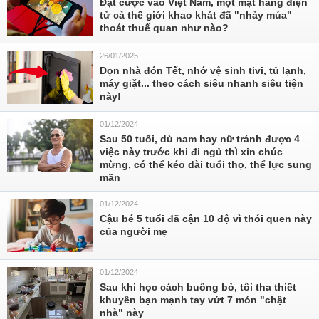
Đặt cược vào Việt Nam, một mặt hàng điện
tử cả thế giới khao khát đã "nhảy múa"
thoát thuế quan như nào?
26/01/2025
Dọn nhà đón Tết, nhớ vệ sinh tivi, tủ lạnh,
máy giặt... theo cách siêu nhanh siêu tiện
này!
01/12/2024
Sau 50 tuổi, dù nam hay nữ tránh được 4
việc này trước khi đi ngủ thì xin chúc
mừng, có thể kéo dài tuổi thọ, thể lực sung
mãn
01/12/2024
Cậu bé 5 tuổi đã cận 10 độ vì thói quen này
của người mẹ
01/12/2024
Sau khi học cách buông bỏ, tôi tha thiết
khuyên bạn mạnh tay vứt 7 món "chật
nhà" này