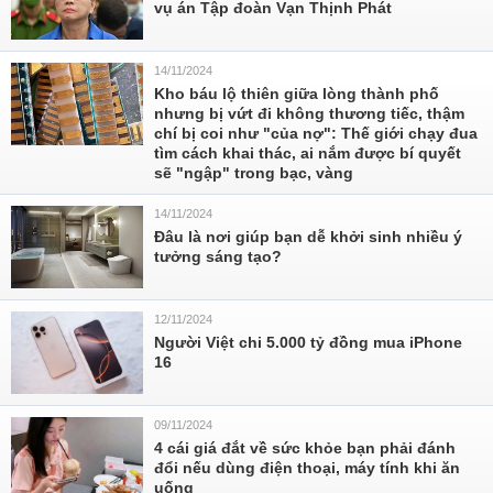
vụ án Tập đoàn Vạn Thịnh Phát
14/11/2024
Kho báu lộ thiên giữa lòng thành phố
nhưng bị vứt đi không thương tiếc, thậm
chí bị coi như "của nợ": Thế giới chạy đua
tìm cách khai thác, ai nắm được bí quyết
sẽ "ngập" trong bạc, vàng
14/11/2024
Đâu là nơi giúp bạn dễ khởi sinh nhiều ý
tưởng sáng tạo?
12/11/2024
Người Việt chi 5.000 tỷ đồng mua iPhone
16
09/11/2024
4 cái giá đắt về sức khỏe bạn phải đánh
đổi nếu dùng điện thoại, máy tính khi ăn
uống