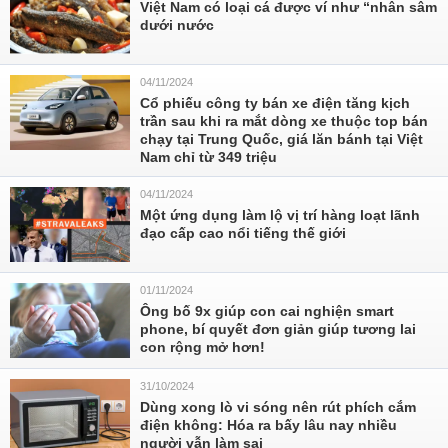
Việt Nam có loại cá được ví như “nhân sâm
dưới nước
04/11/2024
Cổ phiếu công ty bán xe điện tăng kịch
trần sau khi ra mắt dòng xe thuộc top bán
chạy tại Trung Quốc, giá lăn bánh tại Việt
Nam chỉ từ 349 triệu
04/11/2024
Một ứng dụng làm lộ vị trí hàng loạt lãnh
đạo cấp cao nổi tiếng thế giới
01/11/2024
Ông bố 9x giúp con cai nghiện smart
phone, bí quyết đơn giản giúp tương lai
con rộng mở hơn!
31/10/2024
Dùng xong lò vi sóng nên rút phích cắm
điện không: Hóa ra bấy lâu nay nhiều
người vẫn làm sai