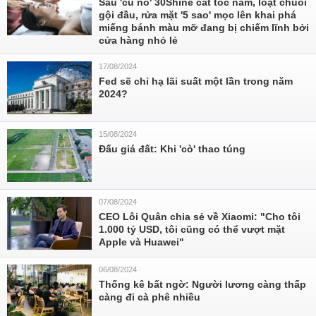
Sau 'cú nổ' 30Shine cắt tóc nam, loạt chuỗi
gội đầu, rửa mặt '5 sao' mọc lên khai phá
miếng bánh màu mỡ đang bị chiếm lĩnh bởi
cửa hàng nhỏ lẻ
17/08/2024
Fed sẽ chỉ hạ lãi suất một lần trong năm
2024?
15/08/2024
Đấu giá đất: Khi 'cò' thao túng
07/08/2024
CEO Lôi Quân chia sẻ về Xiaomi: "Cho tôi
1.000 tỷ USD, tôi cũng có thể vượt mặt
Apple và Huawei"
06/08/2024
Thống kê bất ngờ: Người lương càng thấp
càng đi cà phê nhiều