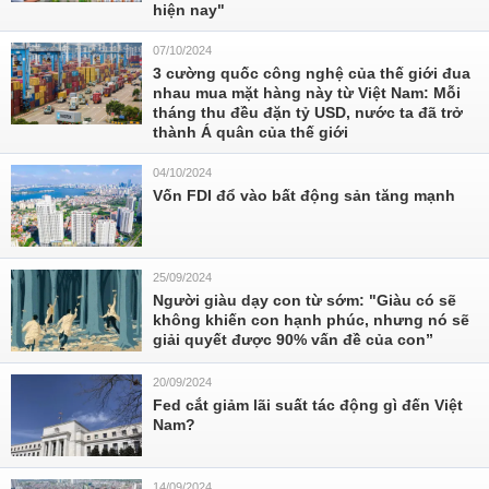
hiện nay"
07/10/2024
3 cường quốc công nghệ của thế giới đua
nhau mua mặt hàng này từ Việt Nam: Mỗi
tháng thu đều đặn tỷ USD, nước ta đã trở
thành Á quân của thế giới
04/10/2024
Vốn FDI đổ vào bất động sản tăng mạnh
25/09/2024
Người giàu dạy con từ sớm: "Giàu có sẽ
không khiến con hạnh phúc, nhưng nó sẽ
giải quyết được 90% vấn đề của con”
20/09/2024
Fed cắt giảm lãi suất tác động gì đến Việt
Nam?
14/09/2024