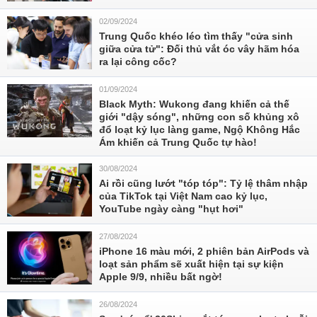
02/09/2024
Trung Quốc khéo léo tìm thấy "cửa sinh
giữa cửa tử": Đối thủ vắt óc vây hãm hóa
ra lại công cốc?
01/09/2024
Black Myth: Wukong đang khiến cả thế
giới "dậy sóng", những con số khủng xô
đổ loạt kỷ lục làng game, Ngộ Không Hắc
Ám khiến cả Trung Quốc tự hào!
30/08/2024
Ai rồi cũng lướt "tóp tóp": Tỷ lệ thâm nhập
của TikTok tại Việt Nam cao kỷ lục,
YouTube ngày càng "hụt hơi"
27/08/2024
iPhone 16 màu mới, 2 phiên bản AirPods và
loạt sản phẩm sẽ xuất hiện tại sự kiện
Apple 9/9, nhiều bất ngờ!
26/08/2024