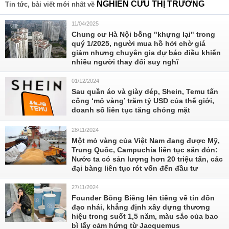
NGHIÊN CỨU THỊ TRƯỜNG
Tin tức, bài viết mới nhất về
11/04/2025
Chung cư Hà Nội bỗng "khựng lại" trong
quý 1/2025, người mua hồ hởi chờ giá
giảm nhưng chuyên gia dự báo điều khiến
nhiều người thay đổi suy nghĩ
01/12/2024
Sau quần áo và giày dép, Shein, Temu tấn
công ‘mỏ vàng’ trăm tỷ USD của thế giới,
doanh số liên tục tăng chóng mặt
28/11/2024
Một mỏ vàng của Việt Nam đang được Mỹ,
Trung Quốc, Campuchia liên tục săn đón:
Nước ta có sản lượng hơn 20 triệu tấn, các
đại bàng liên tục rót vốn đến đầu tư
27/11/2024
Founder Bông Biêng lên tiếng về tin đồn
đạo nhái, khẳng định xây dựng thương
hiệu trong suốt 1,5 năm, màu sắc của bao
bì lấy cảm hứng từ Jacquemus