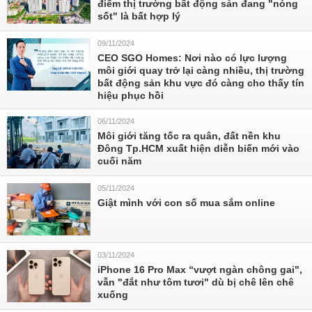
điểm thị trường bất động sản đang "nóng
sốt" là bất hợp lý
09/11/2024
CEO SGO Homes: Nơi nào có lực lượng
môi giới quay trở lại càng nhiều, thị trường
bất động sản khu vực đó càng cho thấy tín
hiệu phục hồi
06/11/2024
Môi giới tăng tốc ra quân, đất nền khu
Đông Tp.HCM xuất hiện diễn biến mới vào
cuối năm
05/11/2024
Giật mình với con số mua sắm online
03/11/2024
iPhone 16 Pro Max “vượt ngàn chông gai",
vẫn "đắt như tôm tươi" dù bị chê lên chê
xuống