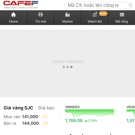
New
Home
Tin mới
Market
Watch list
Mở rộng
Giá vàng SJC
Giá bạc
VNINDEX
VN30
Mua vào
141,000
0%
1,768.06
1,91
0.19%
Bán ra
144,000
0%