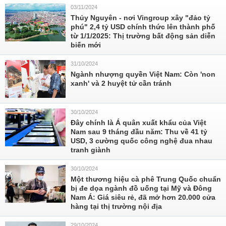
03/11/2024
Thủy Nguyên - nơi Vingroup xây "đảo tỷ
phú" 2,4 tỷ USD chính thức lên thành phố
từ 1/1/2025: Thị trường bất động sản diễn
biến mới
31/10/2024
Ngành nhượng quyền Việt Nam: Còn 'non
xanh' và 2 huyệt tử cần tránh
30/10/2024
Đây chính là Á quân xuất khẩu của Việt
Nam sau 9 tháng đầu năm: Thu về 41 tỷ
USD, 3 cường quốc công nghệ đua nhau
tranh giành
30/10/2024
Một thương hiệu cà phê Trung Quốc chuẩn
bị đe dọa ngành đồ uống tại Mỹ và Đông
Nam Á: Giá siêu rẻ, đã mở hơn 20.000 cửa
hàng tại thị trường nội địa
29/10/2024