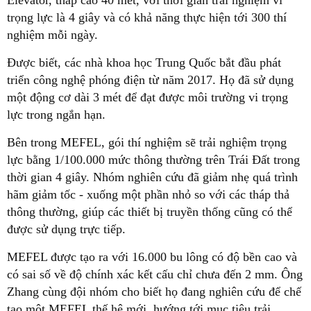
Elevator, tháp cao 40 mét, với thời gian trải nghiệm vi
trọng lực là 4 giây và có khả năng thực hiện tới 300 thí
nghiệm mỗi ngày.
Được biết, các nhà khoa học Trung Quốc bắt đầu phát
triển công nghệ phóng điện từ năm 2017. Họ đã sử dụng
một động cơ dài 3 mét để đạt được môi trường vi trọng
lực trong ngắn hạn.
Bên trong MEFEL, gói thí nghiệm sẽ trải nghiệm trọng
lực bằng 1/100.000 mức thông thường trên Trái Đất trong
thời gian 4 giây. Nhóm nghiên cứu đã giảm nhẹ quá trình
hãm giảm tốc - xuống một phần nhỏ so với các tháp thả
thông thường, giúp các thiết bị truyền thống cũng có thể
được sử dụng trực tiếp.
MEFEL được tạo ra với 16.000 bu lông có độ bền cao và
có sai số về độ chính xác kết cấu chỉ chưa đến 2 mm. Ông
Zhang cùng đội nhóm cho biết họ đang nghiên cứu để chế
tạo một MEFEL thế hệ mới, hướng tới mục tiêu trải