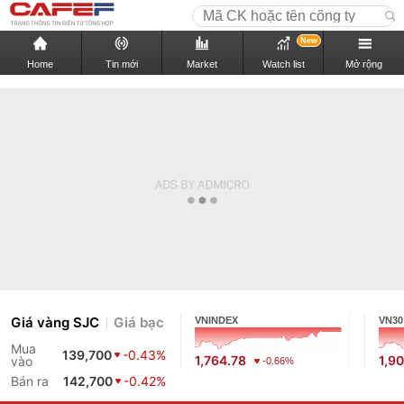
New
Home
Tin mới
Market
Watch list
Mở rộng
Giá vàng SJC
Giá bạc
VNINDEX
VN30
Mua
139,700
-0.43%
1,764.78
1,9
vào
-0.66%
Bán ra
142,700
-0.42%