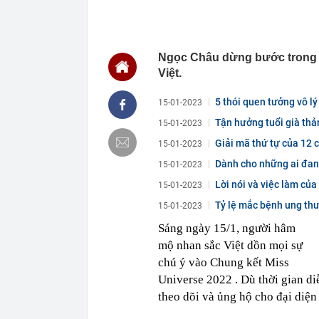
ngành đều tă
15:04
Sắp triển kha
15:00
Từng có cả 'b
Ngọc Châu dừng bước trong 
đìu hiu: Chuy
Việt.
14:45
Bên trong biệ
Bình lấy vợ m
5 thói quen tưởng vô l
15-01-2023
14:45
Công an có cả
biết rõ
Tận hưởng tuổi già thản
15-01-2023
14:44
Điểm chuẩn H
Giải mã thứ tự của 12 
15-01-2023
14:41
Trước khi đi n
Dành cho những ai đan
15-01-2023
năm sau sự kh
Lời nói và việc làm củ
14:40
Vì sao ì ạch 
15-01-2023
14:39
Nhà vàng bị '
Tỷ lệ mắc bệnh ung thư
15-01-2023
từ...
14:30
Pin 9 tiếng, s
Sáng ngày 15/1, người hâm
đối đầu sản 
mộ nhan sắc Việt dồn mọi sự
chú ý vào Chung kết Miss
Universe 2022 . Dù thời gian d
theo dõi và ủng hộ cho đại diệ