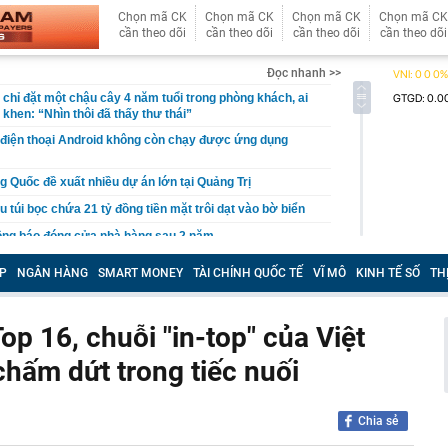
Chọn mã CK
Chọn mã CK
Chọn mã CK
Chọn mã CK
cần theo dõi
cần theo dõi
cần theo dõi
cần theo dõi
Đọc nhanh >>
chỉ đặt một chậu cây 4 năm tuổi trong phòng khách, ai
khen: “Nhìn thôi đã thấy thư thái”
 điện thoại Android không còn chạy được ứng dụng
g Quốc đề xuất nhiều dự án lớn tại Quảng Trị
u túi bọc chứa 21 tỷ đồng tiền mặt trôi dạt vào bờ biển
ông báo đóng cửa nhà hàng sau 2 năm
Cả đang nghiên cứu đầu tư nhiều dự án với tổng mức
P
NGÂN HÀNG
SMART MONEY
TÀI CHÍNH QUỐC TẾ
VĨ MÔ
KINH TẾ SỐ
TH
n gần 350.000 tỷ đồng
ề đã đứng trước quạt mạnh: Thói quen tưởng mát lại gây
p 16, chuỗi "in-top" của Việt
i học Bách khoa Hà Nội cao nhất là 29,54
chấm dứt trong tiếc nuối
ên gia: "Dòng tiền bí ẩn" bất ngờ xuất hiện, nhưng VN-
 mặt khả năng rung lắc mạnh
h Trường thông báo về căn biệt thự 600m2 xây từ 2022
Chia sẻ
i học Bách khoa Hà Nội cao nhất 29,54, đa phần các