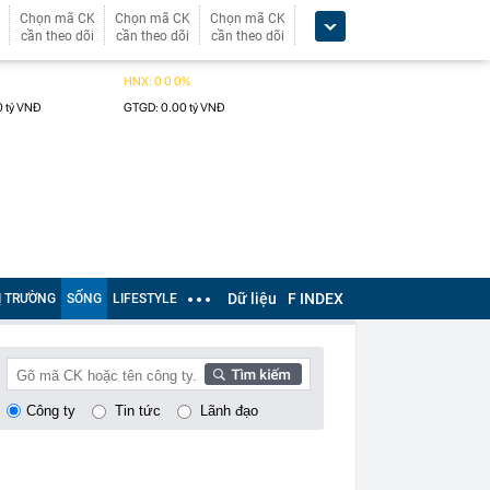
Chọn mã CK
Chọn mã CK
Chọn mã CK
cần theo dõi
cần theo dõi
cần theo dõi
Dữ liệu
F INDEX
Ị TRƯỜNG
SỐNG
LIFESTYLE
Công ty
Tin tức
Lãnh đạo