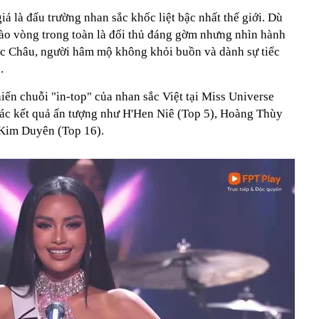
á là đấu trường nhan sắc khốc liệt bậc nhất thế giới. Dù
ào vòng trong toàn là đối thủ đáng gờm nhưng nhìn hành
ọc Châu, người hâm mộ không khỏi buồn và dành sự tiếc
.
ến chuỗi "in-top" của nhan sắc Việt tại Miss Universe
các kết quả ấn tượng như H'Hen Niê (Top 5), Hoàng Thùy
 Kim Duyên (Top 16).