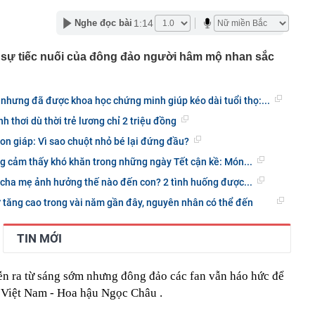
ng
1:14
Nghe đọc bài
i đường sắt Hà Nội - Đồng Đăng hơn 5 tỷ USD
iển người' chen chúc, ‘thánh địa du lịch’ Campuchia bỗng
sự tiếc nuối của đông đảo người hâm mộ nhan sắc
ện gì đang xảy ra?
t thự 500m2 như khu nghỉ dưỡng của nam ca sĩ quê Ninh
iền Tây, 3 thế hệ cùng chung sống
ý nhưng đã được khoa học chứng minh giúp kéo dài tuổi thọ:...
nh báo quan trọng liên quan đến sổ đỏ, người dân nên
h thơi dù thời trẻ lương chỉ 2 triệu đồng
ọc viện Ngân hàng 2026 cao nhất 26,61
con giáp: Vì sao chuột nhỏ bé lại đứng đầu?
gủ nửa tiếng, hãy kiên trì cùng con làm 3 việc này, 10
g cảm thấy khó khăn trong những ngày Tết cận kề: Món...
ác biệt giữa con và bạn bè đồng trang lứa sẽ thấy rõ
a cha mẹ ảnh hưởng thế nào đến con? 2 tình huống được...
làm hạ tầng sạc xe điện trên cao tốc Bắc - Nam?
sờ gáy': Bảo Tín Mạnh Hải, Mi Hồng làm ăn ra sao?
 tăng cao trong vài năm gần đây, nguyên nhân có thể đến
ạc 7 lần: Samsung và Google chính thức lộ diện kính AI
phẩm của Meta
TIN MỚI
iễn ra từ sáng sớm nhưng đông đảo các fan vẫn háo hức để
n Việt Nam - Hoa hậu Ngọc Châu .