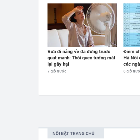
Vừa đi nắng về đã đứng trước
Điểm ch
quạt mạnh: Thói quen tưởng mát
Hà Nội 
lại gây hại
các ngà
7 giờ trước
6 giờ trư
NỔI BẬT TRANG CHỦ