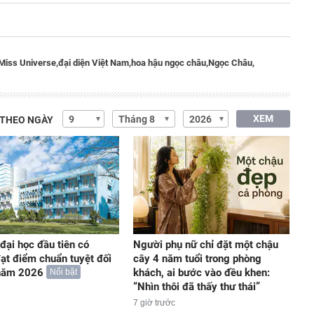
Miss Universe,
đại diện Việt Nam,
hoa hậu ngọc châu,
Ngọc Châu,
XEM
 THEO NGÀY
đại học đầu tiên có
Người phụ nữ chỉ đặt một chậu
ạt điểm chuẩn tuyệt đối
cây 4 năm tuổi trong phòng
năm 2026
khách, ai bước vào đều khen:
Nổi bật
“Nhìn thôi đã thấy thư thái”
7 giờ trước