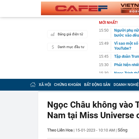
MỚI NHẤT!
15:50
Người phụ nữ 
Bảng giá điện tử
bước vào đều 
15:49
Vì sao một số
Danh mục đầu tư
YouTube?
15:45
Tập đoàn Trun
15:30
Phát hiện nhiề
15:30
Ngọc Trinh th
15:27
Tập đoàn Đèo 
XÃ HỘI
CHỨNG KHOÁN
BẤT ĐỘNG SẢN
DOANH NGHIỆ
đầu tư dự kiế
15:27
Vừa đi nắng v
hại
Ngọc Châu không vào To
15:25
Điểm chuẩn Đạ
Nam tại Miss Universe 
15:24
Góc nhìn chuy
Index vẫn đối
15:15
Vợ chồng Mạn
Sống
Theo Liên Hoa
|
15-01-2023 - 10:10 AM
|
15:05
Điểm chuẩn Đạ