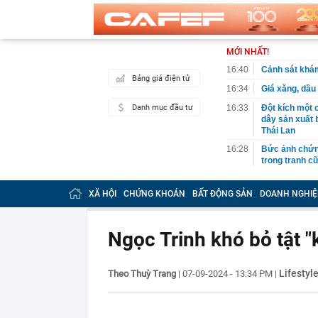
MỚI NHẤT!
16:40
Cảnh sát khá
Bảng giá điện tử
16:34
Giá xăng, dầu
Danh mục đầu tư
16:33
Đột kích một 
dây sản xuất b
Thái Lan
16:28
Bức ảnh chứng
trong tranh c
16:28
Thành lập thà
Bắc là 1 cam k
XÃ HỘI
CHỨNG KHOÁN
BẤT ĐỘNG SẢN
DOANH NGHIỆ
16:27
Vì sao ngày c
cách cất thức
Ngọc Trinh khó bỏ tật "
16:26
MB tự tin kế 
cứng” tỷ lệ c
16:25
Vượt Thái Lan
Lifestyl
Theo Thuỳ Trang
|
07-09-2024 - 13:34 PM
|
trong lĩnh vự
16:25
Tưởng vô vọng
ngược tình th