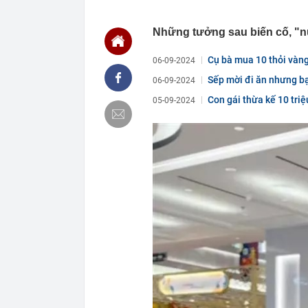
16:18
Mỹ đánh giá lo
tục mà không 
Những tưởng sau biến cố, "n
16:16
Mốc quan trọn
hoàn thiện kết
Cụ bà mua 10 thỏi vàng 
06-09-2024
dân
16:11
Người mẹ sát h
Sếp mời đi ăn nhưng bạ
06-09-2024
chung thân
Con gái thừa kế 10 triệ
05-09-2024
16:10
Nga rúng động
UAV
16:10
Công an đề ng
nộp phạt nguộ
16:05
VPBank cảnh 
bộ, cẩn thận c
16:04
Việt Nam có 1
đường thuộc n
liên tục
16:03
Một hãng xe N
đồng, 'cân' đ
16:01
PNJ gây chú 
16:00
Hai gói mì Ý l
15:59
Lệnh khám xét