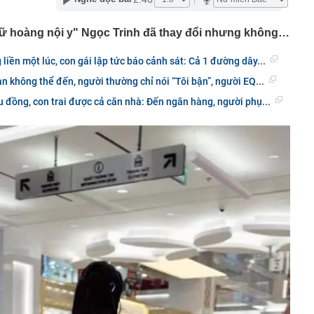
ại rau lọt top “tốt bậc nhất thế giới”, người Việt ăn liên
hay biết
ữ hoàng nội y" Ngọc Trinh đã thay đổi nhưng không…
g 06/8/2026: Cùng với BIDV và Weixin Pay, NAPAS đã
 nối thanh toán xuyên biên giới với thị trường hơn 1,4 tỷ
liền một lúc, con gái lập tức báo cảnh sát: Cả 1 đường dây...
ại con để trục lợi hơn 4 tỷ đồng tiền bảo hiểm lĩnh án
n không thể đến, người thường chỉ nói “Tôi bận”, người EQ...
u đồng, con trai được cả căn nhà: Đến ngân hàng, người phụ...
 vì các vụ tấn công liên tiếp nhằm vào những 'ông trùm'
hị 3.055 chủ phương tiện mang biển số sau nhanh chóng
i theo Nghị định 168
báo nóng khán giả mua vé BIGBANG: Không có vé nội
hiêu trò lừa đảo
 nơi mát mẻ quanh năm chỉ khoảng 20 độ, sở hữu cung
hóm "tứ đại đỉnh đèo", được Oscar du lịch vinh danh
hật vừa ra mắt mẫu ô tô giá tương đương 200 triệu
ược xăng từ E20 đến E100
ý giữa tâm bão kim cương
àm lộ "vết nứt" trong nhiều gia đình có hai con
 chỗ ở, nơi làm việc, bắt tạm giam Chủ tịch HĐQT