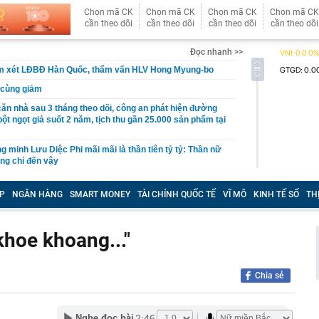
Chọn mã CK
Chọn mã CK
Chọn mã CK
Chọn mã CK
cần theo dõi
cần theo dõi
cần theo dõi
cần theo dõi
Đọc nhanh >>
m xét LĐBĐ Hàn Quốc, thẩm vấn HLV Hong Myung-bo
 cùng giảm
căn nhà sau 3 tháng theo dõi, công an phát hiện đường
ột ngọt giả suốt 2 năm, tịch thu gần 25.000 sản phẩm tại
 minh Lưu Diệc Phi mãi mãi là thần tiên tỷ tỷ: Thần nữ
ũng chỉ đến vậy
nh phố Bắc Ninh: Phải coi bảo vệ bản sắc văn hóa Kinh
ết chính trị và trách nhiệm pháp lý lâu dài
P
NGÂN HÀNG
SMART MONEY
TÀI CHÍNH QUỐC TẾ
VĨ MÔ
KINH TẾ SỐ
TH
àng nhiều gia đình không còn dùng lồng bàn? Thì ra có 2
 ăn khác hiệu quả hơn hẳn
khoe khoang..."
hoạch lợi nhuận 2026, tiếp tục dẫn đầu về CASA và “fix
ho vay bất động sản ở mức 13% +/-2%
, Việt Nam trở thành thị trường lớn thứ hai Đông Nam Á
e
Chia sẻ
c hàng triệu người dùng
, hóa ra Nga vẫn nắm "nắm yết hầu" đối thủ để lật
ế bất kỳ lúc nào, chỉ là chưa muốn
2:46
Nghe đọc bài