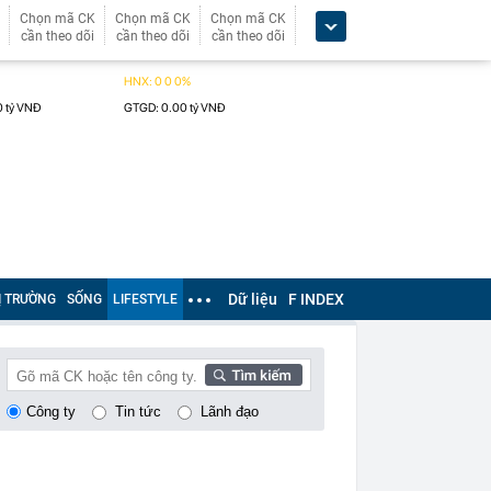
Chọn mã CK
Chọn mã CK
Chọn mã CK
cần theo dõi
cần theo dõi
cần theo dõi
Dữ liệu
F INDEX
Ị TRƯỜNG
SỐNG
LIFESTYLE
Công ty
Tin tức
Lãnh đạo