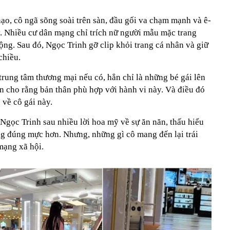
ạo, cô ngã sõng soài trên sàn, đầu gối va chạm mạnh và ê-
. Nhiều cư dân mạng chỉ trích nữ người mẫu mặc trang
ng. Sau đó, Ngọc Trinh gỡ clip khỏi trang cá nhân và giữ
chiều.
trung tâm thương mại nếu có, hẳn chỉ là những bé gái lên
n cho rằng bản thân phù hợp với hành vi này. Và điều đó
về cô gái này.
 Ngọc Trinh sau nhiều lời hoa mỹ về sự ăn năn, thấu hiểu
ng đúng mực hơn. Nhưng, những gì cô mang đến lại trái
 mạng xã hội.