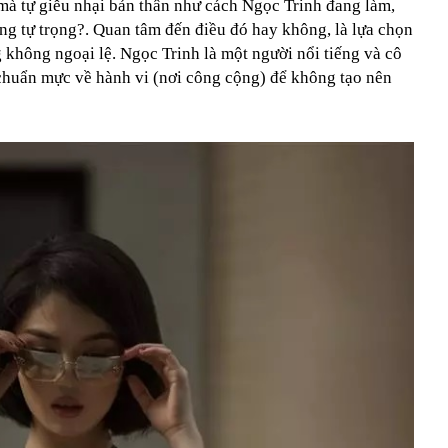
 mà tự giễu nhại bản thân như cách Ngọc Trinh đang làm,
òng tự trọng?. Quan tâm đến điều đó hay không, là lựa chọn
 không ngoại lệ. Ngọc Trinh là một người nổi tiếng và cô
chuẩn mực về hành vi (nơi công cộng) để không tạo nên