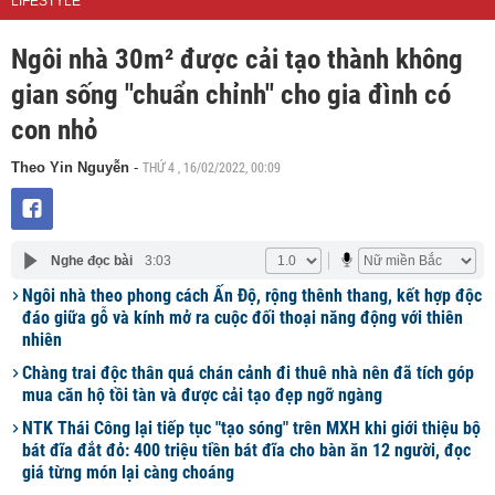
LIFESTYLE
Ngôi nhà 30m² được cải tạo thành không
gian sống "chuẩn chỉnh" cho gia đình có
con nhỏ
THỨ 4 , 16/02/2022, 00:09
Theo Yin Nguyễn
-
Nghe đọc bài
3:03
Ngôi nhà theo phong cách Ấn Độ, rộng thênh thang, kết hợp độc
đáo giữa gỗ và kính mở ra cuộc đối thoại năng động với thiên
nhiên
Chàng trai độc thân quá chán cảnh đi thuê nhà nên đã tích góp
mua căn hộ tồi tàn và được cải tạo đẹp ngỡ ngàng
NTK Thái Công lại tiếp tục "tạo sóng" trên MXH khi giới thiệu bộ
bát đĩa đắt đỏ: 400 triệu tiền bát đĩa cho bàn ăn 12 người, đọc
giá từng món lại càng choáng