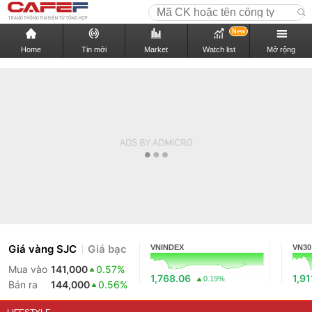
New
Home
Tin mới
Market
Watch list
Mở rộng
Giá vàng SJC
Giá bạc
VNINDEX
VN30
Mua vào
141,000
0.57%
1,768.06
1,91
0.19%
Bán ra
144,000
0.56%