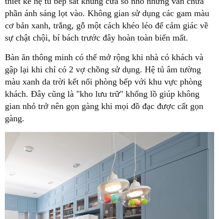
thiết kế hệ tủ bếp sát khung cửa sổ nhỏ nhưng vẫn chừa
phần ánh sáng lọt vào. Không gian sử dụng các gam màu
cơ bản xanh, trắng, gỗ một cách khéo léo để cảm giác về
sự chật chội, bí bách trước đây hoàn toàn biến mất.
Bàn ăn thông minh có thể mở rộng khi nhà có khách và
gập lại khi chỉ có 2 vợ chồng sử dụng. Hệ tủ âm tường
màu xanh da trời kết nối phòng bếp với khu vực phòng
khách. Đây cũng là "kho lưu trữ" khổng lồ giúp không
gian nhỏ trở nên gọn gàng khi mọi đồ đạc được cất gọn
gàng.