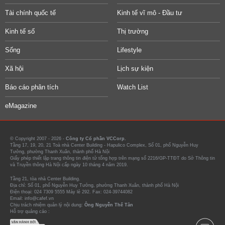
Tài chính quốc tế
Kinh tế vĩ mô - Đầu tư
Kinh tế số
Thị trường
Sống
Lifestyle
Xã hội
Lịch sự kiện
Báo cáo phân tích
Watch List
eMagazine
© Copyright 2007 - 2026 -
Công ty Cổ phần VCCorp.
Tầng 17, 19, 20, 21 Toà nhà Center Building - Hapulico Complex, Số 01, phố Nguyễn Huy
Tưởng, phường Thanh Xuân, thành phố Hà Nội
Giấy phép thiết lập trang thông tin điện tử tổng hợp trên mạng số 2216/GP-TTĐT do Sở Thông tin
và Truyền thông Hà Nội cấp ngày 10 tháng 4 năm 2019.
Tầng 21, tòa nhà Center Building.
Địa chỉ: Số 01, phố Nguyễn Huy Tưởng, phường Thanh Xuân, thành phố Hà Nội
Điện thoại: 024 7309 5555 Máy lẻ 292. Fax: 024-39744082
Email: info@cafef.vn
Chịu trách nhiệm quản lý nội dung:
Ông Nguyễn Thế Tân
Hỗ trợ quảng cáo :