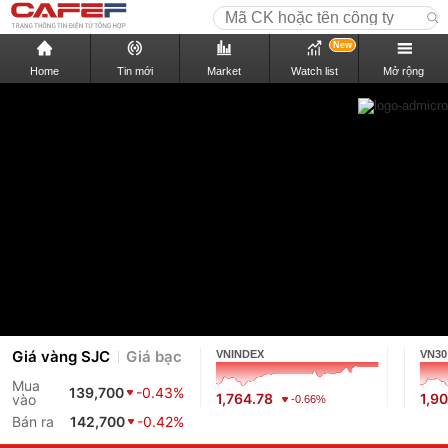
New
Home
Tin mới
Market
Watch list
Mở rộng
Giá vàng SJC
Giá bạc
VNINDEX
VN30
Mua
139,700
-0.43%
1,764.78
1,9
vào
-0.66%
Bán ra
142,700
-0.42%