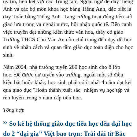
uy tín, liên kết với các Trung tâm Ngoại ngữ để dạy Tiếng
Anh và các bộ môn khoa học bằng Tiếng Anh, đặc biệt là
dạy Toán bằng Tiếng Anh. Tăng cường hoạt động liên kết
giao lưu trong và ngoài nước, hội nhập quốc tế. Bên cạnh
việc truyền đạt những kiến thức văn hóa, thầy cô giáo
Trường THCS Chu Văn An còn chú trọng đến dạy dỗ học
sinh về nhân cách và quan tâm giáo dục toàn diện cho học
sinh.
Năm 2024, nhà trường tuyển 280 học sinh cho 8 lớp
học. Để được dự tuyển vào trường, ngoài một số điều
kiện bắt buộc khác, học sinh phải có ít nhất 4 năm đạt kết
quả giáo dục "Hoàn thành xuất sắc" nhiệm vụ học tập và
rèn luyện trong 5 năm cấp tiểu học.
Tổng hợp
So kè hệ thống giáo dục tiểu học đến đại học
do 2 “đại gia” Việt bao trọn: Trải dài từ Bắc