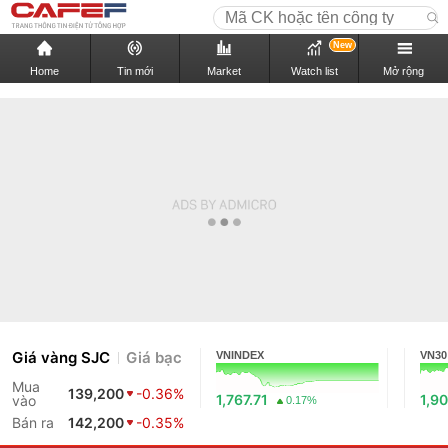
New
Home
Tin mới
Market
Watch list
Mở rộng
Giá vàng SJC
Giá bạc
VNINDEX
VN30
Mua
139,200
-0.36%
1,767.71
1,90
vào
0.17%
Bán ra
142,200
-0.35%