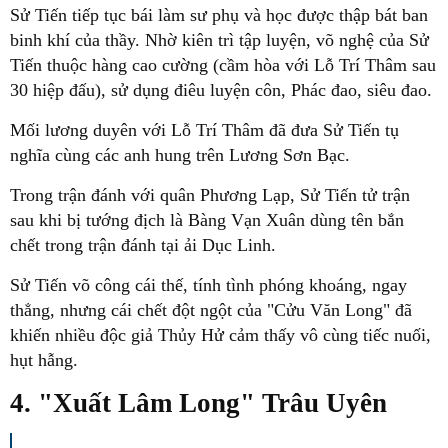
Sử Tiến tiếp tục bái làm sư phụ và học được thập bát ban
binh khí của thầy. Nhờ kiên trì tập luyện, võ nghệ của Sử
Tiến thuộc hàng cao cường (cầm hòa với Lỗ Trí Thâm sau
30 hiệp đấu), sử dụng điêu luyện côn, Phác đao, siêu đao.
Mối lương duyên với Lỗ Trí Thâm đã đưa Sử Tiến tụ
nghĩa cùng các anh hung trên Lương Sơn Bạc.
Trong trận đánh với quân Phương Lạp, Sử Tiến tử trận
sau khi bị tướng địch là Bàng Vạn Xuân dùng tên bắn
chết trong trận đánh tại ải Dục Linh.
Sử Tiến võ công cái thế, tính tình phóng khoáng, ngay
thẳng, nhưng cái chết đột ngột của "Cửu Văn Long" đã
khiến nhiều độc giả Thủy Hử cảm thấy vô cùng tiếc nuối,
hụt hẫng.
4. "Xuất Lâm Long" Trâu Uyên