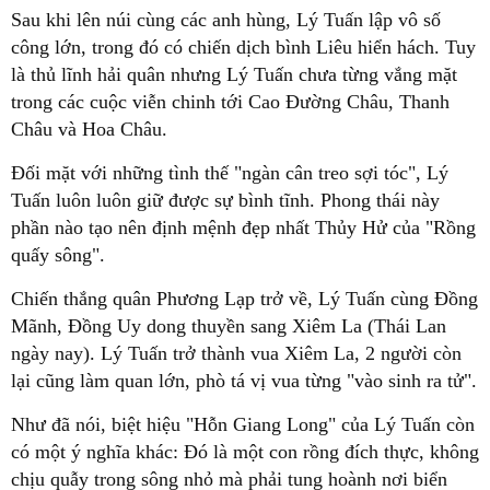
Sau khi lên núi cùng các anh hùng, Lý Tuấn lập vô số
công lớn, trong đó có chiến dịch bình Liêu hiển hách. Tuy
là thủ lĩnh hải quân nhưng Lý Tuấn chưa từng vắng mặt
trong các cuộc viễn chinh tới Cao Đường Châu, Thanh
Châu và Hoa Châu.
Đối mặt với những tình thế "ngàn cân treo sợi tóc", Lý
Tuấn luôn luôn giữ được sự bình tĩnh. Phong thái này
phần nào tạo nên định mệnh đẹp nhất Thủy Hử của "Rồng
quấy sông".
Chiến thắng quân Phương Lạp trở về, Lý Tuấn cùng Đồng
Mãnh, Đồng Uy dong thuyền sang Xiêm La (Thái Lan
ngày nay). Lý Tuấn trở thành vua Xiêm La, 2 người còn
lại cũng làm quan lớn, phò tá vị vua từng "vào sinh ra tử".
Như đã nói, biệt hiệu "Hỗn Giang Long" của Lý Tuấn còn
có một ý nghĩa khác: Đó là một con rồng đích thực, không
chịu quẫy trong sông nhỏ mà phải tung hoành nơi biển