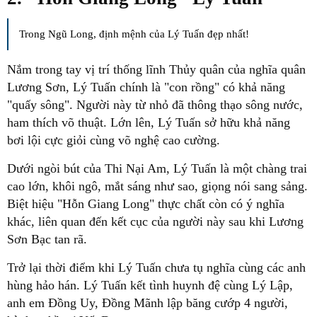
Trong Ngũ Long, định mệnh của Lý Tuấn đẹp nhất!
Nắm trong tay vị trí thống lĩnh Thủy quân của nghĩa quân
Lương Sơn, Lý Tuấn chính là "con rồng" có khả năng
"quấy sông". Người này từ nhỏ đã thông thạo sông nước,
ham thích võ thuật. Lớn lên, Lý Tuấn sở hữu khả năng
bơi lội cực giỏi cùng võ nghệ cao cường.
Dưới ngòi bút của Thi Nại Am, Lý Tuấn là một chàng trai
cao lớn, khôi ngô, mắt sáng như sao, giọng nói sang sảng.
Biệt hiệu "Hỗn Giang Long" thực chất còn có ý nghĩa
khác, liên quan đến kết cục của người này sau khi Lương
Sơn Bạc tan rã.
Trở lại thời điểm khi Lý Tuấn chưa tụ nghĩa cùng các anh
hùng hảo hán. Lý Tuấn kết tình huynh đệ cùng Lý Lập,
anh em Đồng Uy, Đồng Mãnh lập băng cướp 4 người,