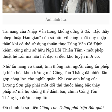
Ảnh minh họa.
Tài năng của Nhập Vân Long không dừng ở đó. "Bậc thầy
phép thuật Đạo giáo" còn sở hữu võ công 'xuất quỷ nhập
thần' khi có thể sử dụng thuần thục Tùng Văn Cổ Định
kiếm, cũng như sở hữu Ngũ Lôi Thiên Tâm - một phép
thuật hệ Lôi mà hầu hết đạo sĩ đều khổ luyện mới có.
Nhờ tài năng võ thuật, tinh thông hơn người cùng tài phép
lạ biến hóa khôn lường mà Công Tôn Thắng đã nhiều lần
góp công lớn cho nghĩa quân. Khi các anh hùng của
Lương Sơn gặp phải một đối thủ thuộc hàng bậc thầy
pháp sư mà họ không thể đánh bại, chính Công Tôn
Thắng lập được công lớn.
Đó chính là sự kiện
Công Tôn Thắng phá trận Bát quái