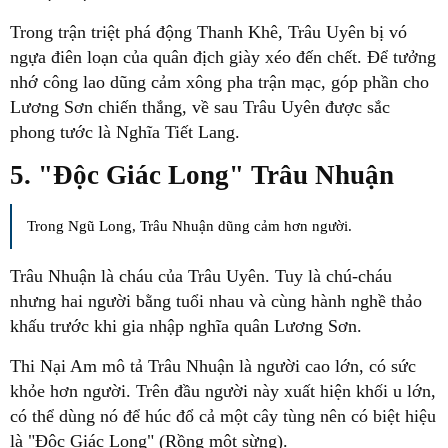
Trong trận triệt phá động Thanh Khê, Trâu Uyên bị vó
ngựa điên loạn của quân địch giày xéo đến chết. Để tưởng
nhớ công lao dũng cảm xông pha trận mạc, góp phần cho
Lương Sơn chiến thắng, về sau Trâu Uyên được sắc
phong tước là Nghĩa Tiết Lang.
5. "Độc Giác Long" Trâu Nhuận
Trong Ngũ Long, Trâu Nhuận dũng cảm hơn người.
Trâu Nhuận là cháu của Trâu Uyên. Tuy là chú-cháu
nhưng hai người bằng tuổi nhau và cùng hành nghề thảo
khấu trước khi gia nhập nghĩa quân Lương Sơn.
Thi Nại Am mô tả Trâu Nhuận là người cao lớn, có sức
khỏe hơn người. Trên đầu người này xuất hiện khối u lớn,
có thể dùng nó để húc đổ cả một cây tùng nên có biệt hiệu
là "Độc Giác Long" (Rồng một sừng).