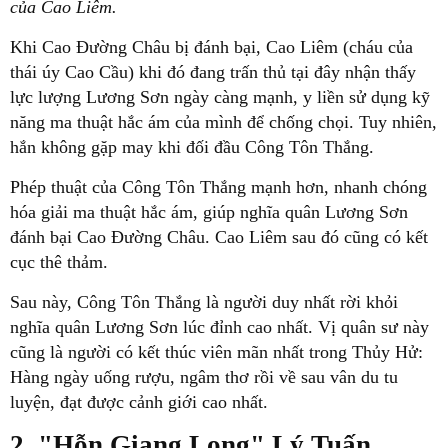
của Cao Liêm.
Khi Cao Đường Châu bị đánh bại, Cao Liêm (cháu của
thái úy Cao Cầu) khi đó đang trấn thủ tại đây nhận thấy
lực lượng Lương Sơn ngày càng mạnh, y liền sử dụng kỹ
năng ma thuật hắc ám của mình để chống chọi. Tuy nhiên,
hắn không gặp may khi đối đầu Công Tôn Thắng.
Phép thuật của Công Tôn Thắng mạnh hơn, nhanh chóng
hóa giải ma thuật hắc ám, giúp nghĩa quân Lương Sơn
đánh bại Cao Đường Châu. Cao Liêm sau đó cũng có kết
cục thê thảm.
Sau này, Công Tôn Thắng là người duy nhất rời khỏi
nghĩa quân Lương Sơn lúc đỉnh cao nhất. Vị quân sư này
cũng là người có kết thúc viên mãn nhất trong Thủy Hử:
Hàng ngày uống rượu, ngâm thơ rồi về sau vân du tu
luyện, đạt được cảnh giới cao nhất.
2. "Hỗn Giang Long" Lý Tuấn