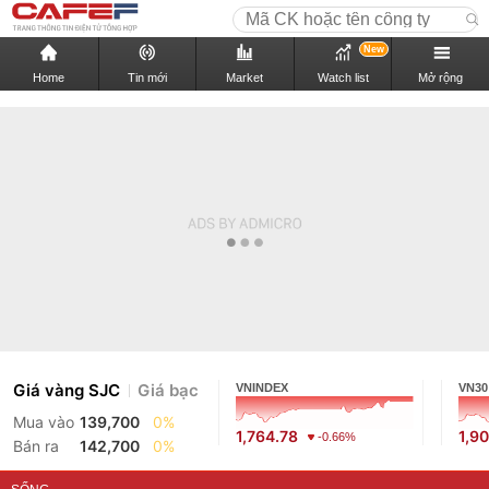
New
Home
Tin mới
Market
Watch list
Mở rộng
Giá vàng SJC
Giá bạc
VNINDEX
VN30
Mua vào
139,700
0%
1,764.78
1,9
-0.66%
Bán ra
142,700
0%