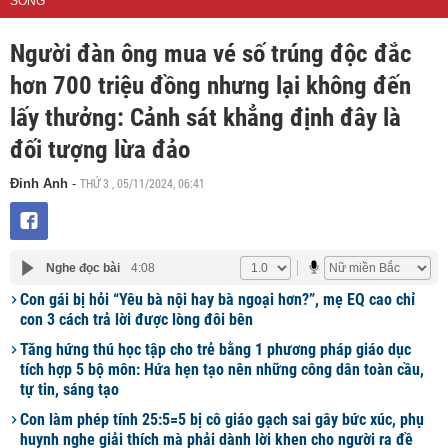
SỐNG
Người đàn ông mua vé số trúng độc đắc
hơn 700 triệu đồng nhưng lại không đến
lấy thưởng: Cảnh sát khẳng định đây là
đối tượng lừa đảo
THỨ 3 , 05/11/2024, 06:41
Đinh Anh
-
Nghe đọc bài
4:08
Con gái bị hỏi “Yêu bà nội hay bà ngoại hơn?”, mẹ EQ cao chỉ
con 3 cách trả lời được lòng đôi bên
Tăng hứng thú học tập cho trẻ bằng 1 phương pháp giáo dục
tích hợp 5 bộ môn: Hứa hẹn tạo nên những công dân toàn cầu,
tự tin, sáng tạo
Con làm phép tính 25:5=5 bị cô giáo gạch sai gây bức xúc, phụ
huynh nghe giải thích mà phải dành lời khen cho người ra đề