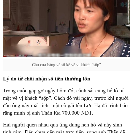
Chủ cửa hàng vé số kể về vị khách “sộp”
Lý do từ chối nhận số tiền thưởng lớn
Trong cuộc gặp gỡ ngày hôm đó, cảnh sát cũng hé lộ bí
mật về vị khách “sộp”. Cách đó vài ngày, trước khi người
đàn ông này mất tích, một cô gái tên Lưu Hạ đã trình báo
rằng mình bị anh Thẩn lừa 700.000 NDT.
Hai người quen nhau qua ứng dụng hẹn hò và nảy sinh
tình cảm. Dẫu chưa gặp mặt trực tiếp, song anh Thẩn đã