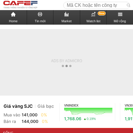
New
Home
Tin mới
Market
Watch list
Mở rộng
Giá vàng SJC
Giá bạc
VNINDEX
VN30
Mua vào
141,000
0%
1,768.06
1,91
0.19%
Bán ra
144,000
0%