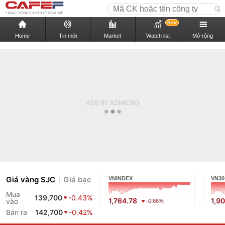
New
Home
Tin mới
Market
Watch list
Mở rộng
Giá vàng SJC
Giá bạc
VNINDEX
VN30
Mua
139,700
-0.43%
1,764.78
1,9
vào
-0.66%
Bán ra
142,700
-0.42%