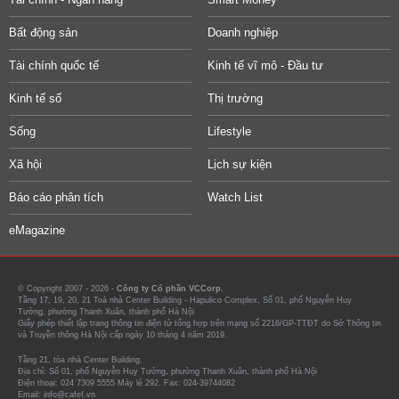
Bất động sản
Doanh nghiệp
Tài chính quốc tế
Kinh tế vĩ mô - Đầu tư
Kinh tế số
Thị trường
Sống
Lifestyle
Xã hội
Lịch sự kiện
Báo cáo phân tích
Watch List
eMagazine
© Copyright 2007 - 2026 -
Công ty Cổ phần VCCorp.
Tầng 17, 19, 20, 21 Toà nhà Center Building - Hapulico Complex, Số 01, phố Nguyễn Huy
Tưởng, phường Thanh Xuân, thành phố Hà Nội
Giấy phép thiết lập trang thông tin điện tử tổng hợp trên mạng số 2216/GP-TTĐT do Sở Thông tin
và Truyền thông Hà Nội cấp ngày 10 tháng 4 năm 2019.
Tầng 21, tòa nhà Center Building.
Địa chỉ: Số 01, phố Nguyễn Huy Tưởng, phường Thanh Xuân, thành phố Hà Nội
Điện thoại: 024 7309 5555 Máy lẻ 292. Fax: 024-39744082
Email: info@cafef.vn