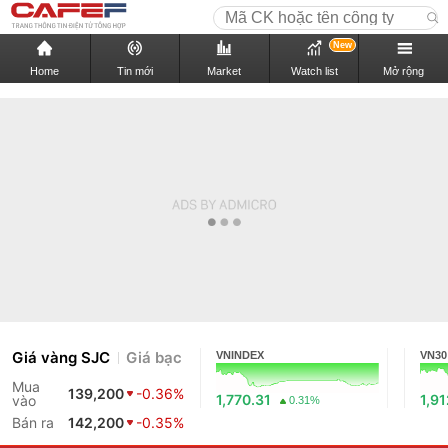
New
Home
Tin mới
Market
Watch list
Mở rộng
Giá vàng SJC
Giá bạc
VNINDEX
VN30
Mua
139,200
-0.36%
1,770.31
1,9
vào
0.31%
Bán ra
142,200
-0.35%