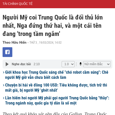
TÀI CHÍNH QUỐC TẾ
Người Mỹ coi Trung Quốc là đối thủ lớn
nhất, Nga đứng thứ hai, và một cái tên
đang 'trong tầm ngắm'
THỨ 3 , 19/03/2024, 14:02
Theo Hữu Hiển
-
Nghe đọc bài
2:10
Giới khoa học Trung Quốc sáng chế "chó robot cầm súng": Chê
người Mỹ giờ vẫn chưa biết cách làm
Chuyện bi hài về đồng 100 USD: Tiêu không được, tích trữ thì
mất giá, bị người Mỹ 'ghét nhất'
Lần hiếm hoi người Mỹ phải gọi người Trung Quốc bằng "thầy":
Trong ngành này, quốc gia tỷ dân là số một
Theo kết quả khảo sát gần đây của Gallup, Trung Quốc