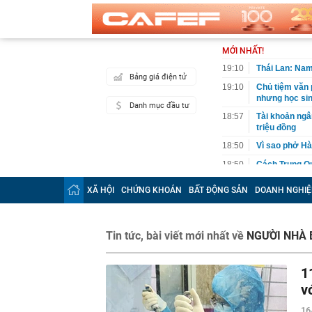
MỚI NHẤT!
19:10
Thái Lan: Nam
Bảng giá điện tử
19:10
Chủ tiệm văn 
nhưng học sinh
Danh mục đầu tư
18:57
Tài khoản ng
triệu đồng
18:50
Vì sao phở Hà
18:50
Cách Trung Qu
18:45
Công an xác mi
XÃ HỘI
CHỨNG KHOÁN
BẤT ĐỘNG SẢN
DOANH NGHIỆ
điểm làm CC
18:45
Phát hiện số v
gia đình
Tin tức, bài viết mới nhất về
NGƯỜI NHÀ
18:30
Vì sao nhiều 
18:22
15 "chiêu" si
1
18:14
Lý do nhiều n
v
giờ đặt trong
18:10
Mẫu điện thoạ
16