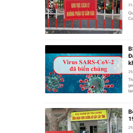
31
Qu
Co
B
Đ
k
29
Th
ge
là
B
1
29