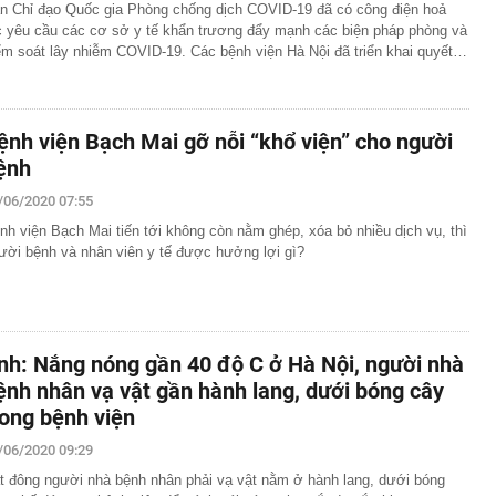
n Chỉ đạo Quốc gia Phòng chống dịch COVID-19 đã có công điện hoả
c yêu cầu các cơ sở y tế khẩn trương đẩy mạnh các biện pháp phòng và
ểm soát lây nhiễm COVID-19. Các bệnh viện Hà Nội đã triển khai quyết…
ệnh viện Bạch Mai gỡ nỗi “khổ viện” cho người
ệnh
/06/2020 07:55
nh viện Bạch Mai tiến tới không còn nằm ghép, xóa bỏ nhiều dịch vụ, thì
ười bệnh và nhân viên y tế được hưởng lợi gì?
nh: Nắng nóng gần 40 độ C ở Hà Nội, người nhà
ệnh nhân vạ vật gần hành lang, dưới bóng cây
rong bệnh viện
/06/2020 09:29
t đông người nhà bệnh nhân phải vạ vật nằm ở hành lang, dưới bóng