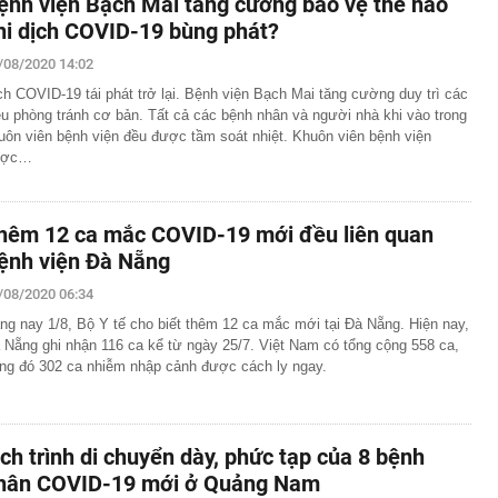
ệnh viện Bạch Mai tăng cường bảo vệ thế nào
hi dịch COVID-19 bùng phát?
/08/2020 14:02
ch COVID-19 tái phát trở lại. Bệnh viện Bạch Mai tăng cường duy trì các
ều phòng tránh cơ bản. Tất cả các bệnh nhân và người nhà khi vào trong
uôn viên bệnh viện đều được tầm soát nhiệt. Khuôn viên bệnh viện
ược…
hêm 12 ca mắc COVID-19 mới đều liên quan
ệnh viện Đà Nẵng
/08/2020 06:34
ng nay 1/8, Bộ Y tế cho biết thêm 12 ca mắc mới tại Đà Nẵng. Hiện nay,
 Nẵng ghi nhận 116 ca kể từ ngày 25/7. Việt Nam có tổng cộng 558 ca,
ong đó 302 ca nhiễm nhập cảnh được cách ly ngay.
ịch trình di chuyển dày, phức tạp của 8 bệnh
hân COVID-19 mới ở Quảng Nam