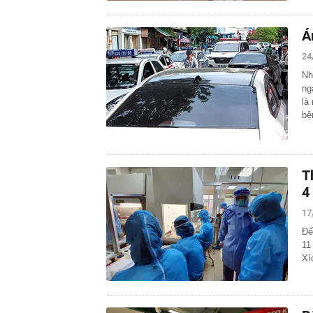
Á
24
Nh
ng
là
b
T
4
17
Đế
11
Xí