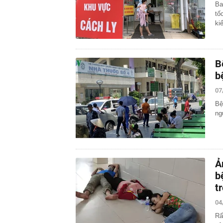
Ba
tố
ki
B
b
07
Bệ
ng
Ả
b
t
04
Rấ