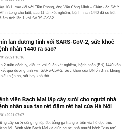
t lúc này
ày 16/1, trao đổi với Tiền Phong, ông Văn Công Minh – Giám đốc Sở Y
t quả xổ số miền Nam hôm nay thứ Sáu ngày 7/8/2026
 Vĩnh Long cho biết, sau 11 lần xét nghiệm, bệnh nhân 1440 đã có kết
ả âm tính lần 1 với SARS-CoV-2.
 gan B rồi bỏ điều trị suốt 20 năm, người đàn ông 53 tuổi
 vợ con cũng nhiễm bệnh
àu omega-3 bậc nhất
i nhận ra: Càng tiết kiệm càng tốt là lời khuyên dễ khiến
hín lần dương tính với SARS-CoV-2, sức khoẻ
ên trả giá
ệnh nhân 1440 ra sao?
 cao, doanh nghiệp gửi nhà băng hàng nghìn tỷ đồng
/01/2021 16:16
ốc Bắc - Nam đạt hơn 1.300 tỷ đồng
n 2 tuần cách ly, điều trị với 9 lần xét nghiệm, bệnh nhân (BN) 1440 vẫn
g thân thầy bói Phan Thị Thu Trang SN 1989
 kết quả dương tính với SARS-CoV-2. Sức khoẻ của BN ổn định, không
ng tiết Lập thu 2026?
 biểu hiện ho, sốt hay khó thở.
ấu cơm cần bỏ ngay
ệnh viện Bạch Mai lắp cây sưởi cho người nhà
ệnh nhân xua tan rét đậm rét hại của Hà Nội
/01/2021 07:07
ững cây sưởi công nghiệp đốt bằng ga trang bị trên vỉa hè dọc trục
ờng A9, Bệnh viện Bạch Mai đã giúp người nhà người bệnh "xua tan"