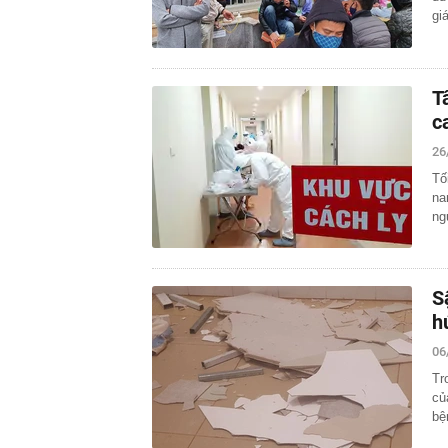
gi
T
c
26
Tố
na
ng
S
h
06
Tr
củ
bệ