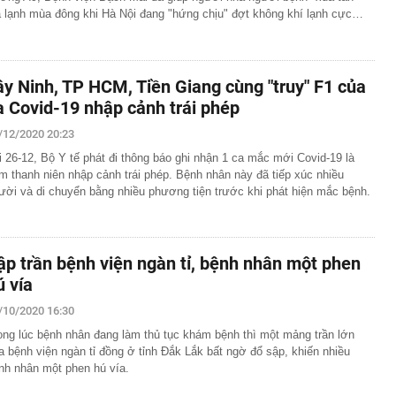
á lạnh mùa đông khi Hà Nội đang "hứng chịu" đợt không khí lạnh cực…
ây Ninh, TP HCM, Tiền Giang cùng "truy" F1 của
a Covid-19 nhập cảnh trái phép
/12/2020 20:23
i 26-12, Bộ Y tế phát đi thông báo ghi nhận 1 ca mắc mới Covid-19 là
m thanh niên nhập cảnh trái phép. Bệnh nhân này đã tiếp xúc nhiều
ười và di chuyển bằng nhiều phương tiện trước khi phát hiện mắc bệnh.
ập trần bệnh viện ngàn tỉ, bệnh nhân một phen
ú vía
/10/2020 16:30
ong lúc bệnh nhân đang làm thủ tục khám bệnh thì một mảng trần lớn
a bệnh viện ngàn tỉ đồng ở tỉnh Đắk Lắk bất ngờ đổ sập, khiến nhiều
nh nhân một phen hú vía.