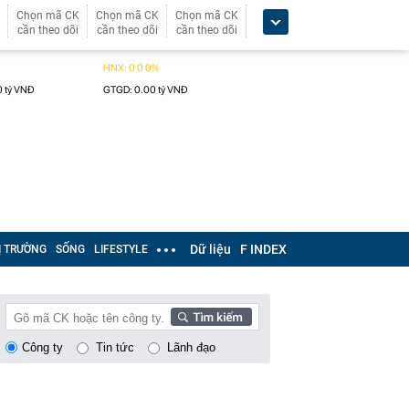
Chọn mã CK
Chọn mã CK
Chọn mã CK
cần theo dõi
cần theo dõi
cần theo dõi
Dữ liệu
F INDEX
Ị TRƯỜNG
SỐNG
LIFESTYLE
Công ty
Tin tức
Lãnh đạo