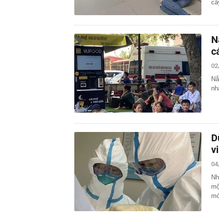
câ
N
c
02
Nắ
nh
D
v
04
Nh
mộ
mớ