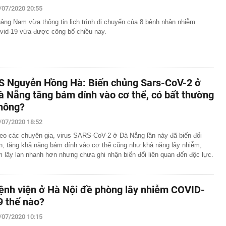
/07/2020 20:55
ảng Nam vừa thông tin lịch trình di chuyển của 8 bệnh nhân nhiễm
vid-19 vừa được công bố chiều nay.
S Nguyễn Hồng Hà: Biến chủng Sars-CoV-2 ở
à Nẵng tăng bám dính vào cơ thể, có bất thường
hông?
/07/2020 18:52
eo các chuyên gia, virus SARS-CoV-2 ở Đà Nẵng lần này đã biến đổi
n, tăng khả năng bám dính vào cơ thể cũng như khả năng lây nhiễm,
m lây lan nhanh hơn nhưng chưa ghi nhận biến đổi liên quan đến độc lực.
ệnh viện ở Hà Nội đề phòng lây nhiễm COVID-
9 thế nào?
/07/2020 10:15