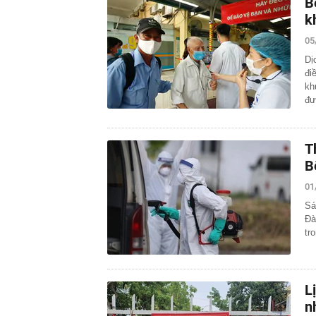
B
k
05
Dị
đi
kh
đ
T
B
01
Sá
Đà
tr
L
n