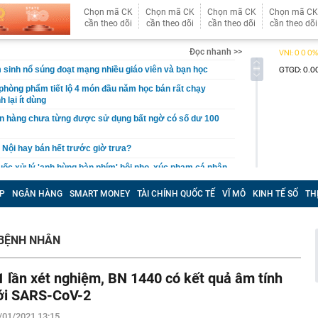
Chọn mã CK
Chọn mã CK
Chọn mã CK
Chọn mã CK
cần theo dõi
cần theo dõi
cần theo dõi
cần theo dõi
Đọc nhanh >>
 sinh nổ súng đoạt mạng nhiều giáo viên và bạn học
phòng phẩm tiết lộ 4 món đầu năm học bán rất chạy
 lại ít dùng
ân hàng chưa từng được sử dụng bất ngờ có số dư 100
 Nội hay bán hết trước giờ trưa?
ốc xử lý 'anh hùng bàn phím' bôi nhọ, xúc phạm cá nhân
nh cọc tiền tổng giá trị 80.000.000 đồng bị bỏ lại ở địa
P
NGÂN HÀNG
SMART MONEY
TÀI CHÍNH QUỐC TẾ
VĨ MÔ
KINH TẾ SỐ
TH
CD
àng trị giá hơn 262 tỷ đồng khi đi dạo trên khu đất của
 BỆNH NHÂN
gia đình thích làm thêm cầu thang bên ngoài nhà?
êu thị khiến bạn mua nhiều hơn
1 lần xét nghiệm, BN 1440 có kết quả âm tính
gười thích trồng hoa giấy trước nhà nhưng không bao
ới SARS-CoV-2
 phòng
i Samsung "ít được quảng cáo" nhưng lại rất đáng mua
/01/2021 13:15