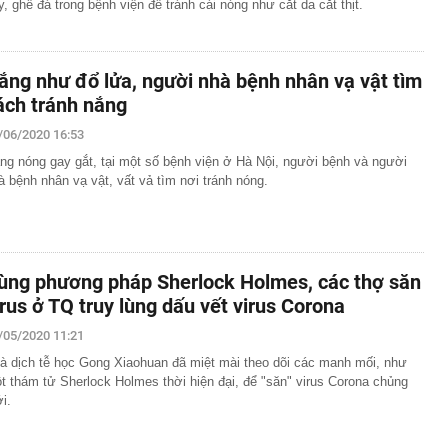
y, ghế đá trong bệnh viện để tránh cái nóng như cắt da cắt thịt.
ắng như đổ lửa, người nhà bệnh nhân vạ vật tìm
ách tránh nắng
/06/2020 16:53
ng nóng gay gắt, tại một số bệnh viện ở Hà Nội, người bệnh và người
à bệnh nhân vạ vật, vất vả tìm nơi tránh nóng.
ùng phương pháp Sherlock Holmes, các thợ săn
irus ở TQ truy lùng dấu vết virus Corona
/05/2020 11:21
à dịch tễ học Gong Xiaohuan đã miệt mài theo dõi các manh mối, như
t thám tử Sherlock Holmes thời hiện đại, để "săn" virus Corona chủng
i.