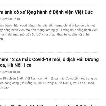
m ảnh 'cò xe' lộng hành ở Bệnh viện Việt Đức
/08/2020 07:48
iều bệnh nhân vượt hàng trăm cây số, nhưng chỉ vì bị kẹt có vài mét
ay cổng bệnh viện mà tính mạng lâm nguy. Dường như cổng bệnh viện
 mảnh đất màu mỡ để các “cò” chia chác, thao túng, đến nỗi chính
ệnh…
hêm 12 ca mắc Covid-19 mới, ổ dịch Hải Dương
 ca, Hà Nội 1 ca
/08/2020 18:18
n 18h chiều 17/8, Việt Nam có thêm 11 ca mắc Covid-19 mới, trong đó
 ca cộng đồng (Đà Nẵng: 6, Hải Dương: 4, Hà Nội: 1) và 1 ca Guinea
ch đạo.