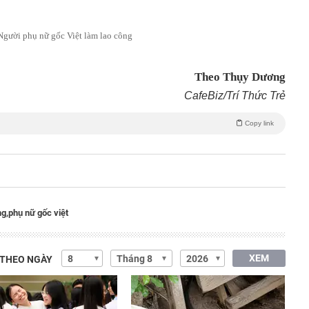
Người phụ nữ gốc Việt làm lao công
Theo Thụy Dương
CafeBiz/Trí Thức Trẻ
Copy link
ng,
phụ nữ gốc việt
XEM
 THEO NGÀY