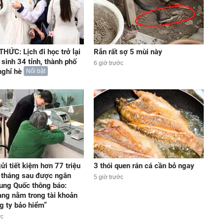
HỨC: Lịch đi học trở lại
Rắn rất sợ 5 mùi này
 sinh 34 tỉnh, thành phố
6 giờ trước
nghỉ hè
Nổi bật
ửi tiết kiệm hơn 77 triệu
3 thói quen rán cá cần bỏ ngay
 tháng sau được ngân
5 giờ trước
ung Quốc thông báo:
ang nằm trong tài khoản
g ty bảo hiểm”
ớc