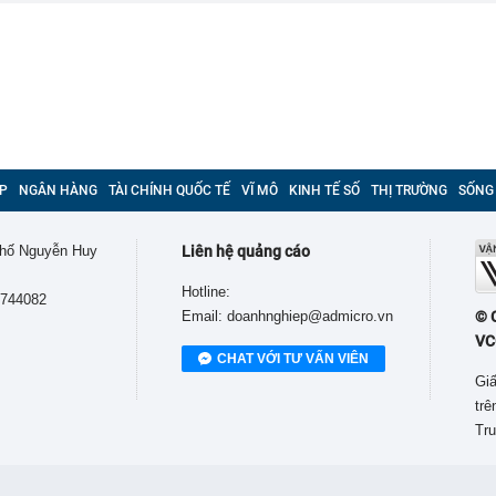
P
NGÂN HÀNG
TÀI CHÍNH QUỐC TẾ
VĨ MÔ
KINH TẾ SỐ
THỊ TRƯỜNG
SỐNG
 phố Nguyễn Huy
Liên hệ quảng cáo
Hotline:
9744082
Email: doanhnghiep@admicro.vn
© 
VC
CHAT VỚI TƯ VẤN VIÊN
Giấ
tr
Tru