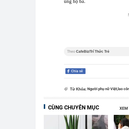
ủng hộ bà.
Theo
CafeBiz/Trí Thức Trẻ
Chia sẻ
Người phụ nữ Việt,
lao cô
Từ Khóa:
CÙNG CHUYÊN MỤC
XEM