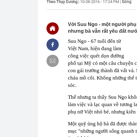
Sống
Theo Thụy Dương
|
10-08-2016 - 17:24 PM
|
11:25
10 mỹ nhân m
bảng, hạng 1 
11:24
Công an xác m
Với Suu Ngo - một người phụ
đồng vào lúc 
nhưng bà vẫn rất yêu đất nướ
11:23
Báo cáo việc 
Fed tăng lãi s
Suu Ngo - 67 tuổi đến từ
11:23
Giá vàng tăng
Việt Nam, hiện đang làm
11:20
5 loại thông 
công việc quét dọn đường
tránh bỏ lỡ qu
phố tại Mỹ có một câu chuyện c
11:17
Giá vàng nhẫ
con gái trưởng thành đã vất vả. 
11:12
Khu nghỉ dưỡn
cháu mồ côi. Không những thế t
Đường đi bằng
sóc.
vùng đất cổ x
11:10
Cơ quan Thuế 
Thế nhưng ta thấy Suu Ngo không
nằm trong da
làm việc và lạc quan về tương 
11:09
Thiết kế nhà 
phụ nữ Việt nhỏ bé, nhưng kiên
11:08
Mưa lớn vượt 
sao?
Một quỹ ủng hộ bà đã được thành
mục "những người sống quanh t