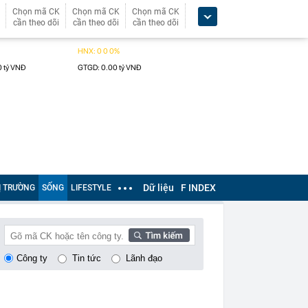
Chọn mã CK
Chọn mã CK
Chọn mã CK
cần theo dõi
cần theo dõi
cần theo dõi
Dữ liệu
F INDEX
Ị TRƯỜNG
SỐNG
LIFESTYLE
Công ty
Tin tức
Lãnh đạo