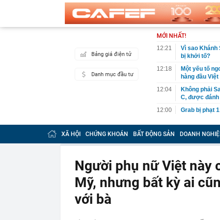
MỚI NHẤT!
12:21
Vì sao Khánh 
Bảng giá điện tử
bị khởi tố?
12:18
Một yếu tố ngo
Danh mục đầu tư
hàng đầu Việ
12:04
Không phải Sa
C, được đánh 
12:00
Grab bị phạt 1
12:00
BẮT KHẨN CẤ
khuyến cáo ng
XÃ HỘI
CHỨNG KHOÁN
BẤT ĐỘNG SẢN
DOANH NGHIỆ
11:54
Cơ cấu lại vố
11:50
Bão Dolphin q
Người phụ nữ Việt này 
tê liệt
Mỹ, nhưng bất kỳ ai cũ
11:40
Nhà máy lọc d
xuất bán một l
với bà
11:38
Rắn rất sợ 5 
11:34
Lợi nhuận “V
ty mẹ sắp chi 