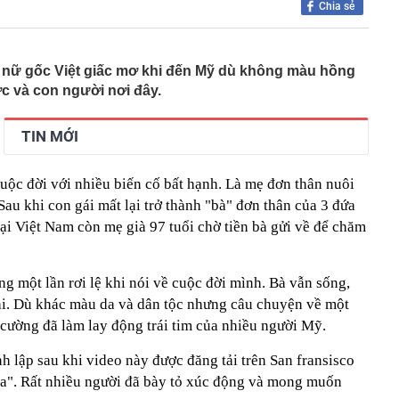
Chia sẻ
ặc sườn xám đẹp nhất Trung Quốc: Vương Sở Nhiên bét
đẹp hơn cả Lưu Diệc Phi
inh 12 giao dịch chuyển khoản liên tục với tổng 5 tỷ
 nữ gốc Việt giấc mơ khi đến Mỹ dù không màu hồng
16 giờ
c và con người nơi đây.
làm Mỹ bất ngờ giảm, hụt xa ước tính, dự báo khả năng
uất tháng 9 lập tức giảm
TIN MỚI
 mạnh, quỹ vàng lớn nhất thế giới có động thái mới
tin, giấy tờ người dân cần sớm tích hợp vào VNeID để
yền lợi
uộc đời với nhiều biến cố bất hạnh. Là mẹ đơn thân nuôi
n tăng cao hơn vàng miếng
Sau khi con gái mất lại trở thành "bà" đơn thân của 3 đứa
g "kỳ lạ" tựa mình vào dãy núi đá vôi ở Phong Nha:
ại Việt Nam còn mẹ già 97 tuổi chờ tiền bà gửi về để chăm
 tre, nội thất bằng gỗ tái chế, du khách như bước vào
ưa
thông báo: Tạm hoãn xuất cảnh đối với tất cả những ai
 một lần rơi lệ khi nói về cuộc đời mình. Bà vẫn sống,
nh sách sau đây
lai. Dù khác màu da và dân tộc nhưng câu chuyện về một
tối ưu công năng cho ngân sách hạn chế
 cường đã làm lay động trái tim của nhiều người Mỹ.
công suất thiết kế, Hà Nội giải bài toán chống ngập ra
 lập sau khi video này được đăng tải trên San fransisco
a". Rất nhiều người đã bày tỏ xúc động và mong muốn