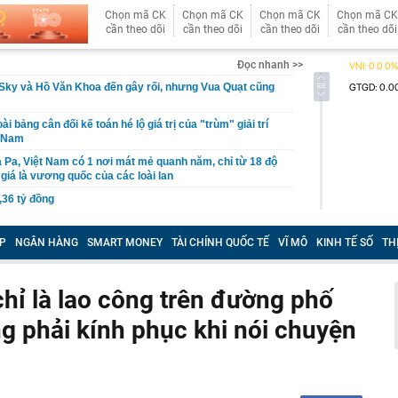
Chọn mã CK
Chọn mã CK
Chọn mã CK
Chọn mã CK
cần theo dõi
cần theo dõi
cần theo dõi
cần theo dõi
Đọc nhanh >>
Sky và Hồ Văn Khoa đến gây rối, nhưng Vua Quạt cũng
ài bảng cân đối kế toán hé lộ giá trị của "trùm" giải trí
t Nam
 Pa, Việt Nam có 1 nơi mát mẻ quanh năm, chỉ từ 18 độ
giá là vương quốc của các loài lan
,36 tỷ đồng
P giáo viên BẠO HÀNH TRẺ EM; cơ quan Công an
ười dân, giáo viên, báo mẫu, cơ sở trông giữ trẻ
P
NGÂN HÀNG
SMART MONEY
TÀI CHÍNH QUỐC TẾ
VĨ MÔ
KINH TẾ SỐ
TH
n nhà nước tại doanh nghiệp, khuyến khích sáp nhập
uần thảo Nhật Bản khiến 6 người bị thương, giao thông
chỉ là lao công trên đường phố
ng phải kính phục khi nói chuyện
ầu doanh thu hơn 100.000 tỷ của Việt Nam lần đầu tiên
oại nhiên liệu mới
mùi này
ua sữa đậu nành” Việt Nam tăng trưởng hơn 34%, công
gần 368 tỷ đồng trả cổ tức trong tháng 8