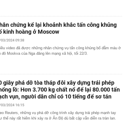
hân chứng kể lại khoảnh khắc tấn công khủng
ố kinh hoàng ở Moscow
/03/2024 09:38
iều video đã được những nhân chứng vụ tấn công khủng bố đẫm máu ở
ủ đô Moskva của Nga đăng lên mạng xã hội, tối 22/3.
0 giây phá dỡ tòa tháp đôi xây dựng trái phép
hổng lồ: Hơn 3.700 kg chất nổ để lại 80.000 tấn
ạch vụn, người dân chỉ có 10 tiếng để sơ tán
/03/2024 16:15
eo Reuters, những vụ phá dỡ công trình xây dựng trái phép mạnh tay
ư thế này rất hiếm khi xảy ra ở Ấn Độ dù bất cập vẫn diễn ra tràn lan.