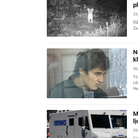
p
23
Rấ
Ze
N
k
06
Tò
cô
Ha
M
l
05