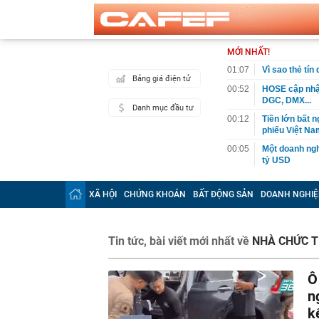
MỚI NHẤT!
01:07
Vì sao thẻ tín
Bảng giá điện tử
00:52
HOSE cập nhật
DGC, DMX...
Danh mục đầu tư
00:12
Tiền lớn bất n
phiếu Việt Na
00:05
Một doanh ngh
tỷ USD
00:04
Một yếu tố qu
XÃ HỘI
CHỨNG KHOÁN
BẤT ĐỘNG SẢN
DOANH NGHIỆ
23:40
Người đàn ông
sau bác sĩ hỏi
23:34
Nam ca sĩ rao
Tin tức, bài viết mới nhất về
NHÀ CHỨC 
còn 400 tỷ
23:28
Trấn Thành cô
chắn là siêu 
Ô
23:14
Bí mật được A
n
22:56
Vì sao ngày c
k
Vài mét vuông