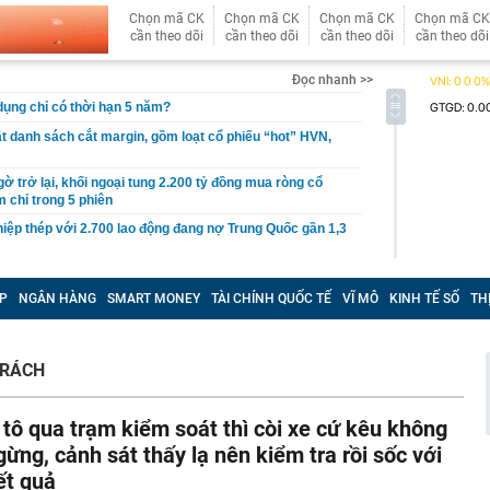
Chọn mã CK
Chọn mã CK
Chọn mã CK
Chọn mã CK
cần theo dõi
cần theo dõi
cần theo dõi
cần theo dõi
Đọc nhanh >>
 dụng chỉ có thời hạn 5 năm?
 danh sách cắt margin, gồm loạt cổ phiếu “hot” HVN,
gờ trở lại, khối ngoại tung 2.200 tỷ đồng mua ròng cổ
m chỉ trong 5 phiên
iệp thép với 2.700 lao động đang nợ Trung Quốc gần 1,3
an trọng đang trở lại trên thị trường chứng khoán
P
NGÂN HÀNG
SMART MONEY
TÀI CHÍNH QUỐC TẾ
VĨ MÔ
KINH TẾ SỐ
TH
 50 tuổi ăn cà tím mỗi ngày để chữa tiểu đường, 3 tháng
: "Ông ăn gì thế?"
 bán biệt thự 9 phòng ngủ ở TP.HCM giá gốc 600 tỷ, giảm
TRÁCH
ng bố phim Tết 2027, nghe tên ai cũng quả quyết “chắc
phẩm”
 tô qua trạm kiểm soát thì còi xe cứ kêu không
pple giấu kín suốt 15 năm trên iPhone
gừng, cảnh sát thấy lạ nên kiểm tra rồi sốc với
àng nhiều gia đình không còn phơi quần áo ở ban công?
ết quả
 ngoài trời đang được dùng theo 1 cách rất khác