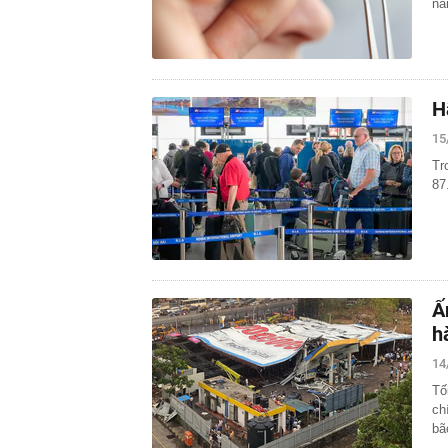
nă
H
15
Tr
87
Ấ
h
14
Tố
ch
bã