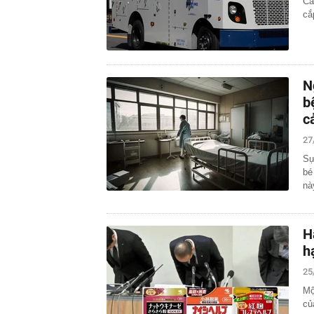
Cả
cắ
N
b
c
27
Sự
bé
nà
H
h
25
Mộ
củ