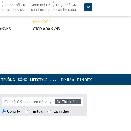
Chọn mã CK
Chọn mã CK
Chọn mã CK
cần theo dõi
cần theo dõi
cần theo dõi
Dữ liệu
F INDEX
Ị TRƯỜNG
SỐNG
LIFESTYLE
Công ty
Tin tức
Lãnh đạo