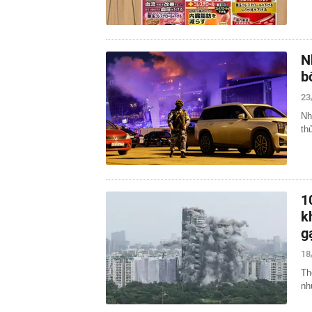
N
b
23
Nh
th
1
k
g
18
Th
nh