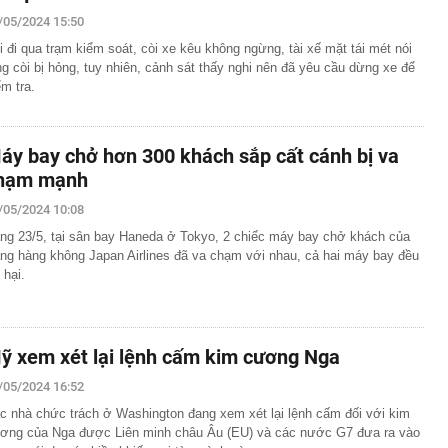
/05/2024 15:50
n thuộc có khả năng tích tụ kim loại nặng, người Việt
nguồn gốc trước khi sử dụng
i đi qua trạm kiểm soát, còi xe kêu không ngừng, tài xế mặt tái mét nói
ịch đi học trở lại của học sinh 34 tỉnh, thành phố sau kỳ
ng còi bị hỏng, tuy nhiên, cảnh sát thấy nghi nên đã yêu cầu dừng xe để
ểm tra.
Việt hầu như món nào cũng có hành lá?
g quà, 5 câu nói này đủ sức khiến mối quan hệ phụ
áy bay chở hơn 300 khách sắp cất cánh bị va
viên gắn bó khăng khít, con trẻ được hưởng lợi!
hạm mạnh
ích Crimea, phá hủy hệ thống phòng không 15 triệu USD
/05/2024 10:08
m đốc Nhà hát Chèo Quân đội mua ô tô tặng sinh nhật
m 12 tuổi
ng 23/5, tại sân bay Haneda ở Tokyo, 2 chiếc máy bay chở khách của
ng hàng không Japan Airlines đã va chạm với nhau, cả hai máy bay đều
 29A "dính" gần 100 lần phạt nguội do chạy quá tốc độ quy
 hại.
háng 7/2026 vi phạm 21 lần
ump bực bội vì lộ tin về kho đạn dược Mỹ
 Không khí tập thể dục sáng ở Việt Nam 'có tính gây
'
ỹ xem xét lại lệnh cấm kim cương Nga
 đón đợt nắng nóng mới, chấm dứt mưa dông
/05/2024 16:52
c nhà chức trách ở Washington đang xem xét lại lệnh cấm đối với kim
ơng của Nga được Liên minh châu Âu (EU) và các nước G7 đưa ra vào