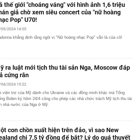
ả thế giới "choáng váng" với hình ảnh 1,6 triệu
hán giả chờ xem siêu concert của "nữ hoàng
hạc Pop" U70!
/05/2024 14:55
donna khẳng định rằng ngôi vị "Nữ hoàng nhạc Pop" vẫn là của cô!
ỹ ra luật mới tịch thu tài sản Nga, Moscow đáp
rả cứng rắn
/04/2024 15:22
i viện trợ của Mỹ dành cho Ukraine và các đồng minh khác mà Tổng
ống Biden ký hôm 24/4 cũng cho phép các nhà chức trách Mỹ tịch thu tài
n nhà nước của Nga ở Mỹ.
ột con chồn xuất hiện trên đảo, vì sao New
ealand chi 7,5 tỷ đồng để bắt? Lý do quá thuyết