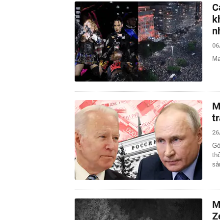
C
k
n
06
Ma
M
t
26
Gó
th
sả
M
Z