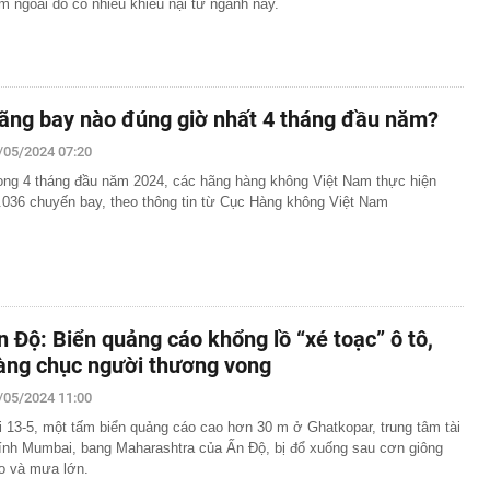
m ngoái do có nhiều khiếu nại từ ngành này.
ãng bay nào đúng giờ nhất 4 tháng đầu năm?
/05/2024 07:20
ong 4 tháng đầu năm 2024, các hãng hàng không Việt Nam thực hiện
.036 chuyến bay, theo thông tin từ Cục Hàng không Việt Nam
n Độ: Biển quảng cáo khổng lồ “xé toạc” ô tô,
àng chục người thương vong
/05/2024 11:00
i 13-5, một tấm biển quảng cáo cao hơn 30 m ở Ghatkopar, trung tâm tài
ính Mumbai, bang Maharashtra của Ấn Độ, bị đổ xuống sau cơn giông
o và mưa lớn.