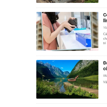
C
l
10
Cả
ch
tr
Đ
c
08
Vậ