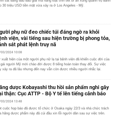
nh sát đang đau đầu giải mã hàng loạt tình tiết bí ẩn xung quanh vụ đánh
p 30 triệu USD tiền mặt vừa xảy ra ở Los Angeles - Mỹ.
gười phụ nữ đeo chiếc túi đáng ngờ ra khỏi
ệnh viện, vài tiếng sau hiện trường bị phong tỏa,
ảnh sát phát lệnh truy nã
/03/2024 10:08
 xuất hiện của một người phụ nữ lạ tại bệnh viện đã khiến cuộc đời của
 gái người Mỹ mới chào đời được 8 tiếng hoàn toàn thay đổi. Sự việc
y xảy ra đã lâu nhưng đến nay vẫn còn được nhiều người nhắc lại.
ãng dược Kobayashi thu hồi sản phẩm nghi gây
ại thận: Cục ATTP - Bộ Y tế lên tiếng cảnh báo
/03/2024 13:48
t cuộc họp báo đã được tổ chức ở Osaka ngày 22/3 và nhà chức trách
a hãng dược phẩm này đã cúi đầu xin lỗi người dân sau sự việc trên.