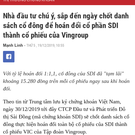
THỊ TRƯỜNG CHỨNG KHOÁN
Nhà đầu tư chú ý, sắp đến ngày chốt danh
sách cổ đông để hoán đổi cổ phần SDI
thành cổ phiếu của Vingroup
THỨ 5 , 19/12/2019, 10:55
Mạnh Linh
-
Với tỷ lệ hoán đổi 1:1,1, cổ đông của SDI đã "tạm lãi"
khoảng 15.280 đồng trên mỗi cổ phiếu ngay sau khi hoán
đổi.
Theo tin từ Trung tâm lưu ký chứng khoán Việt Nam,
ngày 30/12/2019 tới đây CTCP Đầu tư và Phát triển Đô
thị Sài Đồng (mã chứng khoán SDI) sẽ chốt danh sách cổ
đông thực hiện hoán đổi toàn bộ cổ phiếu của SDI thành
cổ phiếu VIC của Tập đoàn Vingroup.