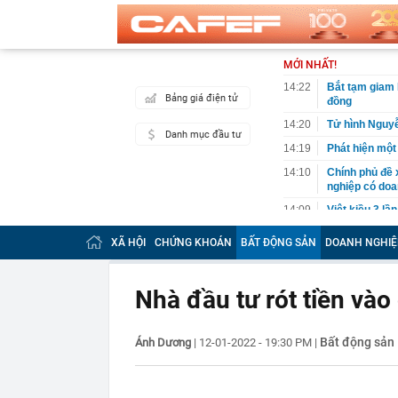
MỚI NHẤT!
14:22
Bắt tạm giam 
Bảng giá điện tử
đồng
14:20
Tử hình Nguy
Danh mục đầu tư
14:19
Phát hiện một
14:10
Chính phủ đề 
nghiệp có doa
14:09
Việt kiều 3 lầ
kinh doanh th
XÃ HỘI
CHỨNG KHOÁN
BẤT ĐỘNG SẢN
DOANH NGHIỆ
14:06
Bê bối đế chế
độc quyền, đối
14:04
TPHCM sửa kế 
Nhà đầu tư rót tiền và
14:01
Một người có 
mình
Bất động sản
Ánh Dương
|
12-01-2022 - 19:30 PM
|
14:00
Công an có cả
chuyển khoản
13:40
Trung Quốc xây
Hiệp: Nước lá