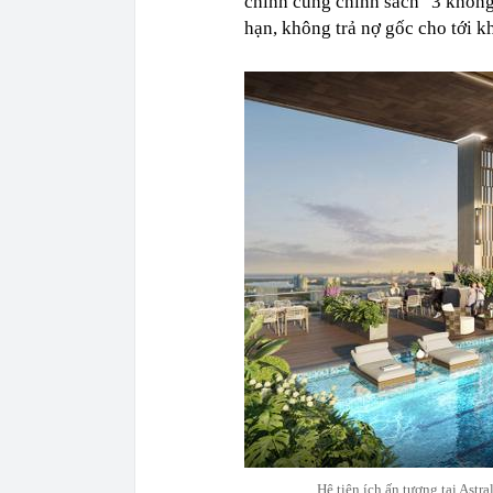
chính cùng chính sách "3 không"
hạn, không trả nợ gốc cho tới k
Hệ tiện ích ấn tượng tại Astr