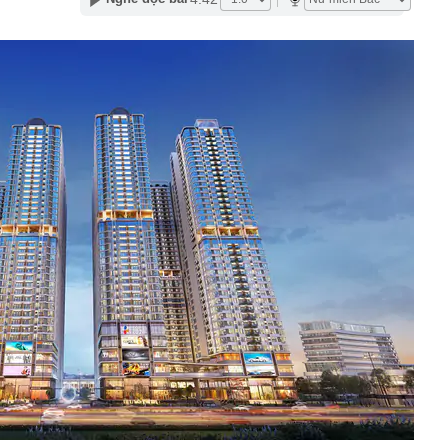
chuyển 1,1 tỷ đồng vào tài khoản của chính mình, người
ng an chặn giao dịch
” 1.450 tấn cùng nâng khung thép 125 tấn cho nhà hát
ơn 1,3 tỷ đồng
 tại của Việt Anh - Quỳnh Nga
ng nhiều gia đình thích đặt 1 lọ dầu gió trong nhà vệ
p nghẹt lực lượng Ukraine
 phép titan, Chủ tịch Tập đoàn Hưng Thịnh lãnh 10 năm tù
, phát hiện bí mật dưới mỏ đa kim loại vàng, bạc - thân
 thường hé lộ dư địa khai thác lớn
học tạo ra virus bằng AI
ộng khi trở thành cầu thủ nhập tịch đầu tiên trong lịch
ội trưởng ĐT Việt Nam