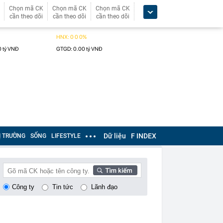
Chọn mã CK
Chọn mã CK
Chọn mã CK
cần theo dõi
cần theo dõi
cần theo dõi
Dữ liệu
F INDEX
Ị TRƯỜNG
SỐNG
LIFESTYLE
Công ty
Tin tức
Lãnh đạo