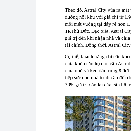
Theo đó, Astral City vừa ra mắt
đường nội khu với giá chỉ từ 1,
mỗi mét vuông tại đây rẻ hơn 1/
TP.Thủ Đức. Đặc biệt, Astral C
giá trị đến khi nhận nhà và chi
tài chính. Đồng thời, Astral Ci
Cụ thể, khách hàng chỉ cần khoả
chìa khóa căn hộ cao cấp Astral 
chia nhỏ và kéo dài trong 8 đợt
tiếp sức cho quá trình cân đối d
70% giá trị còn lại của căn hộ t