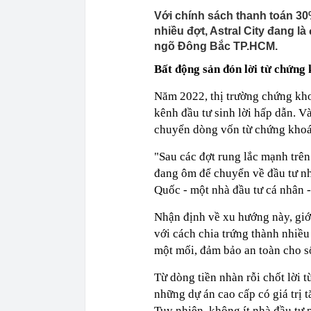
Với chính sách thanh toán 30
nhiều đợt, Astral City đang l
ngõ Đông Bắc TP.HCM.
Bất động sản đón lời từ chứng
Năm 2022, thị trường chứng khoá
kênh đầu tư sinh lời hấp dẫn. Và
chuyển dòng vốn từ chứng khoán
"Sau các đợt rung lắc mạnh trên
đang ôm để chuyển về đầu tư nh
Quốc - một nhà đầu tư cá nhân - 
Nhận định về xu hướng này, giới
với cách chia trứng thành nhiều 
một mối, đảm bảo an toàn cho số 
Từ dòng tiền nhàn rỗi chốt lời t
những dự án cao cấp có giá trị
Tuy nhiên, không ít nhà đầu tư p