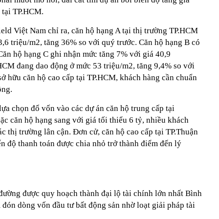
 tại TP.HCM.
d Việt Nam chỉ ra, căn hộ hạng A tại thị trường TP.HCM
3,6 triệu/m2, tăng 36% so với quý trước. Căn hộ hạng B có
 Căn hộ hạng C ghi nhận mức tăng 7% với giá 40,9
.HCM đang dao động ở mức 53 triệu/m2, tăng 9,4% so với
sở hữu căn hộ cao cấp tại TP.HCM, khách hàng cần chuẩn
ồng.
 lựa chọn đổ vốn vào các dự án căn hộ trung cấp tại
ặc căn hộ hạng sang với giá tối thiểu 6 tỷ, nhiều khách
ác thị trường lân cận. Đơn cử, căn hộ cao cấp tại TP.Thuận
iến độ thanh toán được chia nhỏ trở thành điểm đến lý
đường được quy hoạch thành đại lộ tài chính lớn nhất Bình
 đón dòng vốn đầu tư bất động sản nhờ loạt giải pháp tài