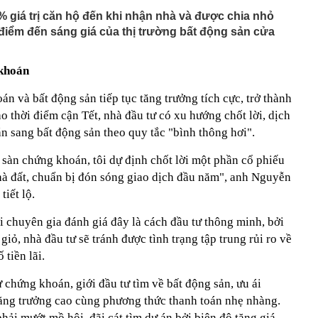
% giá trị căn hộ đến khi nhận nhà và được chia nhỏ
à điểm đến sáng giá của thị trường bất động sản cửa
 khoán
n và bất động sản tiếp tục tăng trưởng tích cực, trở thành
o thời điểm cận Tết, nhà đầu tư có xu hướng chốt lời, dịch
 sang bất động sản theo quy tắc "bình thông hơi".
 sàn chứng khoán, tôi dự định chốt lời một phần cổ phiếu
à đất, chuẩn bị đón sóng giao dịch đầu năm", anh Nguyễn
tiết lộ.
 chuyên gia đánh giá đây là cách đầu tư thông minh, bởi
giỏ, nhà đầu tư sẽ tránh được tình trạng tập trung rủi ro về
tiền lãi.
ừ chứng khoán, giới đầu tư tìm về bất động sản, ưu ái
 tăng trưởng cao cùng phương thức thanh toán nhẹ nhàng.
hải mướt mồ hôi, đãi cát tìm dự án bởi biên độ tăng giá