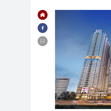
Kinh
13:40
Ra ngân hàng 
đàn ông bị cô
13:36
Hai “siêu cẩu
APEC
13:36
Grab bị phạt h
13:35
Tình hình hiện
13:17
Vì sao ngày cà
sinh?
13:17
Chiến lược bó
13:08
Khai thác trái
13:01
Khoan thăm dò
quặng dày bất
13:00
Các nhà khoa 
12:45
Xuân Son xúc đ
sử đeo băng đ