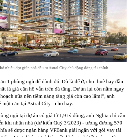
hỏ nhiều đợt giúp nhà đầu tư Astral City chủ động dòng tài chính
căn 1 phòng ngủ để dành đó. Dù là để ở, cho thuê hay đầu
hất là giá căn hộ vẫn trên đà tăng. Dự án lại còn nằm ngay
 hoạch nữa nên tiềm năng tăng giá còn cao lắm!", anh
một căn tại Astral City - cho hay.
òng ngủ tại dự án có giá từ 1,9 tỷ đồng, anh Nghĩa chỉ cần
đến khi nhận nhà (dự kiến Quý 3/2023) - tương đương 570
ghĩa sẽ được ngân hàng VPBank giải ngân với gói vay tài