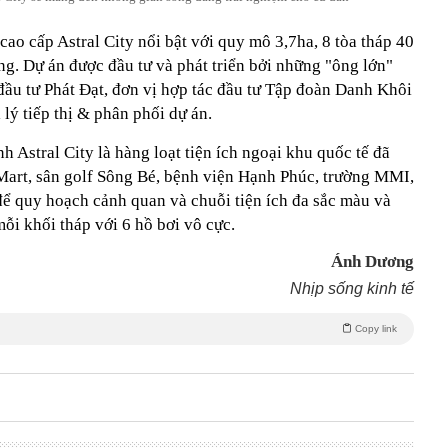
ao cấp Astral City nổi bật với quy mô 3,7ha, 8 tòa tháp 40
ợng. Dự án được đầu tư và phát triển bởi những "ông lớn"
đầu tư Phát Đạt, đơn vị hợp tác đầu tư Tập đoàn Danh Khôi
ý tiếp thị & phân phối dự án.
Astral City là hàng loạt tiện ích ngoại khu quốc tế đã
Mart, sân golf Sông Bé, bệnh viện Hạnh Phúc, trường MMI,
ể quy hoạch cảnh quan và chuỗi tiện ích đa sắc màu và
mỗi khối tháp với 6 hồ bơi vô cực.
Ánh Dương
Nhịp sống kinh tế
Copy link