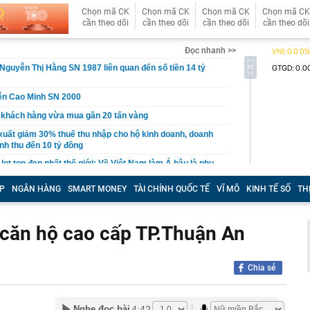
Chọn mã CK
Chọn mã CK
Chọn mã CK
Chọn mã CK
cần theo dõi
cần theo dõi
cần theo dõi
cần theo dõi
Đọc nhanh >>
Nguyễn Thị Hằng SN 1987 liên quan đến số tiền 14 tỷ
ễn Cao Minh SN 2000
 khách hàng vừa mua gần 20 tấn vàng
xuất giảm 30% thuế thu nhập cho hộ kinh doanh, doanh
nh thu đến 10 tỷ đồng
n lọt top đẹp nhất thế giới: Về Việt Nam làm Á hậu là phụ,
ứ này là chính
P
NGÂN HÀNG
SMART MONEY
TÀI CHÍNH QUỐC TẾ
VĨ MÔ
KINH TẾ SỐ
TH
 du lịch lớn nhất Trung Quốc: Ép khách sạn ký hợp đồng
 tác không thể tự quyết định giá
hoạch đấu giá 8 lô đất tại Khu đô thị mới Thủ Thiêm
o căn hộ cao cấp TP.Thuận An
3 thói quen này chứng tỏ họ đang sống giả tạo với chính
Chia sẻ
nh báo quan trọng đến người thường xuyên nhận tiền
 siêu đập thủy điện lớn nhất thế giới, gấp 3 lần Tam
4:42
Nghe đọc bài
ng giềng Tây Nam lo ngại, lập tức ra đề nghị với Bắc