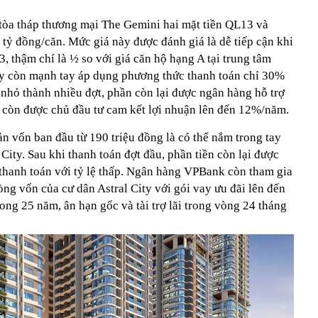
 tòa tháp thương mại The Gemini hai mặt tiền QL13 và
9 tỷ đồng/căn. Mức giá này được đánh giá là dễ tiếp cận khi
3, thậm chí là ½ so với giá căn hộ hạng A tại trung tâm
ity còn mạnh tay áp dụng phương thức thanh toán chỉ 30%
a nhỏ thành nhiều đợt, phần còn lại được ngân hàng hỗ trợ
ty còn được chủ đầu tư cam kết lợi nhuận lên đến 12%/năm.
n vốn ban đầu từ 190 triệu đồng là có thể nắm trong tay
City. Sau khi thanh toán đợt đầu, phần tiền còn lại được
 thanh toán với tỷ lệ thấp. Ngân hàng VPBank còn tham gia
òng vốn của cư dân Astral City với gói vay ưu đãi lên đến
rong 25 năm, ân hạn gốc và tài trợ lãi trong vòng 24 tháng