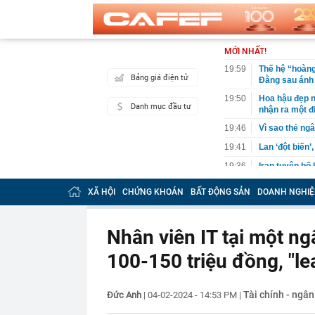
MỚI NHẤT!
19:59
Thế hệ “hoàng
Bảng giá điện tử
Đằng sau ánh
19:50
Hoa hậu đẹp n
Danh mục đầu tư
nhận ra một đ
19:46
Vì sao thẻ ngâ
19:41
Lan ‘đột biến’
19:36
Iran tuyên bố
19:30
Lãnh án tù vì
XÃ HỘI
CHỨNG KHOÁN
BẤT ĐỘNG SẢN
DOANH NGHIỆ
19:29
VPBank "cảnh 
19:29
Tịch thu 65,5 
Nhân viên IT tại một n
19:25
Hãng xe của t
1,4 tỷ dân
100-150 triệu đồng, "l
19:23
Ra quyết định
19:20
Cristiano Ron
Tài chính - ngâ
Đức Anh
|
04-02-2024 - 14:53 PM
|
19:18
Nóng: Khám x