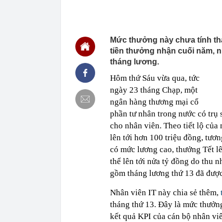
19:15
Vietlott 6/8 -
6/8/2026
19:15
Lãi suất ngân
MB, Sacomban
Mức thưởng này chưa tính thá
tiền thưởng nhận cuối năm, n
19:14
Công ty con c
tháng lương.
19:10
Suzuki Burgma
E10, gây sức
Hôm thứ Sáu vừa qua, tức
19:09
Cuộc đua mới 
ngày 23
tháng
Chạp, một
cạnh tranh ưu
ngân hàng thương mại cổ
19:09
Công an xác m
phần tư nhân trong nước có trụ s
Nguyễn Thị P
ngân hàng làm
cho nhân viên. Theo tiết lộ củ
19:05
Diva Mỹ Linh 
lên tới hơn 100 triệu đồng, tươ
năm mới có 1 l
có mức lương cao, thưởng Tết lê
19:01
Khoan sâu 850 
thể lên tới nửa tỷ đồng do thu
nước, đủ dùn
gồm tháng lương thứ 13 đã được 
Nhân viên IT này chia sẻ thêm,
tháng thứ 13. Đây là mức thưởng
kết quả KPI của cán bộ nhân viê