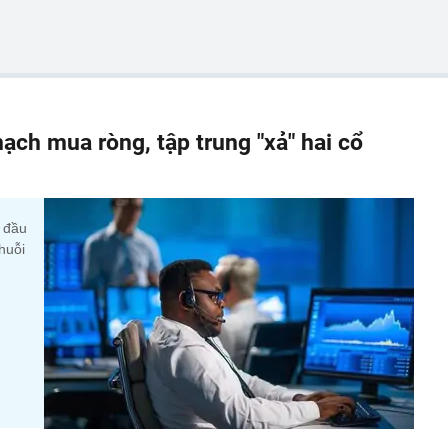
ạch mua ròng, tập trung "xả" hai cổ
y đầu
huỗi