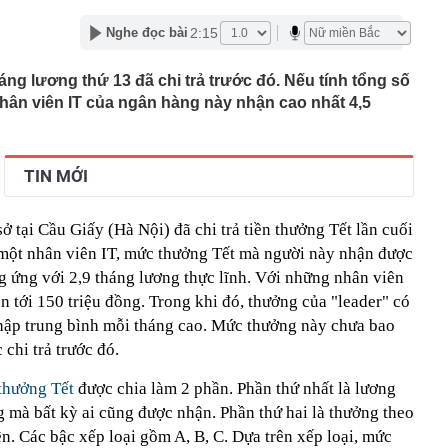
 Xổ số Power 6/55 - Kết quả xổ số Vietlott hôm nay
2:15
Nghe đọc bài
 hàng 6/8 tại Agribank, Vietcombank, BIDV, VietinBank,
k, HDBank,...
ng lương thứ 13 đã chi trả trước đó. Nếu tính tổng số
hân viên IT của ngân hàng này nhận cao nhất 4,5
ủa HAGL chốt thời gian IPO 18,8 triệu cổ phiếu
n 400 ABS trình làng bản nâng cấp tương thích xăng
 ép lên Honda SH350i và Yamaha XMAX 300
trên thị trường thẻ tín dụng: Các ngân hàng chuyển từ
TIN MỚI
 đãi sang "may đo" trải nghiệm cho từng khách hàng
inh giao dịch chuyển khoản 747.500.000 đồng giữa
ở tại Cầu Giấy (Hà Nội) đã chi trả tiền thưởng Tết lần cuối
hương Hoa và Trần Văn Phúc: 1 người được mời đến
 việc
a một nhân viên IT, mức thưởng Tết mà người này nhận được
và giảng viên thanh nhạc đắt show nhất Việt Nam: 11
ng ứng với 2,9 tháng lương thực lĩnh. Với những nhân viên
ời xin lỗi
n tới 150 triệu đồng. Trong khi đó, thưởng của "leader" có
mét, phát hiện 1,78 triệu tấn kim loại, lập kỷ lục cả
 nhập trung bình mỗi tháng cao. Mức thưởng này chưa bao
g hàng trăm năm
chi trả trước đó.
thưởng Tết
được chia làm 2 phần. Phần thứ nhất là lương
 mà bất kỳ ai cũng được nhận. Phần thứ hai là thưởng theo
n. Các bậc xếp loại gồm A, B, C. Dựa trên xếp loại, mức