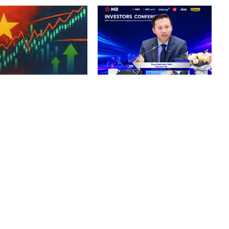
 ngày nữa, chứng khoán
MB tự tin kế hoạch lợi nhuận
m đón một thông tin
2026, tiếp tục dẫn đầu về CASA
ọng
và “fix cứng” tỷ lệ cho vay bất
động sản ở mức 13% +/-2%