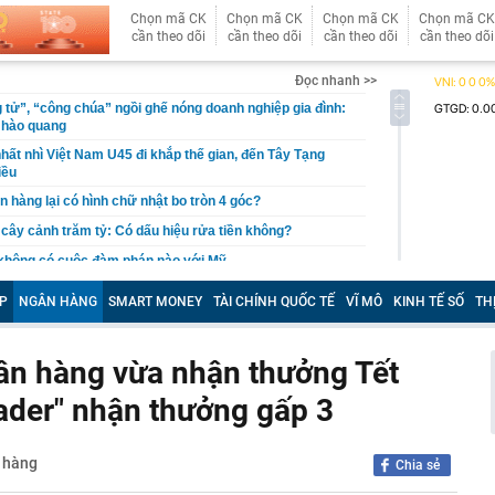
Chọn mã CK
Chọn mã CK
Chọn mã CK
Chọn mã CK
cần theo dõi
cần theo dõi
cần theo dõi
cần theo dõi
Đọc nhanh >>
 tử”, “công chúa” ngồi ghế nóng doanh nghiệp gia đình:
 hào quang
hất nhì Việt Nam U45 đi khắp thế gian, đến Tây Tạng
iều
n hàng lại có hình chữ nhật bo tròn 4 góc?
, cây cảnh trăm tỷ: Có dấu hiệu rửa tiền không?
 không có cuộc đàm phán nào với Mỹ
 nhận tiền chuyển nhầm nhưng không trả
P
NGÂN HÀNG
SMART MONEY
TÀI CHÍNH QUỐC TẾ
VĨ MÔ
KINH TẾ SỐ
TH
báo đỏ" về rủi ro lừa đảo gắn mác "vé nội bộ"
tỷ đồng tiền mặt và loạt thiết bị bí mật trong một căn hộ
gân hàng vừa nhận thưởng Tết
ỷ phú Phạm Nhật Vượng cán mốc 60 đại lý tại quốc gia
eader" nhận thưởng gấp 3
 khởi tố Võ Thị Mai SN 1973 cùng 8 người khác
aldo khoe dàn siêu xe triệu USD trong gara cá nhân
n hàng
Chia sẻ
ét nơi ở của Huấn Hoa Hồng