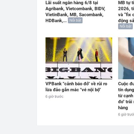
Lãi suất ngân hàng 6/8 tại
MB tự t
Agribank, Vietcombank, BIDV,
2026, t
VietinBank, MB, Sacombank,
và “fix 
HDBank,...
động s
Nổi bật
Nổi bật
VPBank "cảnh báo đỏ" về rủi ro
Cuộc đu
lừa đảo gắn mác "vé nội bộ"
tín dụn
từ cạnh
6 giờ trước
đo" trả
hàng
6 giờ trư