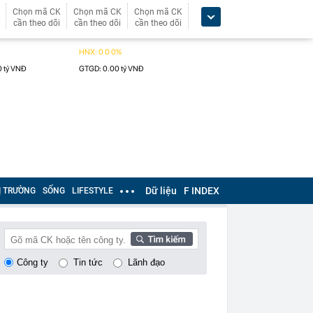
Chọn mã CK
Chọn mã CK
Chọn mã CK
cần theo dõi
cần theo dõi
cần theo dõi
Dữ liệu
F INDEX
Ị TRƯỜNG
SỐNG
LIFESTYLE
Công ty
Tin tức
Lãnh đạo