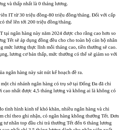
ơng và thấp nhất là 0 tháng lương.
iên IT từ 30 triệu đồng-80 triệu đồng/tháng. Đối với cấp
có thể lên tới 200 triệu đồng/tháng.
T tại ngân hàng này năm 2024 được cho rằng cao hơn so
ng Tết sẽ áp dụng đồng đều cho cho toàn bộ cán bộ nhân
g mức lương thực lĩnh mỗi tháng cao, tiền thưởng sẽ cao.
ụng, lương cơ bản thấp, mức thưởng có thể sẽ giảm so với
ủa ngân hàng này sát nút kế hoạch đề ra.
 một chi nhánh ngân hàng có trụ sở tại Đống Đa đã chi
i cao nhất được 4,5 tháng lương và không ai là không có
do tình hình kinh tế khó khăn, nhiều ngân hàng và chi
ậm chí theo ghi nhận, có ngân hàng không thưởng Tết. Đơn
 tư nhân top đầu chi trả thưởng Tết đến 6 tháng lương
cao nhất chỉ 3,5 tháng lương dành cho nhân viên xuất