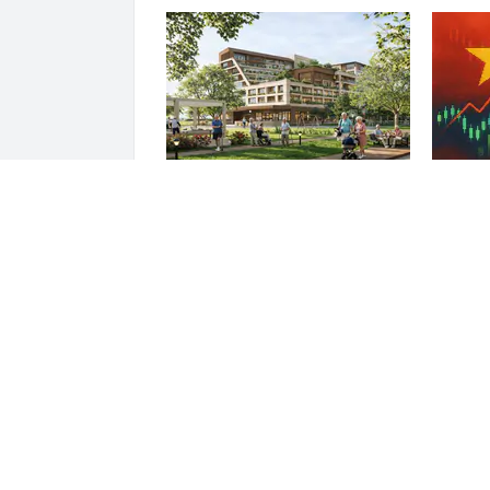
Con gái tỷ phú Phạm Nhật
Đúng 15
Vượng lần đầu xuất hiện trong
Việt Na
một công ty thuộc hệ sinh thái
quan tr
Vingroup
ĐỌC THÊM