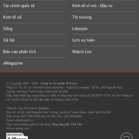
Tài chính quốc tế
Kinh tế vĩ mô - Đầu tư
Kinh tế số
Thị trường
Sống
Lifestyle
Xã hội
Lịch sự kiện
Báo cáo phân tích
Watch List
eMagazine
© Copyright 2007 - 2026 -
Công ty Cổ phần VCCorp.
Tầng 17, 19, 20, 21 Toà nhà Center Building - Hapulico Complex, Số 01, phố Nguyễn Huy
Tưởng, phường Thanh Xuân, thành phố Hà Nội
Giấy phép thiết lập trang thông tin điện tử tổng hợp trên mạng số 2216/GP-TTĐT do Sở Thông tin
và Truyền thông Hà Nội cấp ngày 10 tháng 4 năm 2019.
Tầng 21, tòa nhà Center Building.
Địa chỉ: Số 01, phố Nguyễn Huy Tưởng, phường Thanh Xuân, thành phố Hà Nội
Điện thoại: 024 7309 5555 Máy lẻ 292. Fax: 024-39744082
Email: info@cafef.vn
Chịu trách nhiệm quản lý nội dung:
Ông Nguyễn Thế Tân
Hỗ trợ quảng cáo :