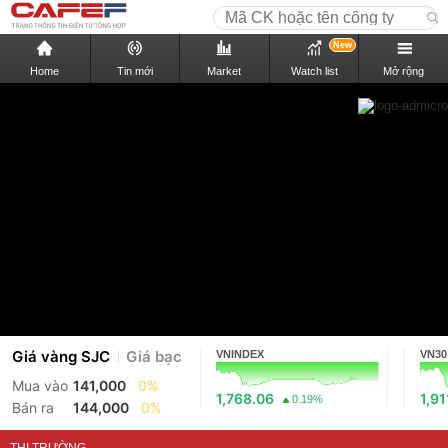
New
Home
Tin mới
Market
Watch list
Mở rộng
Giá vàng SJC
Giá bạc
VNINDEX
VN30
Mua vào
141,000
0%
1,768.06
1,91
0.19%
Bán ra
144,000
0%