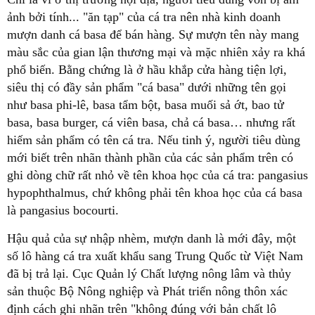
ảnh bởi tính... "ăn tạp" của cá tra nên nhà kinh doanh
mượn danh cá basa để bán hàng. Sự mượn tên này mang
màu sắc của gian lận thương mại và mặc nhiên xảy ra khá
phổ biến. Bằng chứng là ở hầu khắp cửa hàng tiện lợi,
siêu thị có đầy sản phẩm "cá basa" dưới những tên gọi
như basa phi-lê, basa tẩm bột, basa muối sả ớt, bao tử
basa, basa burger, cá viên basa, chả cá basa… nhưng rất
hiếm sản phẩm có tên cá tra. Nếu tinh ý, người tiêu dùng
mới biết trên nhãn thành phần của các sản phẩm trên có
ghi dòng chữ rất nhỏ về tên khoa học của cá tra: pangasius
hypophthalmus, chứ không phải tên khoa học của cá basa
là pangasius bocourti.
Hậu quả của sự nhập nhèm, mượn danh là mới đây, một
số lô hàng cá tra xuất khẩu sang Trung Quốc từ Việt Nam
đã bị trả lại. Cục Quản lý Chất lượng nông lâm và thủy
sản thuộc Bộ Nông nghiệp và Phát triển nông thôn xác
định cách ghi nhãn trên "không đúng với bản chất lô