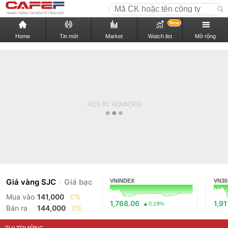
New
Home
Tin mới
Market
Watch list
Mở rộng
Giá vàng SJC
Giá bạc
VNINDEX
VN30
Mua vào
141,000
0%
1,768.06
1,91
0.19%
Bán ra
144,000
0%