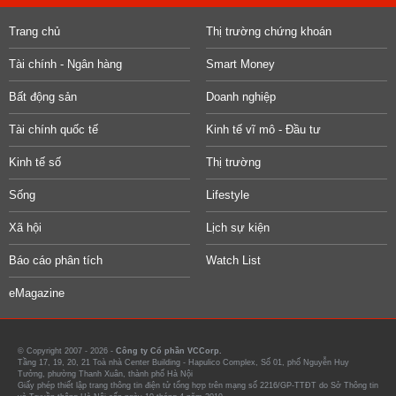
Trang chủ
Thị trường chứng khoán
Tài chính - Ngân hàng
Smart Money
Bất động sản
Doanh nghiệp
Tài chính quốc tế
Kinh tế vĩ mô - Đầu tư
Kinh tế số
Thị trường
Sống
Lifestyle
Xã hội
Lịch sự kiện
Báo cáo phân tích
Watch List
eMagazine
© Copyright 2007 - 2026 -
Công ty Cổ phần VCCorp.
Tầng 17, 19, 20, 21 Toà nhà Center Building - Hapulico Complex, Số 01, phố Nguyễn Huy
Tưởng, phường Thanh Xuân, thành phố Hà Nội
Giấy phép thiết lập trang thông tin điện tử tổng hợp trên mạng số 2216/GP-TTĐT do Sở Thông tin