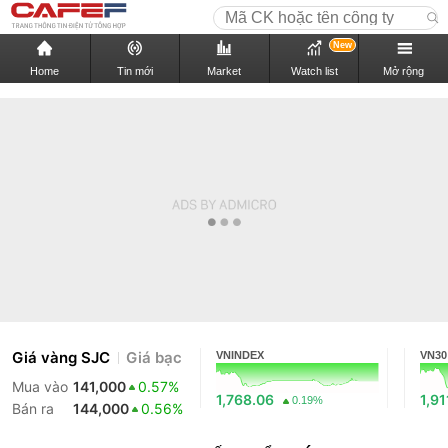
New
Home
Tin mới
Market
Watch list
Mở rộng
Giá vàng SJC
Giá bạc
VNINDEX
VN30
Mua vào
141,000
0.57%
1,768.06
1,91
0.19%
Bán ra
144,000
0.56%