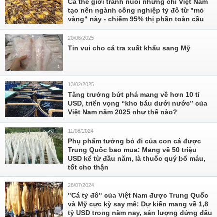
Cả thế giới tranh nuôi nhưng chỉ Việt Nam
tạo nên ngành công nghiệp tỷ đô từ "mỏ
vàng" này - chiếm 95% thị phần toàn cầu
20/06/2025
Tin vui cho cá tra xuất khẩu sang Mỹ
13/02/2025
Tăng trưởng bứt phá mang về hơn 10 tỉ
USD, triển vọng “kho báu dưới nước” của
Việt Nam năm 2025 như thế nào?
11/08/2024
Phụ phẩm tưởng bỏ đi của con cá được
Trung Quốc bao mua: Mang về 50 triệu
USD kể từ đầu năm, là thuốc quý bổ máu,
tốt cho thận
28/07/2024
"Cá tỷ đô" của Việt Nam được Trung Quốc
và Mỹ cực kỳ say mê: Dự kiến mang về 1,8
tỷ USD trong năm nay, sản lượng đứng đầu