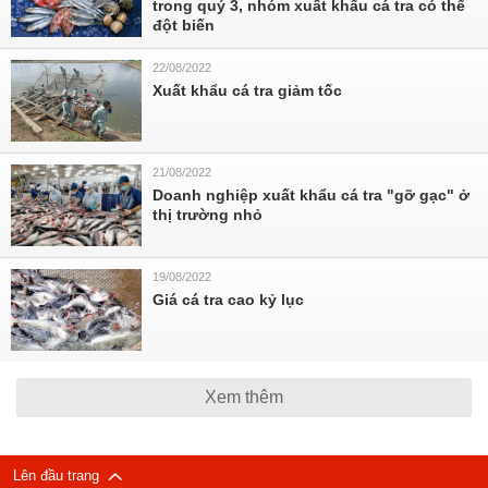
trong quý 3, nhóm xuất khẩu cá tra có thể
đột biến
22/08/2022
Xuất khẩu cá tra giảm tốc
21/08/2022
Doanh nghiệp xuất khẩu cá tra "gỡ gạc" ở
thị trường nhỏ
19/08/2022
Giá cá tra cao kỷ lục
Xem thêm
Lên đầu trang