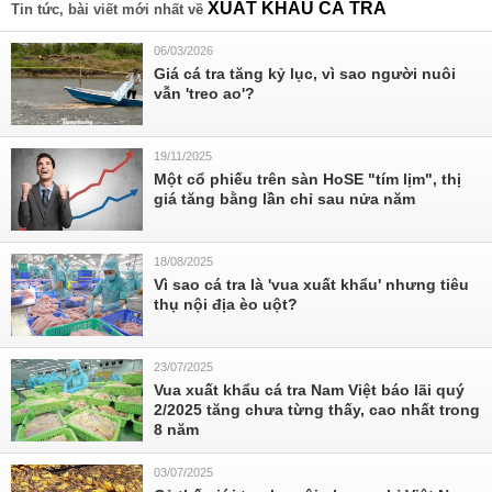
XUẤT KHẨU CÁ TRA
Tin tức, bài viết mới nhất về
06/03/2026
Giá cá tra tăng kỷ lục, vì sao người nuôi
vẫn 'treo ao'?
19/11/2025
Một cổ phiếu trên sàn HoSE "tím lịm", thị
giá tăng bằng lần chỉ sau nửa năm
18/08/2025
Vì sao cá tra là 'vua xuất khẩu' nhưng tiêu
thụ nội địa èo uột?
23/07/2025
Vua xuất khẩu cá tra Nam Việt báo lãi quý
2/2025 tăng chưa từng thấy, cao nhất trong
8 năm
03/07/2025