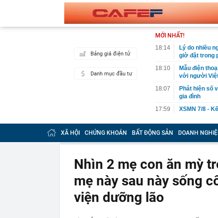
MỚI NHẤT!
18:14
Lý do nhiều n
Bảng giá điện tử
giờ đặt trong
18:10
Mẫu điện thoạ
Danh mục đầu tư
với người Việ
18:07
Phát hiện số v
gia đình
17:59
XSMN 7/8 - Kế
17:57
Phát hiện viêm
phải lọc máu,
XÃ HỘI
CHỨNG KHOÁN
BẤT ĐỘNG SẢN
DOANH NGHIỆ
17:52
9 loại rau gi
17:48
45 tuổi tôi mớ
Nhìn 2 mẹ con ăn mỳ tr
người trung ni
mẹ này sau này sống cô
17:46
Lãi suất tăng
17:33
Thu phí cao t
viện dưỡng lão
17:26
Tuyên án chun
17:22
Nên làm gì tro