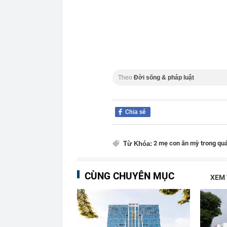
Theo
Đời sống & pháp luật
Chia sẻ
2 mẹ con ăn mỳ trong qu
Từ Khóa:
CÙNG CHUYÊN MỤC
XEM