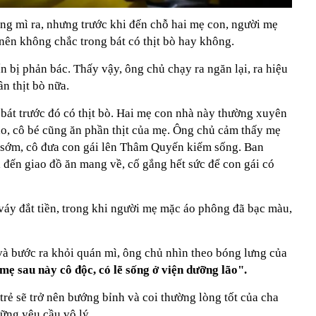
ng mì ra, nhưng trước khi đến chỗ hai mẹ con, người mẹ
nên không chắc trong bát có thịt bò hay không.
bị phản bác. Thấy vậy, ông chủ chạy ra ngăn lại, ra hiệu
n thịt bò nữa.
 bát trước đó có thịt bò. Hai mẹ con nhà này thường xuyên
ào, cô bé cũng ăn phần thịt của mẹ. Ông chủ cảm thấy mẹ
t sớm, cô đưa con gái lên Thâm Quyến kiếm sống. Ban
i đến giao đồ ăn mang về, cố gắng hết sức để con gái có
áy đắt tiền, trong khi người mẹ mặc áo phông đã bạc màu,
và bước ra khỏi quán mì, ông chủ nhìn theo bóng lưng của
mẹ sau này cô độc, có lẽ sống ở viện dưỡng lão".
trẻ sẽ trở nên bướng bỉnh và coi thường lòng tốt của cha
hững yêu cầu vô lý.