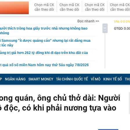
Chọn mã CK
Chọn mã CK
Chọn mã CK
Chọn mã CK
cần theo dõi
cần theo dõi
cần theo dõi
cần theo dõi
Đọc nhanh >>
gười thích trồng hoa giấy trước nhà nhưng không bao
 phòng
i Samsung "ít được quảng cáo" nhưng lại rất đáng mua
t lúc này
àng trị giá hơn 262 tỷ đồng khi đi dạo trên khu đất của
t quả xổ số miền Nam hôm nay thứ Sáu ngày 7/8/2026
 gan B rồi bỏ điều trị suốt 20 năm, người đàn ông 53 tuổi
 vợ con cũng nhiễm bệnh
P
NGÂN HÀNG
SMART MONEY
TÀI CHÍNH QUỐC TẾ
VĨ MÔ
KINH TẾ SỐ
TH
àu omega-3 bậc nhất
i nhận ra: Càng tiết kiệm càng tốt là lời khuyên dễ khiến
ong quán, ông chủ thở dài: Người
ên trả giá
 độc, có khi phải nương tựa vào
 cao, doanh nghiệp gửi nhà băng hàng nghìn tỷ đồng
ốc Bắc - Nam đạt hơn 1.300 tỷ đồng
g thân thầy bói Phan Thị Thu Trang SN 1989
ng tiết Lập thu 2026?