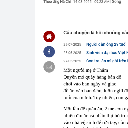
Sống
Theo Ứng Hà Chi
|
14-08-2025 - 09:23 AM
|
17:15
4 thói quen n
17:12
Các chủ shop 
tử?
17:03
TPHCM chuẩn b
Câu chuyện là hồi chuông cả
16:59
Nhiều tổ công 
16:46
Đề xuất giảm 
Người đàn ông 29 tuổi s
29-07-2025
đến 10 tỷ đồn
Sinh viên đại học Việt
25-06-2025
16:42
Tịch thu 39 th
xuyên...
máy
Con trai ăn mì gói trên
27-05-2025
16:42
2 ngày trước 
Một người mẹ ở Thâm
cánh
Quyến mở quầy hàng bán đồ
16:40
Cắm loạt cọc 
bằng tòa nhà 
chơi vào ban ngày và giao
16:38
9 trụ cầu Hồn
đồ ăn vào ban đêm, luôn nghĩ đế
tuổi của mình. Tuy nhiên, con gá
Một lần đế quán ăn, 2 mẹ con ng
nhiên đòi ăn cả phần thịt bò tr
vào nhà vệ sinh để rửa tay, còn