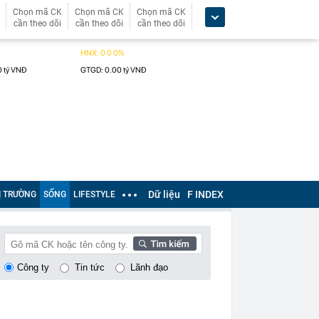
Chọn mã CK
Chọn mã CK
Chọn mã CK
cần theo dõi
cần theo dõi
cần theo dõi
Dữ liệu
F INDEX
Ị TRƯỜNG
SỐNG
LIFESTYLE
Công ty
Tin tức
Lãnh đạo