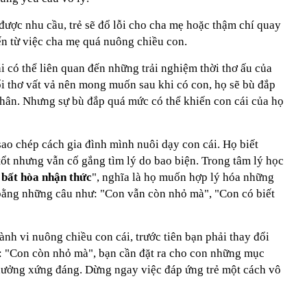
ược nhu cầu, trẻ sẽ đổ lỗi cho cha mẹ hoặc thậm chí quay
ến từ việc cha mẹ quá nuông chiều con.
 có thể liên quan đến những trải nghiệm thời thơ ấu của
ổi thơ vất vả nên mong muốn sau khi có con, họ sẽ bù đắp
thân. Nhưng sự bù đắp quá mức có thể khiến con cái của họ
ao chép cách gia đình mình nuôi dạy con cái. Họ biết
ổt nhưng vẫn cố gắng tìm lý do bao biện.
Trong tâm lý học
 bất hòa nhận thức
", nghĩa là họ muốn hợp lý hóa những
bằng những câu như: "Con vẫn còn nhỏ mà", "Con có biết
nh vi nuông chiều con cái, trước tiên bạn phải thay đổi
i: "Con còn nhỏ mà", bạn cần đặt ra cho con những mục
hưởng xứng đáng. Dừng ngay việc đáp ứng trẻ một cách vô