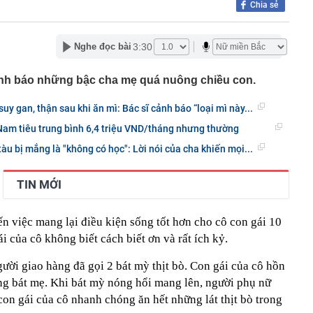
Chia sẻ
ấu cơm cần bỏ ngay
gặp khó khăn gì khi bán hàng trên sàn thương mại điện
3:30
Nghe đọc bài
ị khởi công nhiều dự án dịp Quốc khánh 2/9
nh báo những bậc cha mẹ quá nuông chiều con.
tác đồng loạt ra quân, kiểm tra 98 công nhân tại 3 xã
30% thuế cho hộ kinh doanh, doanh nghiệp có doanh thu
uy gan, thận sau khi ăn mì: Bác sĩ cảnh báo “loại mì này...
g
 Nam tiêu trung bình 6,4 triệu VND/tháng nhưng thường
ỏi vàng trị giá 29 tỷ đồng buôn lậu qua biên giới bằng xe
 tàu bị mắng là "không có học": Lời nói của cha khiến mọi...
- 5/8, sân bay Tân Sơn Nhất ghi nhận một máy bay lạ cất
TIN MỚI
thép sâu 136 mét giữa biển, hoàn thành công trình cao
110 tầng chưa từng có trên thế giới
g Hà dần lộ diện giữa sông Hồng
n việc mang lại điều kiện sống tốt hơn cho cô con gái 10
i của cô không biết cách biết ơn và rất ích kỷ.
ười giao hàng đã gọi 2 bát mỳ thịt bò. Con gái của cô hồn
ong bát mẹ. Khi bát mỳ nóng hổi mang lên, người phụ nữ
 con gái của cô nhanh chóng ăn hết những lát thịt bò trong