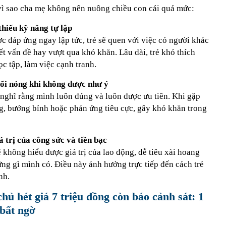
 vì sao cha mẹ không nên nuông chiều con cái quá mức:
 thiếu kỹ năng tự lập
c đáp ứng ngay lập tức, trẻ sẽ quen với việc có người khác
ết vấn đề hay vượt qua khó khăn. Lâu dài, trẻ khó thích
c tập, làm việc cạnh tranh.
nổi nóng khi không được như ý
nghĩ rằng mình luôn đúng và luôn được ưu tiên. Khi gặp
óng, bướng bỉnh hoặc phản ứng tiêu cực, gây khó khăn trong
 trị của công sức và tiền bạc
ẽ không hiểu được giá trị của lao động, dễ tiêu xài hoang
ững gì mình có. Điều này ảnh hưởng trực tiếp đến cách trẻ
nh.
hủ hét giá 7 triệu đồng còn báo cảnh sát: 1
 bất ngờ