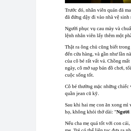
Trước đó, nhân viên quán đã ma
đã đứng dậy đi vào nhà vệ sinh 
Người phục vụ cau mày và chuẩn 
lệnh nhân viên lấy thêm một phầ
Thật ra ông chủ cũng biết trong
đến cửa hàng, và gần như lần n
của cô bé rất vất vả. Chồng mấ
ngày, cô mở sạp bán đồ chơi, tố
cuộc sống tốt.
Cô bé thường mặc những chiếc v
quần jean cũ kỹ.
Sau khi hai mẹ con ăn xong mì 
họ, không khỏi thở dài: "
Người 
Nếu cha mẹ quá tốt với con cái, 
mẹ. Trẻ có thể liên tục đưa ra n