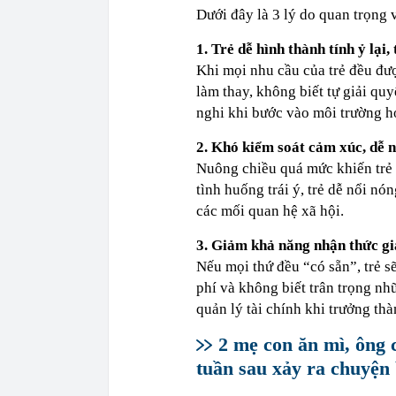
Dưới đây là 3 lý do quan trọng
1. Trẻ dễ hình thành tính ỷ lại,
Khi mọi nhu cầu của trẻ đều đượ
làm thay, không biết tự giải quy
nghi khi bước vào môi trường họ
2. Khó kiểm soát cảm xúc, dễ 
Nuông chiều quá mức khiến trẻ 
tình huống trái ý, trẻ dễ nổi n
các mối quan hệ xã hội.
3. Giảm khả năng nhận thức giá
Nếu mọi thứ đều “có sẵn”, trẻ s
phí và không biết trân trọng nh
quản lý tài chính khi trưởng thà
2 mẹ con ăn mì, ông c
tuần sau xảy ra chuyện