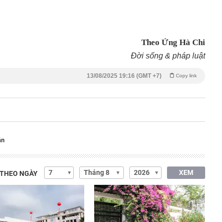
Theo Ứng Hà Chi
Đời sống & pháp luật
13/08/2025 19:16 (GMT +7)
Copy link
án
XEM
 THEO NGÀY