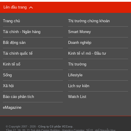
Lên đầu trang
Trang chủ
Thị trường chứng khoán
Tài chính - Ngân hàng
Smart Money
Bất động sản
Doanh nghiệp
Tài chính quốc tế
Kinh tế vĩ mô - Đầu tư
Kinh tế số
Thị trường
Sống
Lifestyle
Xã hội
Lịch sự kiện
Báo cáo phân tích
Watch List
eMagazine
© Copyright 2007 - 2026 -
Công ty Cổ phần VCCorp.
Tầng 17, 19, 20, 21 Toà nhà Center Building - Hapulico Complex, Số 01, phố Nguyễn Huy