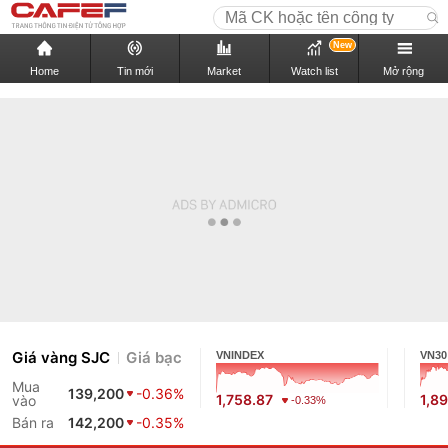
New
Home
Tin mới
Market
Watch list
Mở rộng
Giá vàng SJC
Giá bạc
VNINDEX
VN30
Mua
139,200
-0.36%
1,758.87
1,89
vào
-0.33%
Bán ra
142,200
-0.35%