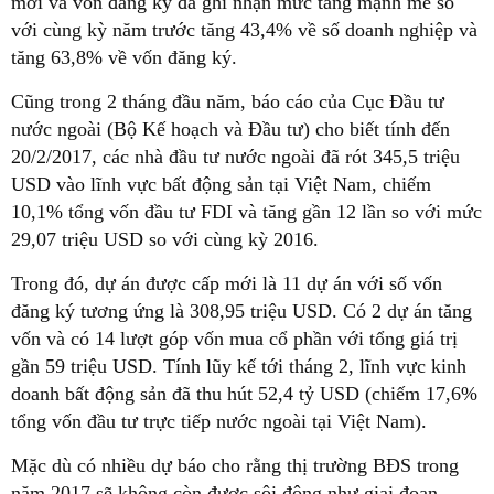
mới và vốn đăng ký đã ghi nhận mức tăng mạnh mẽ so
với cùng kỳ năm trước tăng 43,4% về số doanh nghiệp và
tăng 63,8% về vốn đăng ký.
Cũng trong 2 tháng đầu năm, báo cáo của Cục Đầu tư
nước ngoài (Bộ Kế hoạch và Đầu tư) cho biết tính đến
20/2/2017, các nhà đầu tư nước ngoài đã rót 345,5 triệu
USD vào lĩnh vực bất động sản tại Việt Nam, chiếm
10,1% tổng vốn đầu tư FDI và tăng gần 12 lần so với mức
29,07 triệu USD so với cùng kỳ 2016.
Trong đó, dự án được cấp mới là 11 dự án với số vốn
đăng ký tương ứng là 308,95 triệu USD. Có 2 dự án tăng
vốn và có 14 lượt góp vốn mua cổ phần với tổng giá trị
gần 59 triệu USD. Tính lũy kế tới tháng 2, lĩnh vực kinh
doanh bất động sản đã thu hút 52,4 tỷ USD (chiếm 17,6%
tổng vốn đầu tư trực tiếp nước ngoài tại Việt Nam).
Mặc dù có nhiều dự báo cho rằng thị trường BĐS trong
năm 2017 sẽ không còn được sôi động như giai đoạn