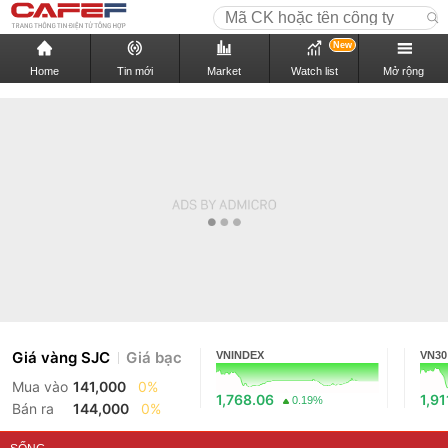
New
Home
Tin mới
Market
Watch list
Mở rộng
Giá vàng SJC
Giá bạc
VNINDEX
VN30
Mua vào
141,000
0%
1,768.06
1,91
0.19%
Bán ra
144,000
0%