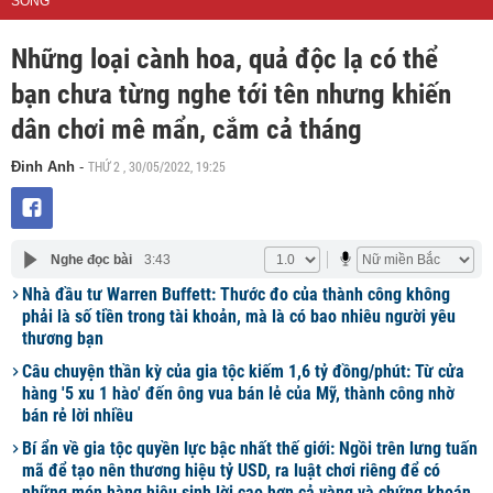
SỐNG
Những loại cành hoa, quả độc lạ có thể
bạn chưa từng nghe tới tên nhưng khiến
dân chơi mê mẩn, cắm cả tháng
THỨ 2 , 30/05/2022, 19:25
Đinh Anh
-
Nghe đọc bài
3:43
Nhà đầu tư Warren Buffett: Thước đo của thành công không
phải là số tiền trong tài khoản, mà là có bao nhiêu người yêu
thương bạn
Câu chuyện thần kỳ của gia tộc kiếm 1,6 tỷ đồng/phút: Từ cửa
hàng '5 xu 1 hào' đến ông vua bán lẻ của Mỹ, thành công nhờ
bán rẻ lời nhiều
Bí ẩn về gia tộc quyền lực bậc nhất thế giới: Ngồi trên lưng tuấn
mã để tạo nên thương hiệu tỷ USD, ra luật chơi riêng để có
những món hàng hiệu sinh lời cao hơn cả vàng và chứng khoán