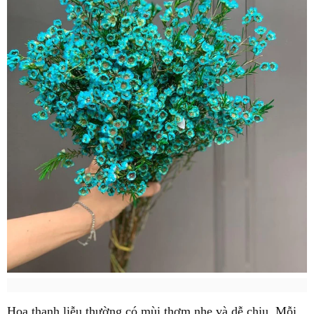
Hoa thanh liễu thường có mùi thơm nhẹ và dễ chịu. Mỗi