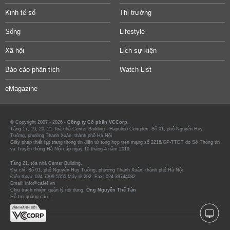
Kinh tế số
Thị trường
Sống
Lifestyle
Xã hội
Lịch sự kiện
Báo cáo phân tích
Watch List
eMagazine
© Copyright 2007 - 2026 -
Công ty Cổ phần VCCorp.
Tầng 17, 19, 20, 21 Toà nhà Center Building - Hapulico Complex, Số 01, phố Nguyễn Huy
Tưởng, phường Thanh Xuân, thành phố Hà Nội
Giấy phép thiết lập trang thông tin điện tử tổng hợp trên mạng số 2216/GP-TTĐT do Sở Thông tin
và Truyền thông Hà Nội cấp ngày 10 tháng 4 năm 2019.
Tầng 21, tòa nhà Center Building.
Địa chỉ: Số 01, phố Nguyễn Huy Tưởng, phường Thanh Xuân, thành phố Hà Nội
Điện thoại: 024 7309 5555 Máy lẻ 292. Fax: 024-39744082
Email: info@cafef.vn
Chịu trách nhiệm quản lý nội dung:
Ông Nguyễn Thế Tân
Hỗ trợ quảng cáo :