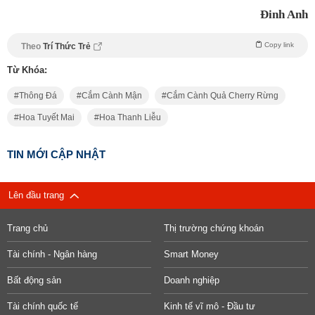
Đinh Anh
Copy link
Theo
Trí Thức Trẻ
Từ Khóa:
Thông Đá
Cắm Cành Mận
Cắm Cành Quả Cherry Rừng
Hoa Tuyết Mai
Hoa Thanh Liễu
TIN MỚI CẬP NHẬT
Lên đầu trang
Trang chủ
Thị trường chứng khoán
Tài chính - Ngân hàng
Smart Money
Bất động sản
Doanh nghiệp
Tài chính quốc tế
Kinh tế vĩ mô - Đầu tư