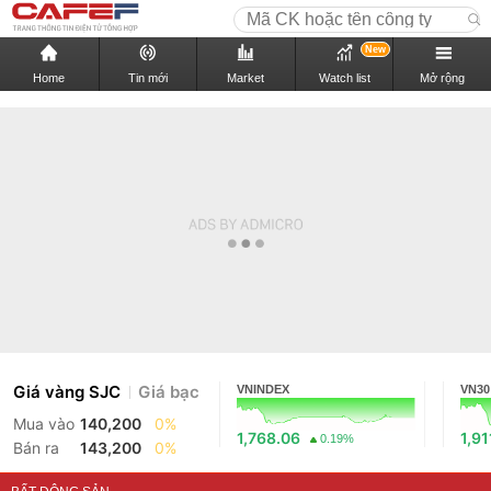
New
Home
Tin mới
Market
Watch list
Mở rộng
Giá vàng SJC
Giá bạc
VNINDEX
VN30
Mua vào
140,200
0%
1,768.06
1,91
0.19%
Bán ra
143,200
0%