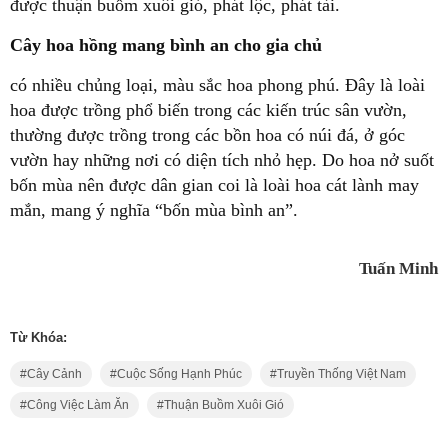
được thuận buồm xuôi gió, phát lộc, phát tài.
Cây hoa hồng mang bình an cho gia chủ
có nhiều chủng loại, màu sắc hoa phong phú. Đây là loài
hoa được trồng phổ biến trong các kiến trúc sân vườn,
thường được trồng trong các bồn hoa có núi đá, ở góc
vườn hay những nơi có diện tích nhỏ hẹp. Do hoa nở suốt
bốn mùa nên được dân gian coi là loài hoa cát lành may
mắn, mang ý nghĩa “bốn mùa bình an”.
Tuấn Minh
Từ Khóa:
Cây Cảnh
Cuộc Sống Hạnh Phúc
Truyền Thống Việt Nam
Công Việc Làm Ăn
Thuận Buồm Xuôi Gió