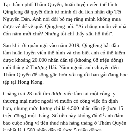
Tại thành phố Thâm Quyến, huấn luyện viên thể hình
Qingfeng đã quyết định tự mình đi du lịch nhân dịp Tết
Nguyên Đán. Anh nói dối bố mẹ rằng mình không mua
được vé để về quê. Qingfeng nói: "Ai chẳng muốn về nhà
đón năm mới chứ? Nhưng tôi chỉ thấy xấu hổ thôi".
Sau khi rời quân ngũ vào năm 2019, Qingfeng bắt đầu
làm huấn luyện viên thể hình và cho biết anh có thể kiếm
được khoảng 20.000 nhân dân tệ (khoảng 68 triệu đồng)
mỗi tháng ở Thượng Hải. Năm ngoái, anh chuyển đến
Thâm Quyến để sống gần hơn với người bạn gái đang học
tập tại Hong Kong.
Chàng trai 28 tuổi tìm được việc làm tại một công ty
thương mại nước ngoài vì muốn có công việc ổn định
hơn, nhưng mức lương chỉ là 4.500 nhân dân tệ (hơn 15
triệu đồng) một tháng. Số tiền này không đủ để anh đảm
bảo cuộc sống vì tiền thuê nhà hàng tháng ở Thâm Quyến
ít nhất là 1.500 nhân dân tệ (hơn 5 triệu đồng).