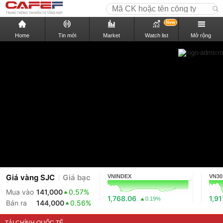
New
Home
Tin mới
Market
Watch list
Mở rộng
Giá vàng SJC
Giá bạc
VNINDEX
VN30
Mua vào
141,000
0.57%
1,768.06
1,91
0.19%
Bán ra
144,000
0.56%