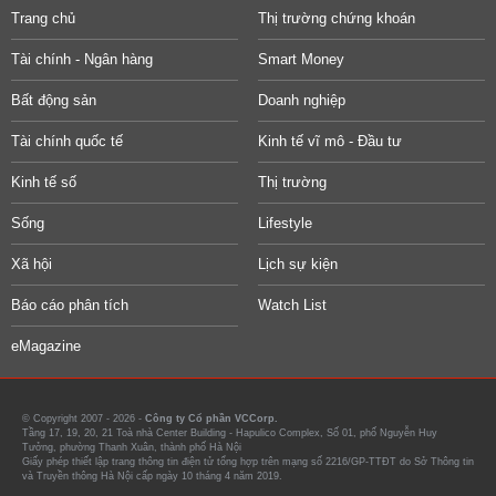
Trang chủ
Thị trường chứng khoán
Tài chính - Ngân hàng
Smart Money
Bất động sản
Doanh nghiệp
Tài chính quốc tế
Kinh tế vĩ mô - Đầu tư
Kinh tế số
Thị trường
Sống
Lifestyle
Xã hội
Lịch sự kiện
Báo cáo phân tích
Watch List
eMagazine
© Copyright 2007 - 2026 -
Công ty Cổ phần VCCorp.
Tầng 17, 19, 20, 21 Toà nhà Center Building - Hapulico Complex, Số 01, phố Nguyễn Huy
Tưởng, phường Thanh Xuân, thành phố Hà Nội
Giấy phép thiết lập trang thông tin điện tử tổng hợp trên mạng số 2216/GP-TTĐT do Sở Thông tin
và Truyền thông Hà Nội cấp ngày 10 tháng 4 năm 2019.