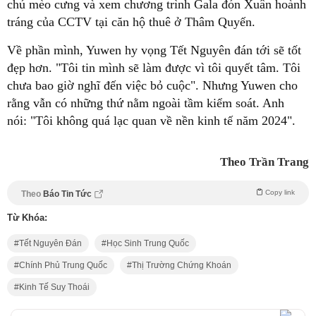
chú mèo cưng và xem chương trình Gala đón Xuân hoành
tráng của CCTV tại căn hộ thuê ở Thâm Quyến.
Về phần mình, Yuwen hy vọng Tết Nguyên đán tới sẽ tốt
đẹp hơn. "Tôi tin mình sẽ làm được vì tôi quyết tâm. Tôi
chưa bao giờ nghĩ đến việc bỏ cuộc". Nhưng Yuwen cho
rằng vẫn có những thứ nằm ngoài tầm kiểm soát. Anh
nói: "Tôi không quá lạc quan về nền kinh tế năm 2024".
Theo Trần Trang
Copy link
Theo
Báo Tin Tức
Từ Khóa:
Tết Nguyên Đán
Học Sinh Trung Quốc
Chính Phủ Trung Quốc
Thị Trường Chứng Khoán
Kinh Tế Suy Thoái