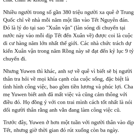
Nhiều người trong số gần 380 triệu người xa quê ở Trung
Quốc chỉ về nhà mỗi năm một lần vào Tết Nguyên đán.
Đó là lý do tại sao "Xuân vận" (làn sóng di chuyển tại
nước này vào mỗi dịp Tết đến Xuân về) được coi là cuộc
di cư hàng năm lớn nhất thế giới. Các nhà chức trách dự
kiến Xuân vận trong năm Rồng này sẽ đạt đến kỷ lục 9 tỷ
chuyến đi.
Nhưng Yuwen thì khác, anh sợ về quê vì biết sẽ bị người
thân tra hỏi về mọi khía cạnh của cuộc sống, đặc biệt là
tình hình công việc, bao gồm tiền lương và phúc lợi. Cha
mẹ Yuwen biết anh đã mất việc và cũng cảm thông với
điều đó. Họ đồng ý với con trai mình cách tốt nhất là nói
dối người thân rằng anh vẫn đang làm công việc cũ.
Trước đây, Yuwen ở hơn một tuần với người thân vào dịp
Tết, nhưng giờ thời gian đó rút xuống còn ba ngày.