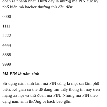
đoán ra nhanh nhất. Dưới đây là những mã PIN cực kỳ
phổ biến mà hacker thường thử đầu tiên:
0000
1111
2222
4444
8888
9999
Mã PIN là năm sinh
Sử dụng năm sinh làm mã PIN cũng là một sai lầm phổ
biến. Kẻ gian có thể dễ dàng tìm thấy thông tin này trên
mạng xã hội và thử đoán mã PIN. Những mã PIN theo
dạng năm sinh thường bị hack bao gồm: