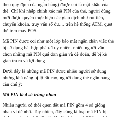
theo quy định của ngân hàng) được coi là mật khẩu của
thẻ. Chỉ khi nhập chính xác mã PIN của thẻ, người dùng
mới được quyền thực hiện các giao dịch như rút tiền,
chuyển khoản, truy vấn số dư,... trên hệ thống ATM, quẹt
thẻ trên máy POS.
Mã PIN được coi như một lớp bảo mật ngăn chặn việc thẻ
bị sử dụng bất hợp pháp. Tuy nhiên, nhiều người vẫn
chọn những mã PIN quá đơn giản và dễ đoán, dễ bị kẻ
gian tra ra và lợi dụng.
Dưới đây là những mã PIN được nhiều người sử dụng
nhưng khả năng bị lộ rất cao, người dùng thẻ ngân hàng
cần chú ý:
Mã PIN là 4 số trùng nhau
Nhiều người có thói quen đặt mã PIN gồm 4 số giống
nhau vì dễ nhớ. Tuy nhiên, đây cũng là loại mã PIN bị