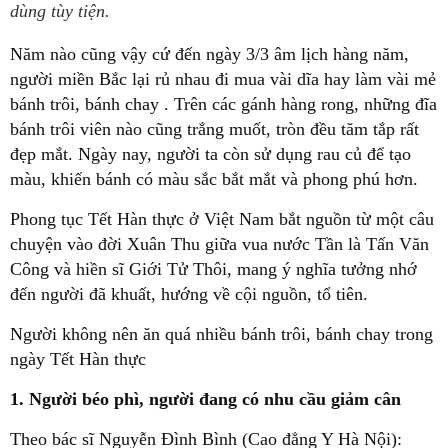
dùng tùy tiện.
Năm nào cũng vậy cứ đến ngày 3/3 âm lịch hàng năm,
người miền Bắc lại rủ nhau đi mua vài dĩa hay làm vài mẻ
bánh trôi, bánh chay . Trên các gánh hàng rong, những đĩa
bánh trôi viên nào cũng trắng muốt, tròn đều tăm tắp rất
đẹp mắt. Ngày nay, người ta còn sử dụng rau củ để tạo
màu, khiến bánh có màu sắc bắt mắt và phong phú hơn.
Phong tục Tết Hàn thực ở Việt Nam bắt nguồn từ một câu
chuyện vào đời Xuân Thu giữa vua nước Tần là Tấn Văn
Công và hiền sĩ Giới Tử Thôi, mang ý nghĩa tưởng nhớ
đến người đã khuất, hướng về cội nguồn, tổ tiên.
Người không nên ăn quá nhiều bánh trôi, bánh chay trong
ngày Tết Hàn thực
1. Người béo phì, người đang có nhu cầu giảm cân
Theo bác sĩ Nguyễn Đình Bình (Cao đẳng Y Hà Nội):