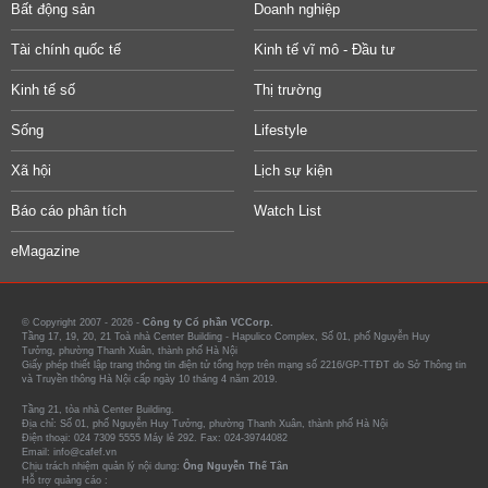
Bất động sản
Doanh nghiệp
Tài chính quốc tế
Kinh tế vĩ mô - Đầu tư
Kinh tế số
Thị trường
Sống
Lifestyle
Xã hội
Lịch sự kiện
Báo cáo phân tích
Watch List
eMagazine
© Copyright 2007 - 2026 -
Công ty Cổ phần VCCorp.
Tầng 17, 19, 20, 21 Toà nhà Center Building - Hapulico Complex, Số 01, phố Nguyễn Huy
Tưởng, phường Thanh Xuân, thành phố Hà Nội
Giấy phép thiết lập trang thông tin điện tử tổng hợp trên mạng số 2216/GP-TTĐT do Sở Thông tin
và Truyền thông Hà Nội cấp ngày 10 tháng 4 năm 2019.
Tầng 21, tòa nhà Center Building.
Địa chỉ: Số 01, phố Nguyễn Huy Tưởng, phường Thanh Xuân, thành phố Hà Nội
Điện thoại: 024 7309 5555 Máy lẻ 292. Fax: 024-39744082
Email: info@cafef.vn
Chịu trách nhiệm quản lý nội dung:
Ông Nguyễn Thế Tân
Hỗ trợ quảng cáo :