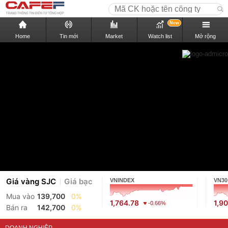
New
Home
Tin mới
Market
Watch list
Mở rộng
Giá vàng SJC
Giá bạc
VNINDEX
VN30
Mua vào
139,700
0%
1,764.78
1,9
-0.66%
Bán ra
142,700
0%