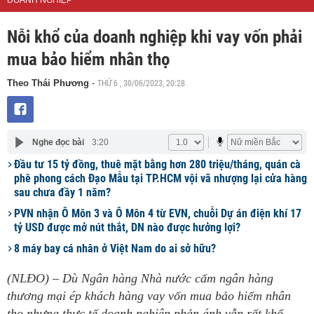
DOANH NGHIỆP
Nỗi khổ của doanh nghiệp khi vay vốn phải
mua bảo hiểm nhân thọ
THỨ 6 , 30/06/2023, 20:28
Theo Thái Phương
-
Nghe đọc bài
3:20
Đầu tư 15 tỷ đồng, thuê mặt bằng hơn 280 triệu/tháng, quán cà
phê phong cách Đạo Mẫu tại TP.HCM vội vã nhượng lại cửa hàng
sau chưa đầy 1 năm?
PVN nhận Ô Môn 3 và Ô Môn 4 từ EVN, chuỗi Dự án điện khí 17
tỷ USD được mở nút thắt, DN nào được hưởng lợi?
8 máy bay cá nhân ở Việt Nam do ai sở hữu?
(NLĐO) – Dù Ngân hàng Nhà nước cấm ngân hàng
thương mại ép khách hàng vay vốn mua bảo hiểm nhân
thọ nhưng thực tế doanh nghiệp phản ánh vẫn rất khổ.