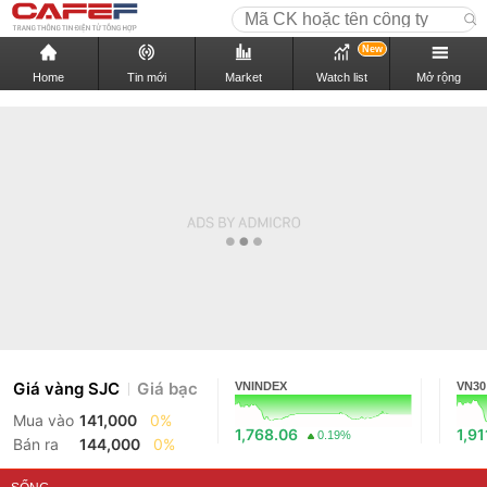
New
Home
Tin mới
Market
Watch list
Mở rộng
Giá vàng SJC
Giá bạc
VNINDEX
VN30
Mua vào
141,000
0%
1,768.06
1,91
0.19%
Bán ra
144,000
0%