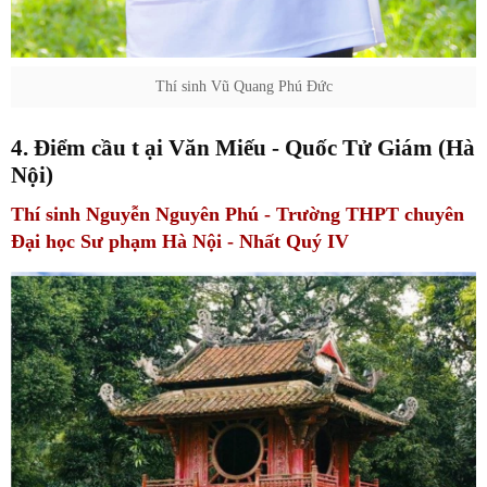
Thí sinh Vũ Quang Phú Đức
4. Điểm cầu t
ại
Văn Miếu - Quốc Tử Giám (Hà
Nội)
Thí sinh Nguyễn Nguyên Phú - Trường THPT chuyên
Đại học Sư phạm Hà Nội - Nhất Quý IV