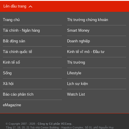
Lên đầu trang
Trang chủ
Thị trường chứng khoán
Tài chính - Ngân hàng
Smart Money
Bất động sản
Doanh nghiệp
Tài chính quốc tế
Kinh tế vĩ mô - Đầu tư
Kinh tế số
Thị trường
Sống
Lifestyle
Xã hội
Lịch sự kiện
Báo cáo phân tích
Watch List
eMagazine
© Copyright 2007 - 2026 -
Công ty Cổ phần VCCorp.
Tầng 17, 19, 20, 21 Toà nhà Center Building - Hapulico Complex, Số 01, phố Nguyễn Huy