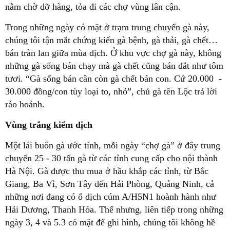
nằm chờ dỡ hàng, tỏa đi các chợ vùng lân cận.
Trong những ngày có mặt ở trạm trung chuyển gà này,
chúng tôi tận mắt chứng kiến gà bệnh, gà thải, gà chết…
bán tràn lan giữa mùa dịch. Ở khu vực chợ gà này, không
những gà sống bán chạy mà gà chết cũng bán đắt như tôm
tươi. “Gà sống bán cân còn gà chết bán con. Cứ 20.000 -
30.000 đồng/con tùy loại to, nhỏ”, chủ gà tên Lộc trả lời
ráo hoảnh.
Vùng trắng kiểm dịch
Một lái buôn gà ước tính, mỗi ngày “chợ gà” ở đây trung
chuyển 25 - 30 tấn gà từ các tỉnh cung cấp cho nội thành
Hà Nội. Gà được thu mua ở hầu khắp các tỉnh, từ Bắc
Giang, Ba Vì, Sơn Tây đến Hải Phòng, Quảng Ninh, cả
những nơi đang có ổ dịch cúm A/H5N1 hoành hành như
Hải Dương, Thanh Hóa. Thế nhưng, liên tiếp trong những
ngày 3, 4 và 5.3 có mặt để ghi hình, chúng tôi không hề