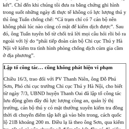
kết”. Chỉ đến khi chúng tôi đưa ra bằng chứng ghi hình
trong suốt những ngày đi thực tế không có lực lượng thú y
thì ông Tuấn chống chế: “Cả trạm chỉ có 7 cán bộ nên
không phải lúc nào cũng có mặt để kiểm dịch được”. Sau
đó, ông Tuấn tuyên bố từ chối trả lời mọi câu hỏi rồi bỏ ra
ngoài với lý do “phải tiếp đoàn cán bộ Chi cục Thú y Hà
Nội về kiểm tra tình hình phòng chống dịch cúm gia cầm
ở địa phương”.
Lập tổ công tác… cũng không phát hiện vi phạm
Chiều 16/3, trao đổi với PV Thanh Niên, ông Đỗ Phú
Sơn, Phó chi cục trưởng Chi cục Thú y Hà Nội, cho biết
từ ngày 7/3, UBND huyện Thanh Oai đã lập tổ công tác
lưu động gồm đầy đủ lực lượng công an, quản lý thị
trường, cán bộ thú y có mặt thường xuyên kiểm tra đồng
thời di chuyển điểm tập kết gà vào bên trong, cách quốc
lộ 21B khoảng 200 m. Điều lạ là theo ông Sơn, qua kiểm