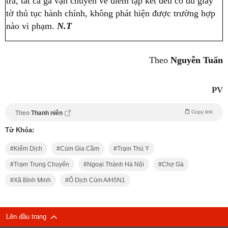
tra, tất cả gà vận chuyển về điểm tập kết đều có đủ giấy
tờ thủ tục hành chính, không phát hiện được trường hợp
nào vi phạm.
N.T
Theo
Nguyễn Tuấn
PV
Copy link
Theo
Thanh niên
Từ Khóa:
Kiểm Dịch
Cúm Gia Cầm
Trạm Thú Y
Trạm Trung Chuyển
Ngoại Thành Hà Nội
Chợ Gà
Xã Bình Minh
Ổ Dịch Cúm A/H5N1
Lên đầu trang