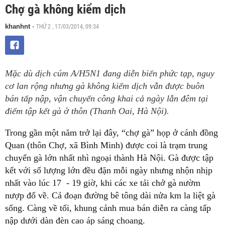
Chợ gà không kiểm dịch
THỨ 2 , 17/03/2014, 09:34
khanhnt
-
Mặc dù dịch cúm A/H5N1 đang diễn biến phức tạp, nguy
cơ lan rộng nhưng gà không kiểm dịch vẫn được buôn
bán tấp nập, vận chuyển công khai cả ngày lẫn đêm tại
điểm tập kết gà ở thôn (Thanh Oai, Hà Nội).
Trong gần một năm trở lại đây, “chợ gà” họp ở cánh đồng
Quan (thôn Chợ, xã Bình Minh) được coi là trạm trung
chuyển gà lớn nhất nhì ngoại thành Hà Nội. Gà được tập
kết với số lượng lớn đều đặn mỗi ngày nhưng nhộn nhịp
nhất vào lúc 17 - 19 giờ, khi các xe tải chở gà nườm
nượp đổ về. Cả đoạn đường bê tông dài nửa km la liệt gà
sống. Càng về tối, khung cảnh mua bán diễn ra càng tấp
nập dưới dàn đèn cao áp sáng choang.