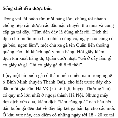
Sống chết đều được bán
Trong vai lái buôn tìm mối hàng lớn, chúng tôi nhanh
chóng tiếp cận được các đầu nậu chuyên thu mua và cung
cấp gà tại đây. “Tìm đến đây là đúng nhất rồi. Dịch thì
dịch chứ muốn mua bao nhiêu cũng có, ngày nào cũng có,
gà béo, ngon lắm”, một chủ xe gà tên Quân liến thoắng
quảng cáo khi khách ngỏ ý mua hàng. Hỏi giấy kiểm
dịch khi xuất hàng đi, Quân cười nhạt: “Gà ở đây làm gì
có giấy tờ gì. Chỉ có giấy gà đi ô tô thôi”.
Lộc, một lái buôn gà có thâm niên nhiều năm trong nghề
ở Bình Minh (huyện Thanh Oai), cho biết trước đây chợ
đầu mối gia cầm Hà Vỹ (xã Lê Lợi, huyện Thường Tín)
có quy mô lớn nhất ở ngoại thành Hà Nội. Nhưng mấy
đợt dịch vừa qua, kiểm dịch “làm căng quá” nên hầu hết
dân buôn gà đều dạt về đây tập kết gà bán lại cho các mối.
Ở khu vực này, cao điểm có những ngày tới 18 - 20 xe tải