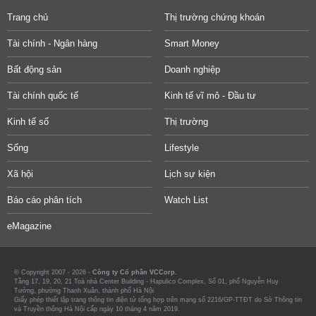
Trang chủ
Thị trường chứng khoán
Tài chính - Ngân hàng
Smart Money
Bất động sản
Doanh nghiệp
Tài chính quốc tế
Kinh tế vĩ mô - Đầu tư
Kinh tế số
Thị trường
Sống
Lifestyle
Xã hội
Lịch sự kiện
Báo cáo phân tích
Watch List
eMagazine
© Copyright 2007 - 2026 -
Công ty Cổ phần VCCorp.
Tầng 17, 19, 20, 21 Toà nhà Center Building - Hapulico Complex, Số 01, phố Nguyễn Huy
Tưởng, phường Thanh Xuân, thành phố Hà Nội
Giấy phép thiết lập trang thông tin điện tử tổng hợp trên mạng số 2216/GP-TTĐT do Sở Thông tin
và Truyền thông Hà Nội cấp ngày 10 tháng 4 năm 2019.