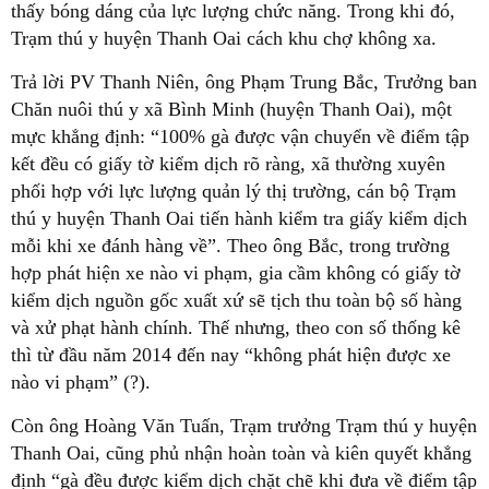
thấy bóng dáng của lực lượng chức năng. Trong khi đó,
Trạm thú y huyện Thanh Oai cách khu chợ không xa.
Trả lời PV Thanh Niên, ông Phạm Trung Bắc, Trưởng ban
Chăn nuôi thú y xã Bình Minh (huyện Thanh Oai), một
mực khẳng định: “100% gà được vận chuyển về điểm tập
kết đều có giấy tờ kiểm dịch rõ ràng, xã thường xuyên
phối hợp với lực lượng quản lý thị trường, cán bộ Trạm
thú y huyện Thanh Oai tiến hành kiểm tra giấy kiểm dịch
mỗi khi xe đánh hàng về”. Theo ông Bắc, trong trường
hợp phát hiện xe nào vi phạm, gia cầm không có giấy tờ
kiểm dịch nguồn gốc xuất xứ sẽ tịch thu toàn bộ số hàng
và xử phạt hành chính. Thế nhưng, theo con số thống kê
thì từ đầu năm 2014 đến nay “không phát hiện được xe
nào vi phạm” (?).
Còn ông Hoàng Văn Tuấn, Trạm trưởng Trạm thú y huyện
Thanh Oai, cũng phủ nhận hoàn toàn và kiên quyết khẳng
định “gà đều được kiểm dịch chặt chẽ khi đưa về điểm tập