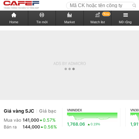
New
Home
Tin mới
Market
Watch list
Mở rộng
Giá vàng SJC
Giá bạc
VNINDEX
VN30
Mua vào
141,000
0.57%
1,768.06
1,91
0.19%
Bán ra
144,000
0.56%