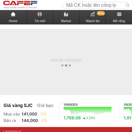
New
Home
Tin mới
Market
Watch list
Mở rộng
Giá vàng SJC
Giá bạc
VNINDEX
VN30
Mua vào
141,000
0%
1,768.06
1,91
0.19%
Bán ra
144,000
0%