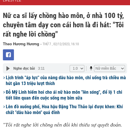
LIFESTYLE
Nữ ca sĩ lấy chồng hào môn, ở nhà 100 tỷ,
chuyên tâm dạy con cái hơn là đi hát: "Tôi
rất nghe lời chồng"
THỨ 7 , 02/12/2023, 16:10
Theo Hương Hương
-
Nghe đọc bài
3:11
Lịch trình "áp lực" của nàng dâu hào môn, chỉ uống trà chiều mà
hút gần 13 triệu lượt thích
Đỗ Mỹ Linh hiếm hoi cho ái nữ hào môn "lên sóng", để lộ 1 chi
tiết liên quan đến cuộc sống mẹ bỉm sữa
Lên đồ xuống phố, Hoa hậu Đặng Thu Thảo lại được khen: Khí
chất "dâu hào môn" quá đỉnh
"Tôi rất nghe lời chồng nên đôi khi thiếu sự quyết đoán.