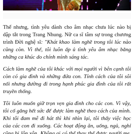
Thế nhưng, tình yêu dành cho âm nhạc chưa lúc nào bị
dập tắt trong Trang Nhung. Nữ ca sĩ tâm sự trong chương
trình Đời nghệ sĩ
: "Khát khao làm nghề trong tôi lúc nào
cũng còn. Vì thế, tôi luôn ấp ủ tình yêu âm nhạc bằng
những ca khúc do chính mình sáng tác.
Cách làm nghề của tôi khác với mọi người vì bên cạnh tôi
còn có gia đình và những đứa con. Tính cách của tôi sôi
nổi nhưng đường đi trong hạnh phúc gia đình của tôi rất
truyền thống.
Tôi luôn muốn giữ trọn vẹn gia đình cho các con. Vì vậy,
tôi cố gắng hết sức để được làm nghề theo cách của mình.
Khi tôi đam mê đi hát thì khi nhìn lại, tôi thấy việc học
của các con đi xuống. Các hoạt động ăn, uống, ngủ, nghỉ
cũng bị lộn xộn. Không ai có thể thay thế được người mẹ.