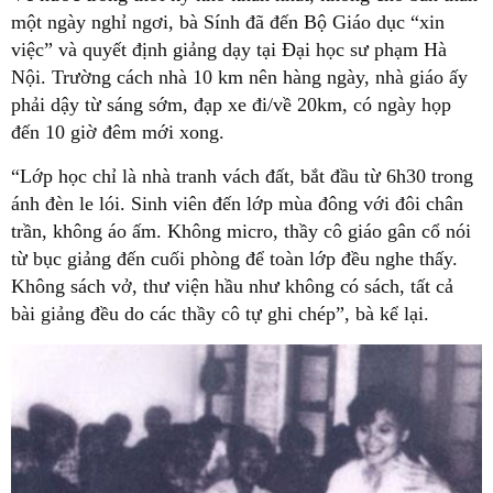
một ngày nghỉ ngơi, bà Sính đã đến Bộ Giáo dục “xin
việc” và quyết định giảng dạy tại Đại học sư phạm Hà
Nội. Trường cách nhà 10 km nên hàng ngày, nhà giáo ấy
phải dậy từ sáng sớm, đạp xe đi/về 20km, có ngày họp
đến 10 giờ đêm mới xong.
“Lớp học chỉ là nhà tranh vách đất, bắt đầu từ 6h30 trong
ánh đèn le lói. Sinh viên đến lớp mùa đông với đôi chân
trần, không áo ấm. Không micro, thầy cô giáo gân cổ nói
từ bục giảng đến cuối phòng để toàn lớp đều nghe thấy.
Không sách vở, thư viện hầu như không có sách, tất cả
bài giảng đều do các thầy cô tự ghi chép”, bà kể lại.