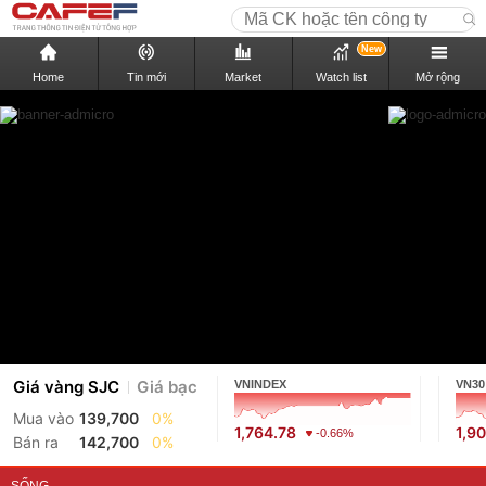
New
Home
Tin mới
Market
Watch list
Mở rộng
Giá vàng SJC
Giá bạc
VNINDEX
VN30
Mua vào
139,700
0%
1,764.78
1,9
-0.66%
Bán ra
142,700
0%