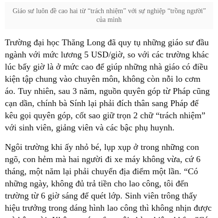
Giáo sư luôn đề cao hai từ “trách nhiệm” với sự nghiệp “trồng người”
của mình
Trường đại học Thăng Long đã quy tụ những giáo sư đầu
ngành với mức lương 5 USD/giờ, so với các trường khác
lúc bấy giờ là ở mức cao để giúp những nhà giáo có điều
kiện tập chung vào chuyên môn, không còn nỗi lo cơm
áo. Tuy nhiên, sau 3 năm, nguồn quyên góp từ Pháp cũng
cạn dần, chính bà Sính lại phải đích thân sang Pháp để
kêu gọi quyên góp, cốt sao giữ trọn 2 chữ “trách nhiệm”
với sinh viên, giảng viên và các bậc phụ huynh.
Ngôi trường khi ấy nhỏ bé, lụp xụp ở trong những con
ngõ, con hẻm mà hai người đi xe máy không vừa, cứ 6
tháng, một năm lại phải chuyển địa điểm một lần. “Có
những ngày, không đủ trả tiền cho lao công, tôi đến
trường từ 6 giờ sáng để quét lớp. Sinh viên trông thấy
hiệu trưởng trong dáng hình lao công thì không nhịn được