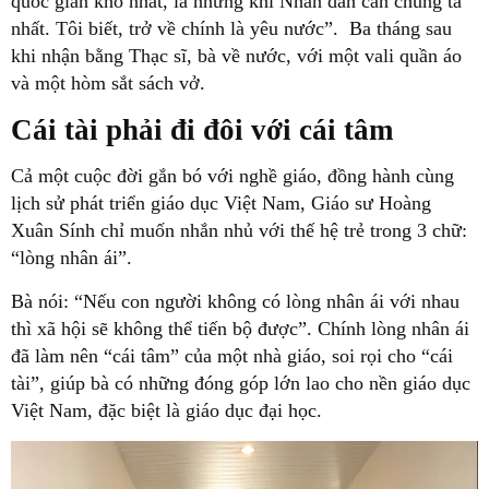
quốc gian khó nhất, là những khi Nhân dân cần chúng ta
nhất. Tôi biết, trở về chính là yêu nước”. Ba tháng sau
khi nhận bằng Thạc sĩ, bà về nước, với một vali quần áo
và một hòm sắt sách vở.
Cái tài phải đi đôi với cái tâm
Cả một cuộc đời gắn bó với nghề giáo, đồng hành cùng
lịch sử phát triển giáo dục Việt Nam, Giáo sư Hoàng
Xuân Sính chỉ muốn nhắn nhủ với thế hệ trẻ trong 3 chữ:
“lòng nhân ái”.
Bà nói: “Nếu con người không có lòng nhân ái với nhau
thì xã hội sẽ không thể tiến bộ được”. Chính lòng nhân ái
đã làm nên “cái tâm” của một nhà giáo, soi rọi cho “cái
tài”, giúp bà có những đóng góp lớn lao cho nền giáo dục
Việt Nam, đặc biệt là giáo dục đại học.