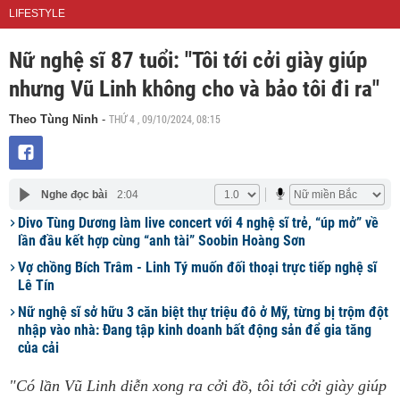
LIFESTYLE
Nữ nghệ sĩ 87 tuổi: "Tôi tới cởi giày giúp
nhưng Vũ Linh không cho và bảo tôi đi ra"
THỨ 4 , 09/10/2024, 08:15
Theo Tùng Ninh
-
Nghe đọc bài
2:04
Divo Tùng Dương làm live concert với 4 nghệ sĩ trẻ, “úp mở” về
lần đầu kết hợp cùng “anh tài” Soobin Hoàng Sơn
Vợ chồng Bích Trâm - Linh Tý muốn đối thoại trực tiếp nghệ sĩ
Lê Tín
Nữ nghệ sĩ sở hữu 3 căn biệt thự triệu đô ở Mỹ, từng bị trộm đột
nhập vào nhà: Đang tập kinh doanh bất động sản để gia tăng
của cải
"Có lần Vũ Linh diễn xong ra cởi đồ, tôi tới cởi giày giúp