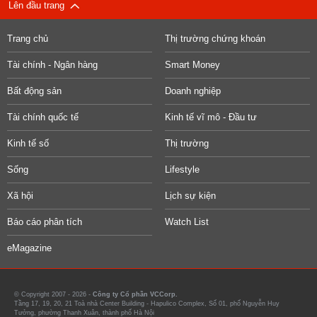
Lên đầu trang
Trang chủ
Thị trường chứng khoán
Tài chính - Ngân hàng
Smart Money
Bất động sản
Doanh nghiệp
Tài chính quốc tế
Kinh tế vĩ mô - Đầu tư
Kinh tế số
Thị trường
Sống
Lifestyle
Xã hội
Lịch sự kiện
Báo cáo phân tích
Watch List
eMagazine
© Copyright 2007 - 2026 -
Công ty Cổ phần VCCorp.
Tầng 17, 19, 20, 21 Toà nhà Center Building - Hapulico Complex, Số 01, phố Nguyễn Huy
Tưởng, phường Thanh Xuân, thành phố Hà Nội