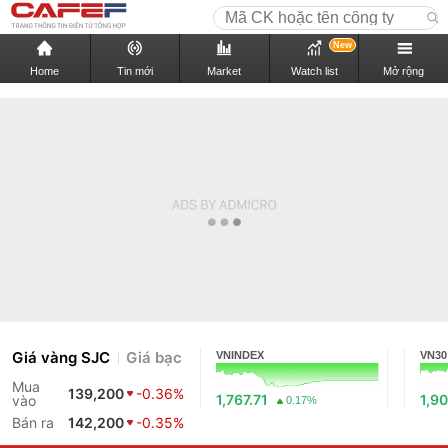
New
Home
Tin mới
Market
Watch list
Mở rộng
Giá vàng SJC
Giá bạc
VNINDEX
VN30
Mua
139,200
-0.36%
1,767.71
1,90
vào
0.17%
Bán ra
142,200
-0.35%